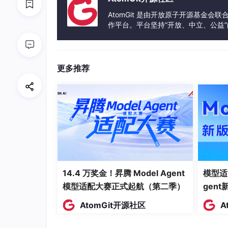
AtomGit 是由开放原子开源基金会
作平台。平台坚持“开放、中立、公益
发体验和算力服务整合在一起，为开
更多推荐
14.4 万奖金！昇腾 Model Agent
模型适
模型适配大赛正式起航（第二季）
gen
AtomGit开源社区
A