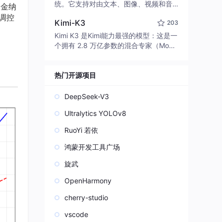
edit code, run commands, and verify
统。它支持对由文本、图像、视频和音
、金纳
changes — autonomously. Built in Rus
频组成的多模态上下文进行统一理解，
调控
t for speed. Get Started
Kimi-K3
203
并能生成分辨率高达 2K、时长可达 15
秒的带原生立体声音频的视频。得益于
Kimi K3 是Kimi能力最强的模型：这是一
面向任务泛化的系统设计，H3 在预训练
个拥有 2.8 万亿参数的混合专家（Mo
阶段就已具备广泛的多模态上下文理解
E）模型，具备原生视觉理解能力，并支
与生成能力，能够出色地执行复杂的多
持 100 万 token 的上下文窗口。
模态指令。
热门开源项目
DeepSeek-V3
Ultralytics YOLOv8
RuoYi 若依
鸿蒙开发工具广场
旋武
OpenHarmony
cherry-studio
vscode