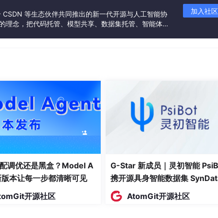
加入社区
联合 CSDN 等生态伙伴共同推出的新一代开源与人工智能协
”的理念，把代码托管、模型共享、数据集托管、智能体开
发者提供从开发、训练到部署的一站式体验。
配调优还是黑盒？Model A
G-Star 新成员｜灵初智能 PsiB
t新版本让每一步都清晰可见
携开源具身智能数据集 SynDat
入驻 AtomGit
tomGit开源社区
AtomGit开源社区