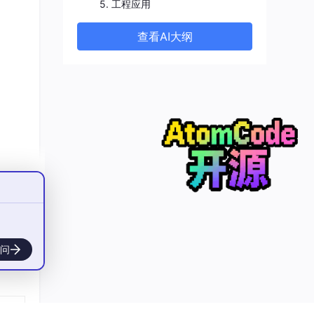
5. 工程应用
查看AI大纲
问