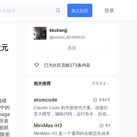
登录
加入社区
kkchenjj
@weixin_42749425
激元
关注
已为社区贡献273条内容
相关推荐
查看更多
atomcode
3.62 K
荡模
中的
Claude Code 的开源替代方案。连接任
aga
意大模型，编辑代码，运行命令，自动
验证 — 全自动执行。用 Rust 构建，极
推导表
MiniMax-H3
83
致性能。 ｜ An open-source alternativ
损耗
e to Claude Code. Connect any LLM,
MiniMax H3 是一个通用的全模态生成系
限差