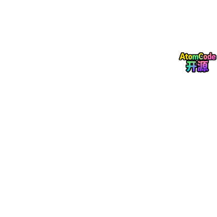
data_bob = torch.tensor([110.0, 125.0, 130.0])

# 转换为加密张量（自动分配到对应worker）
encrypted_data_a = data_alice.share(alice, bob)

encrypted_data_b = data_bob.share(alice, bob)

# 执行加法（秘密共享机制确保不会泄露原始值）
total_sum = encrypted_data_a + encrypted_data_b

# 解密前先求均值（注意：这里需提前知道总数）
n_a = len(data_alice0

n-b = len(data_bob)

total_n = n-a + n_b

# 解密并计算平均值
mean_value = total_sum.get().sum() / total_n

print(f"联合计算出的平均值为: {mean_value.item():.2f}