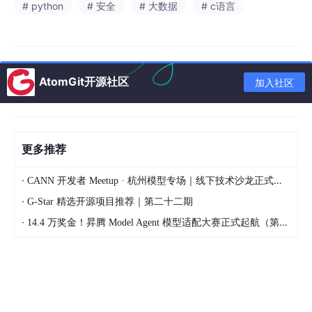
# python
# 安全
# 大数据
# c语言
       服务器执行秘密共享运算 → 得到最终结果（解密后为平均
              ↓  

              返回结果给双方（仅显示结果，无原始数据）

              ```

---

AtomGit开源社区
加入社区
### 💻 Python实现代码（含注释）
更多推荐
# 安装依赖：pip install syft torch
import torch

·
import syft as sy

CANN 开发者 Meetup · 杭州模型专场｜线下技术沙龙正式开启报名！
·
G-Star 精选开源项目推荐｜第二十二期
# 创建虚拟节点（模拟两个医院）
·
14.4 万奖金！昇腾 Model Agent 模型适配大赛正式起航（第二季）
hook = sy.TorchHook(torch)

alice = sy.VirtualWorker(hook, id=
"alice"
)

bob = sy.VirtualWorker(hook, id=
"bob"
)

# 准备数据（各自只知道自己数据）
data_alice = torch.tensor([120.0, 135.0, 140.0])
