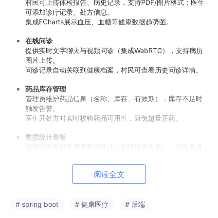
村民可上传体检报告、病史记录，支持PDF/图片格式；医生
可添加诊疗记录、处方信息。
集成ECharts展示血压、血糖等健康数据趋势图。
在线问诊
提供实时文字聊天与视频问诊（集成WebRTC），支持病历
图片上传。
问诊记录自动关联到健康档案，村民可查看历史问诊详情。
药品库存管理
管理员维护药品信息（名称、库存、有效期），库存不足时
触发告警。
医生开处方时实时校验药品可用性，避免超量开药。
数据统计看板
管理员查看村民健康数据统计（如慢性病比例）、问诊量月
度报表。
使用Vue3+Element Plus表格配合动态筛选条件。
阅读全文
后端（SpringBoot）功能模块
# spring boot
# 健康医疗
# 后端