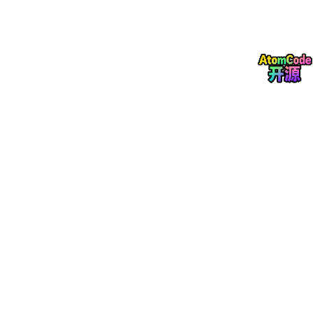
技术栈选型依据
Vue3组合式API
提高代码复用性（如封装
useHealthData
钩子管理健康数据
逻辑），TypeScript增强类型安全。
SpringBoot+MyBatis-Plus
快速构建CRUD接口，MyBatis-Plus的Lambda查询简化动态
条件拼接。
高并发设计
药品库存扣减采用Redis分布式锁，问诊排队使用RabbitMQ
异步消峰。
扩展性设计
微服务预留
模块化拆分（如用户服务、问诊服务），Spring Clo
ud Alibaba依赖已引入但未启用，后续可快速改造。