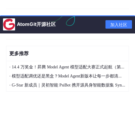
RESTful API设计
遵循Restful规范，如
/api/patients/{
id
}/medical-records
获
取指定患者病历。
使用Spring Se
c
urity + OAuth2实现权限控制，区分
AtomGit开源社区
加入社区
ROLE_PATIENT
、
ROLE_DOCTOR
等角色。
业务逻辑处理
问诊模块包含自动分配医生算法（根据科室、当前接诊量计
算权重）。
更多推荐
药品库存模块实现乐观锁防止超卖，审计日志记录关键操
作。
·
14.4 万奖金！昇腾 Model Agent 模型适配大赛正式起航（第二季）
·
数据持久化
模型适配调优还是黑盒？Model Agent新版本让每一步都清晰可见
MySQL存储结构化数据（用户信息、药品库存），MongoD
·
G-Star 新成员｜灵初智能 PsiBot 携开源具身智能数据集 SynData 入驻 AtomGit
B存储非结构化数据（体检报告文件）。
使用MyBatis-Plus实现动态SQL查询，Redis缓存高频访问数
据（如药品目录）。
第三方服务集成
短信接口（阿里云短信服务）用于预约提醒，OCR技术（百
度
AI
）解析体检报告图片中的关键指标。