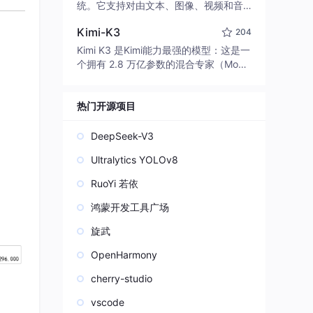
edit code, run commands, and verify
统。它支持对由文本、图像、视频和音
changes — autonomously. Built in Rus
频组成的多模态上下文进行统一理解，
t for speed. Get Started
Kimi-K3
204
并能生成分辨率高达 2K、时长可达 15
秒的带原生立体声音频的视频。得益于
Kimi K3 是Kimi能力最强的模型：这是一
面向任务泛化的系统设计，H3 在预训练
个拥有 2.8 万亿参数的混合专家（Mo
阶段就已具备广泛的多模态上下文理解
E）模型，具备原生视觉理解能力，并支
与生成能力，能够出色地执行复杂的多
持 100 万 token 的上下文窗口。
模态指令。
热门开源项目
DeepSeek-V3
Ultralytics YOLOv8
RuoYi 若依
鸿蒙开发工具广场
旋武
OpenHarmony
cherry-studio
vscode