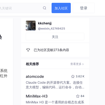
登录
加入社区
kkchenjj
@weixin_42749425
热
关注
已为社区贡献273条内容
相关推荐
查看更多
系统
红外
atomcode
3.62 K
Claude Code 的开源替代方案。连接任
意大模型，编辑代码，运行命令，自动
验证 — 全自动执行。用 Rust 构建，极
MiniMax-H3
84
致性能。 ｜ An open-source alternativ
e to Claude Code. Connect any LLM,
MiniMax H3 是一个通用的全模态生成系