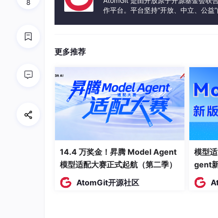
AtomGit 是由开放原子开源基金会
8
作平台。平台坚持“开放、中立、公益
发体验和算力服务整合在一起，为开
更多推荐
14.4 万奖金！昇腾 Model Agent
模型适
模型适配大赛正式起航（第二季）
gen
AtomGit开源社区
A