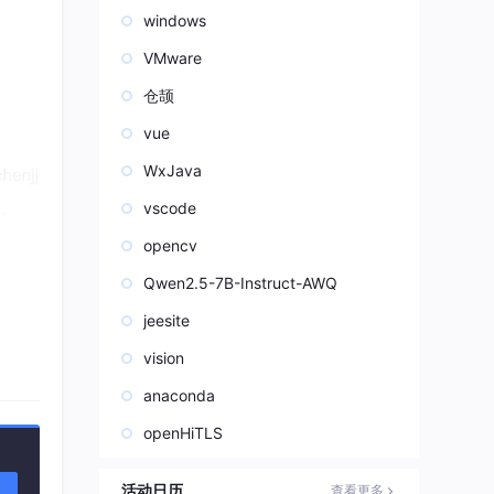
windows
VMware
仓颉
vue
WxJava
vscode
opencv
Qwen2.5-7B-Instruct-AWQ
jeesite
vision
anaconda
openHiTLS
活动日历
查看更多