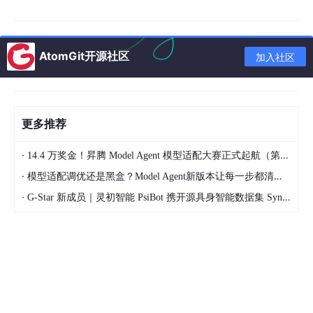
抓取闵行区浦江镇地铁站到沈杜公路地铁站沿线的房价信息给我，

要求输出小区名称、楼层、房型、单价、总价、均价等信息，要按
AtomGit开源社区
加入社区
以列表的信息呈现给我。
我就是验证了一下，他就可以快速给我输出结果，如果我做成定时
更多推荐
任务，那么每天早上就可以得到如下的数据。
·
14.4 万奖金！昇腾 Model Agent 模型适配大赛正式起航（第二季）
·
模型适配调优还是黑盒？Model Agent新版本让每一步都清晰可见
·
G-Star 新成员｜灵初智能 PsiBot 携开源具身智能数据集 SynData 入驻 AtomGit