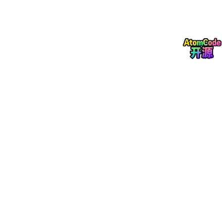
一、Hermes 凭什么适合做企业监控？
很多人一听“数据监控”，第一反应还是爬虫。
但企业真正需要的不是“会爬网页”的工具，而是一个能持续执行任
务、记住规则、复用经验、拆分工作的 Agent 系统。
Hermes Agent 的优势，主要在四个地方。