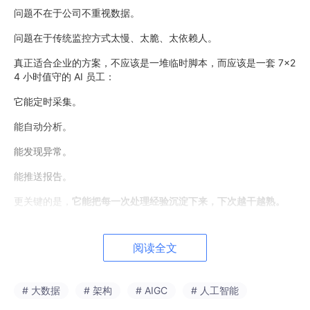
问题不在于公司不重视数据。
问题在于传统监控方式太慢、太脆、太依赖人。
真正适合企业的方案，不应该是一堆临时脚本，而应该是一套 7×2
4 小时值守的 AI 员工：
它能定时采集。
能自动分析。
能发现异常。
能推送报告。
更关键的是，
它能把每一次处理经验沉淀下来，下次越干越熟。
这篇文章就聊一件事：如何用 Hermes Agent 搭一套企业实时数
据监控系统。
阅读全文
目标很明确：
从竞品情报自动采集，到价格波动预警，再到定时报告推送，让企
# 大数据
# 架构
# AIGC
# 人工智能
业拥有一套会进化的数据监控中枢。比如：