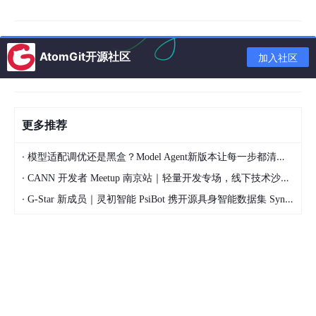
时间感知：
每轮对话前，系统会在context前面自动拼上当前
时间，让Agent真正"感知"到对话发生在什么时间。
AtomGit开源社区
加入社区
持久化记忆的分层分级：
不像传统对话模型那样简单地把历
史记录堆进去，OpenClaw对记忆做了主动分层，知道什么该
记住、什么该丢弃、什么该长期保留。
更多推荐
"它就是在这些大家没有关注的角度上，把这个context给编排得非
常好。这也是为什么所有人会觉得这个框架有灵魂。"
·
模型适配调优还是黑盒？Model Agent新版本让每一步都清晰可见
·
CANN 开发者 Meetup 南京站｜轻量开发专场，线下技术沙龙正式开启报名
第二天：它能替我干活
·
G-Star 新成员｜灵初智能 PsiBot 携开源具身智能数据集 SynData 入驻 AtomGit
第二天晚上，她开始把日常工作中现有框架做不成的事情交给Ope
nClaw。第一个测试话题是"怎么激发团队的好奇心？怎么筛选有
好奇心的人？"
她原本只是试探，结果聊了一个小时后，OpenClaw输出了一套体
系化的方法论：从人员筛选、组织架构构建，到面临范式转变时的