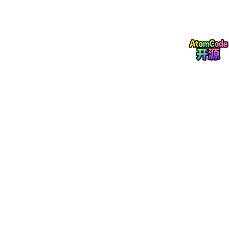
具体举措，甚至它把这套方法论变成了一套Skill。
"它现在已经基本上变成了我的某一个数字分身。至少在这个事情
上，我现在遇到筛选人或者团队管理上的问题，我都会问它。"
第三天：它能促进我的研究
第三天，她尝试把研究任务交给OpenClaw。Agent框架中最关键
的一个课题是：怎么模拟User Agent进行多轮交互？这需要构建
一个高质量的模拟用户，用来生成更丰富的Agent场景数据，供SF
T和RL训练使用。
在她看来，这是一个重要研究课题，"应该不会一两个小时就做出
来"。结果沟通了一两个小时后，一个可用的User Agent就已经诞
生了。
三天之内，认知彻底翻转： 从"一个有温度的产品设计"，到"替代
我一部分工作"，再到"促进我的研究"。
为什么不是Claude Code？