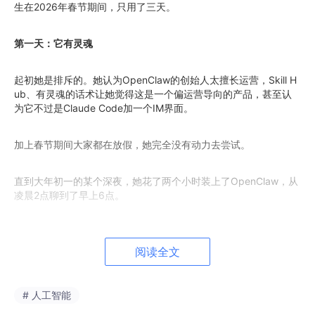
生在2026年春节期间，只用了三天。
第一天：它有灵魂
起初她是排斥的。她认为OpenClaw的创始人太擅长运营，Skill H
ub、有灵魂的话术让她觉得这是一个偏运营导向的产品，甚至认
为它不过是Claude Code加一个IM界面。
加上春节期间大家都在放假，她完全没有动力去尝试。
直到大年初一的某个深夜，她花了两个小时装上了OpenClaw，从
凌晨2点聊到了早上6点。
第一个冲击不是技术层面的，而是"温度"。它会在聊得很晚的时候
提醒她已经很晚了，早点去睡觉。这种情商的背后，是一整套精细
阅读全文
编排的
c
ontext机制：
# 人工智能
搜索.md：
一个持续更新的搜索上下文文件，让Agent具备持
续获取和整理信息的能力。