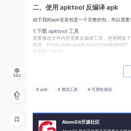
二、使用 apktool 反编译 apk
由于我的apk安装包是一个完整的包，所以需要
1.下载 apktool 工具
需要修改文件内容需要反编译工具，使用网盘下
链接：https://pan.quark.cn/s/c1cce429e0ff
提取码：6pub
2.反编译 apk
下载完成后，将 apk 安装包和下载的 apkto
552
# adb
# 测试工具
# 可用性测试
假如我的安装包叫
soubaoShopMobile-relea
11
java 
-
jar 
apktool_3.
0
.
2
.
jar 
AtomGit开源社区