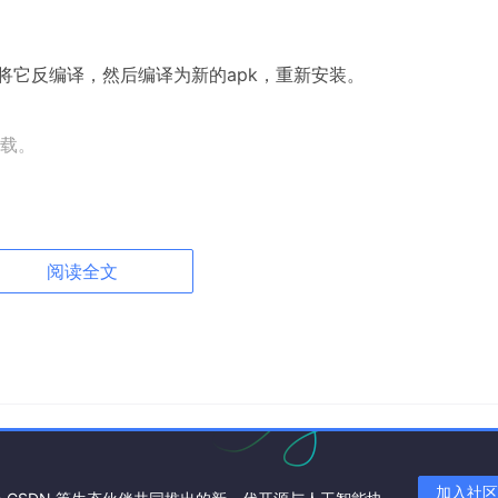
将它反编译，然后编译为新的apk，重新安装。
载。
ol 放在同一目录，在该目录下打开命令行
阅读全文
se.apk
,我想把它反编译到 test 文件夹下，反编译命令如下：
加入社区