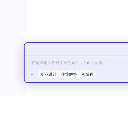
1.生成密钥库
使用如下命令生成 keystore 格式的密钥库：
keytool -genkey -alias 
new
.keystore -ke
输入两次密钥口令，我设置了123456，之后一
毕业设计
作业解答
AI编程
所有评论(0)