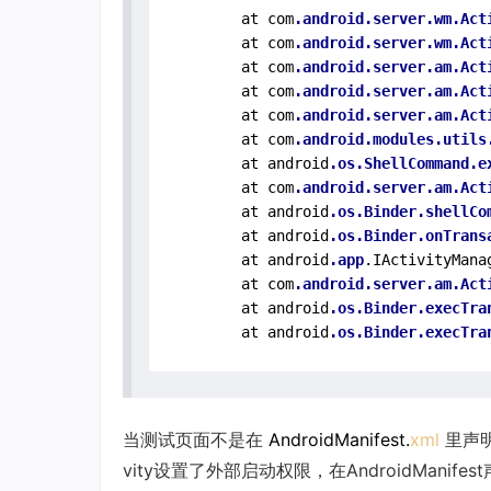
        at com
.android
.server
.wm
.Act
        at com
.android
.server
.wm
.Act
        at com
.android
.server
.am
.Act
        at com
.android
.server
.am
.Act
        at com
.android
.server
.am
.Act
        at com
.android
.modules
.utils
        at android
.os
.ShellCommand
.e
        at com
.android
.server
.am
.Act
        at android
.os
.Binder
.shellCo
        at android
.os
.Binder
.onTrans
        at android
.app
.IActivityMana
        at com
.android
.server
.am
.Act
        at android
.os
.Binder
.execTra
        at android
.os
.Binder
.execTra
当测试页面不是在
AndroidManifest.
xml
里声
vity设置了外部启动权限，在AndroidManifes