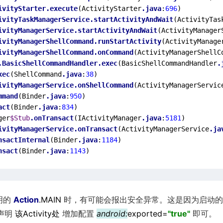
ivityStarter
.execute
(ActivityStarter
.java
:
696
)

ivityTaskManagerService
.startActivityAndWait
(ActivityTas
ivityManagerService
.startActivityAndWait
(ActivityManager
ivityManagerShellCommand
.runStartActivity
(ActivityManage
ivityManagerShellCommand
.onCommand
(ActivityManagerShellC
.BasicShellCommandHandler
.exec
(BasicShellCommandHandler
.
xec
(ShellCommand
.java
:
38
)

ivityManagerService
.onShellCommand
(ActivityManagerServic
mmand
(Binder
.java
:
950
)

act
(Binder
.java
:
834
)

ger
$Stub
.onTransact
(IActivityManager
.java
:
5181
)

ivityManagerService
.onTransact
(ActivityManagerService
.ja
nsactInternal
(Binder
.java
:
1184
)

nsact
(Binder
.java
:
1143
明的
Action
.MAIN
时，有可能会报出安全异常。这是因为启动的A
t声明
该Activity处
增加配置
android:
exported=
"true"
即可。