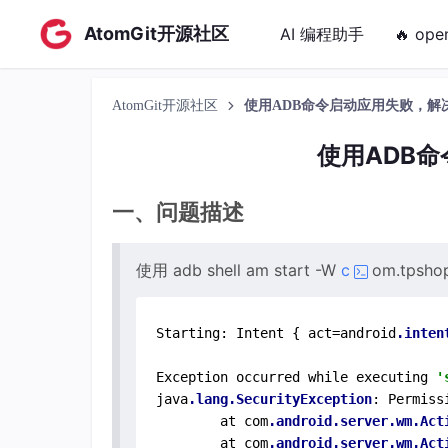
AtomGit开源社区
AI 编程助手
🔥 ope
AtomGit开源社区
使用ADB命令启动应用失败，解
使用ADB
一、问题描述
使用 adb shell am start -W
c
om.tpsho
Starting: Intent { act=android
.inten
Exception occurred while executing 
'
java
.lang
.SecurityException
: Permiss
        at com
.android
.server
.wm
.Act
        at com
.android
.server
.wm
.Act