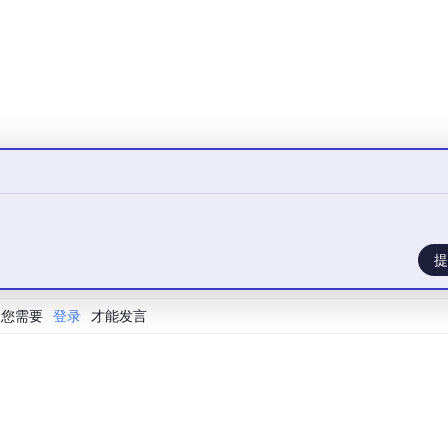
yalg RSA -validity 
20000
 -keystore 
new
直回车，最后输入y
提
您需要
登录
才能发言