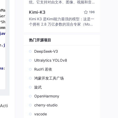
edit code, run commands, and verify
统。它支持对由文本、图像、视频和音
changes — autonomously. Built in Rus
频组成的多模态上下文进行统一理解，
kManagerService
.java
:
1512
)

t for speed. Get Started
Kimi-K3
196
并能生成分辨率高达 2K、时长可达 15
Service
.java
:
2976
)

秒的带原生立体声音频的视频。得益于
Kimi K3 是Kimi能力最强的模型：这是一
rShellCommand
.java
:
567
)

面向任务泛化的系统设计，H3 在预训练
个拥有 2.8 万亿参数的混合专家（Mo
ommand
.java
:
201
)

阶段就已具备广泛的多模态上下文理解
E）模型，具备原生视觉理解能力，并支
java
:
97
)

与生成能力，能够出色地执行复杂的多
持 100 万 token 的上下文窗口。
模态指令。
热门开源项目
e
.java
:
8765
)

DeepSeek-V3
Ultralytics YOLOv8
va
:
2534
)

RuoYi 若依
鸿蒙开发工具广场
旋武
OpenHarmony
cherry-studio
cti
vscode