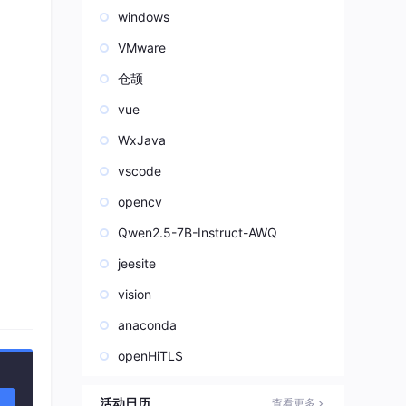
windows
VMware
仓颉
vue
WxJava
vscode
opencv
Qwen2.5-7B-Instruct-AWQ
jeesite
vision
anaconda
openHiTLS
活动日历
查看更多