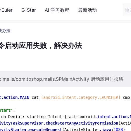
nEuler
G-Star
AI 学习教程
最新活动
决办法
命令启动应用失败，解决办法
p.malls/com.tpshop.malls.SPMainActivity 启动应用时报错
t
.action
.MAIN
 cat=
[android.intent.category.LAUNCHER]
 cmp
start'
:

ion Denial: starting Intent { act=android
.intent
.action
.
ivityTaskSupervisor
.checkStartAnyActivityPermission
(Acti
ivityStarter
.executeRequest
(ActivityStarter
.java
:
1038
)
