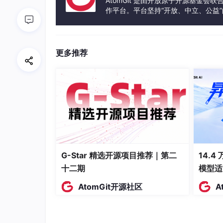
AtomGit 是由开放原子开源基金会
该命令将会自动新建一个 test 文件夹， 反
作平台。平台坚持“开放、中立、公益
发体验和算力服务整合在一起，为开
更多推荐
G-Star 精选开源项目推荐｜第二
14.4
十二期
模型适
AtomGit开源社区
A
修改
AndroidManifest.
xml
文件，
Ctrl
+F
搜