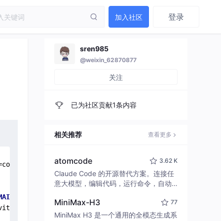
登录
加入社区
sren985
@weixin_62870877
关注
已为社区贡献1条内容
相关推荐
查看更多
atomcode
3.62 K
=com
.tpshop
.malls/
.SPMainActivity
 }

Claude Code 的开源替代方案。连接任
意大模型，编辑代码，运行命令，自动
验证 — 全自动执行。用 Rust 构建，极
MAIN
 cat=
[android.intent.category.LAUNCHER]
 flg=
0
x100000
MiniMax-H3
77
致性能。 ｜ An open-source alternativ
vityTaskSupervisor
.java
:
1147
)

e to Claude Code. Connect any LLM,
MiniMax H3 是一个通用的全模态生成系