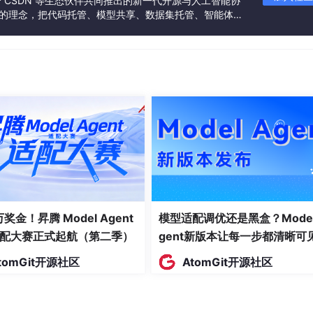
联合 CSDN 等生态伙伴共同推出的新一代开源与人工智能协
编译后的所有文件都将被放到里面。
”的理念，把代码托管、模型共享、数据集托管、智能体开
发者提供从开发、训练到部署的一站式体验。
 万奖金！昇腾 Model Agent
模型适配调优还是黑盒？Model
配大赛正式起航（第二季）
gent新版本让每一步都清晰可
tomGit开源社区
AtomGit开源社区
索
SPMainActivity
找到如下行，添加
android:
exported=
"tr