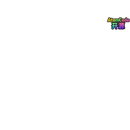
常见错误
负面影响
解决方案
图表混
混合不同抽
乱、难以
坚持“一图一视角”原则
象层级
阅读
关系连线未
架构意图
连线上必须使用动词短语说明交互
标注
模糊
方式
单人维护文
形成知识
在架构评审中团队协作审查与更新
档
孤岛
图表与代
沦为孤立
将容器关联至运维手册，组件关联
码/文档脱
资产
至架构决策记录（ADR）
节
用户对 Visual Paradigm 的真实评价
“使用 Visual Paradigm 绘制 UML 或 ERD 极其简单。界面导
航直观，拖拽操作流畅。”