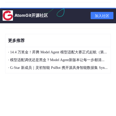
“C4 提供层级框架；UML 在需要精确描述时提供标准化符
号。”
AtomGit开源社区
加入社区
🎯 用户体验：实战洞察
更多推荐
团队落地工作流（基于真实反馈）
·
第 1 周
：在研讨会中绘制系统上下文图，对齐业务干系人目
14.4 万奖金！昇腾 Model Agent 模型适配大赛正式起航（第二季）
标
·
模型适配调优还是黑盒？Model Agent新版本让每一步都清晰可见
·
第 2 周
：构建容器图，明确技术选型与通信协议
G-Star 新成员｜灵初智能 PsiBot 携开源具身智能数据集 SynData 入驻 AtomGit
第 3~4 周
：仅针对复杂容器绘制组件图，避免过度设计
持续进行
：将图表评审纳入 PR 检查清单与迭代仪式，防止
文档过时
常见陷阱与规避策略