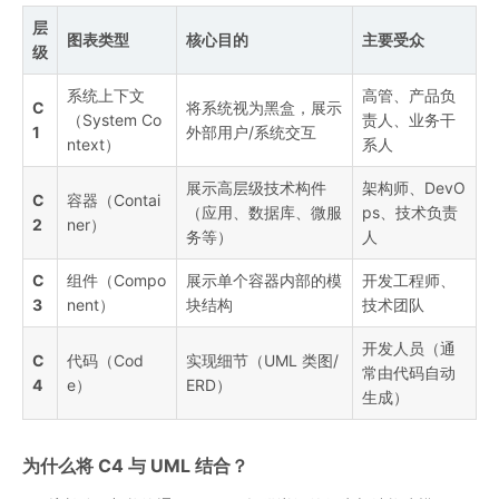
层
图表类型
核心目的
主要受众
级
系统上下文
高管、产品负
C
将系统视为黑盒，展示
（System Co
责人、业务干
1
外部用户/系统交互
ntext）
系人
展示高层级技术构件
架构师、DevO
C
容器（Contai
（应用、数据库、微服
ps、技术负责
2
ner）
务等）
人
C
组件（Compo
展示单个容器内部的模
开发工程师、
3
nent）
块结构
技术团队
开发人员（通
C
代码（Cod
实现细节（UML 类图/
常由代码自动
4
e）
ERD）
生成）
为什么将 C4 与 UML 结合？