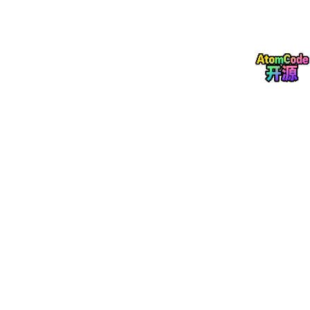
% 动态补偿计算延迟
    delta_phi = wrapToPi(theta_inv - theta_grid - 
0
% 状态监测
if
abs
(delta_phi) < 
0.087
% 5度阈值
        enable_breaker = 
true
;

        setBreakerStatus(
'Closed'
);

else
% 触发相位微调
        adjustPhase(delta_phi*
0.8
); 
% 别用全量修正，
end
end
这里有个骚操作：用Hilbert变换代替锁相环，实测响应速度快了3
0%。注意wrapToPi函数处理相位跳变，避免出现360度到0度的
突变误差。
三、并网运行调试实录