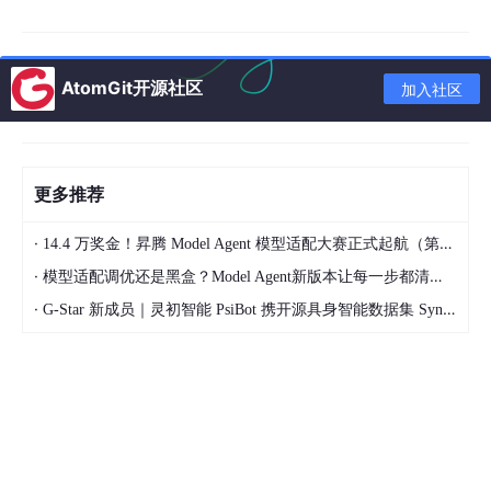
end
这段代码的坑点在于调差系数K的选择——太小会导致系统"太
AtomGit开源社区
加入社区
刚"，容易振荡；太大会让频率偏差超出并网标准。建议先用0.05
起步，慢慢调。
二、预同步的骚操作
更多推荐
并网瞬间炸保险丝？多半是相位没对齐。来看这个预同步算法：
·
14.4 万奖金！昇腾 Model Agent 模型适配大赛正式起航（第二季）
·
模型适配调优还是黑盒？Model Agent新版本让每一步都清晰可见
% 相位差检测模块
function
[delta_phi]
 = 
Phase_Sync
(Vinverter, Vgrid)
·
G-Star 新成员｜灵初智能 PsiBot 携开源具身智能数据集 SynData 入驻 AtomGit
% Hilbert变换法测相差
    h_inv = 
imag
(hilbert(Vinverter));

    h_grid = 
imag
(hilbert(Vgrid));

% 正交分量计算相位角
    theta_inv = 
atan2
(h_inv, Vinverter);

    theta_grid = 
atan2
(h_grid, Vgrid);
