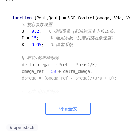
function
[Pout,Qout]
 = 
VSG_Control
(omega, Vdc, Vgri
% 核心参数设置
    J = 
0.2
;   
% 虚拟惯量（别超过真实电机10倍）
    D = 
15
;     
% 阻尼系数（决定振荡收敛速度）
    K = 
0.05
;   
% 调差系数
% 有功-频率控制环
    delta_omega = (Pref - Pmeas)/K;

    omega_ref = 
50
 + delta_omega;

    domega = (omega_ref - omega)/(J*s + D);

% 无功-电压控制环
    Vref = 
311
*
sqrt
(
2
); 

    Qout = (Vref - Vgrid)*Qdroop;

阅读全文
% 注意这两个输出量的耦合关系
    set_param(
'VSG_Subsystem/P_Controller'
,
'Value'
,
# openstack
    update_damping(D*
abs
(domega)); 
% 动态阻尼调节