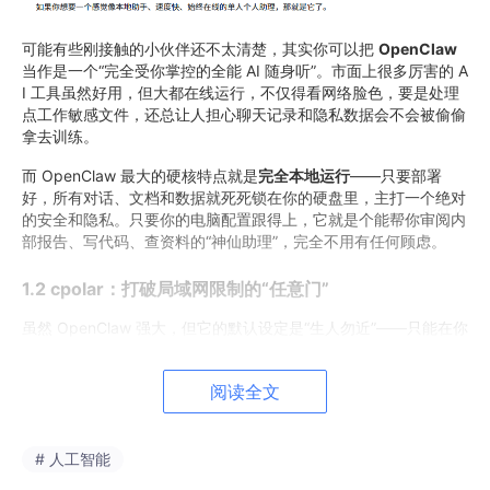
可能有些刚接触的小伙伴还不太清楚，其实你可以把
OpenClaw
当作是一个“完全受你掌控的全能 AI 随身听”。市面上很多厉害的 A
I 工具虽然好用，但大都在线运行，不仅得看网络脸色，要是处理
点工作敏感文件，还总让人担心聊天记录和隐私数据会不会被偷偷
拿去训练。
而 OpenClaw 最大的硬核特点就是
完全本地运行
——只要部署
好，所有对话、文档和数据就死死锁在你的硬盘里，主打一个绝对
的安全和隐私。只要你的电脑配置跟得上，它就是个能帮你审阅内
部报告、写代码、查资料的“神仙助理”，完全不用有任何顾虑。
1.2 cpolar：打破局域网限制的“任意门”
虽然 OpenClaw 强大，但它的默认设定是“生人勿近”——只能在你
自家的局域网里跑。这时候就需要 cpolar 出场了。
阅读全文
# 人工智能