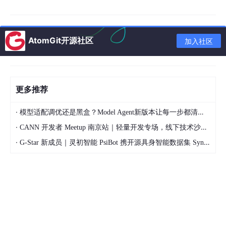
cpolar 是一款内网穿透工具
，可以将你在局域网内运
行的服务（如本地 Web 服务器、SSH、远程桌面
AtomGit开源社区
加入社区
等）通过一条安全加密的中间隧道映射至公网，让外
部设备无需配置路由器即可访问。
广泛支持
Windows、macOS、Linux、树莓派、群
更多推荐
晖 NAS
等平台，并提供一键安装脚本方便部署。
·
模型适配调优还是黑盒？Model Agent新版本让每一步都清晰可见
说白了，如果 OpenClaw 是你关在屋里的绝世高手，那 cpolar 就
是一扇随时为你敞开的
远程传送门
。它能在不改变你家里网络设置
·
CANN 开发者 Meetup 南京站｜轻量开发专场，线下技术沙龙正式开启报名
的前提下，把本地电脑上的 OpenClaw 直接映射到公网。这样一
·
G-Star 新成员｜灵初智能 PsiBot 携开源具身智能数据集 SynData 入驻 AtomGit
来，无论你是在公司搬砖，还是在外地出差，只要掏出手机或笔
电，就能随时随地连上家里的 OpenClaw，让这位专属助理继续为
你出谋划策，随时办公无缝衔接！
2 下载安装cpolar
在体验OpenClaw + cpolar的强大功能之前，我们需要先安装cpol
ar。cpolar是一款内网穿透工具，可以将你在局域网内运行的服务
（如本地Web服务器、SSH、远程桌面等）通过一条安全加密的中