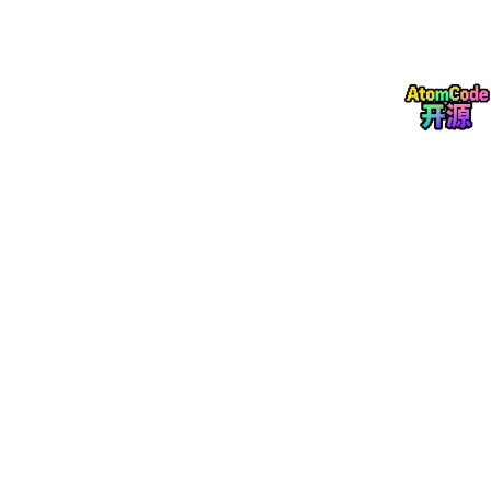
间隧道映射至公网，让外部设备无需配置路由器即可访问。
2.1 下载cpolar
打开cpolar官网的下载页面：
点击
立即下载
64
-bit
按钮,下载cpoalr的安装包:
下来下来是一个压缩包,解压后执行目录种的应用程序,一路默认安
装即可,安装完成后,打开cmd窗口输入如下命令确认安装: