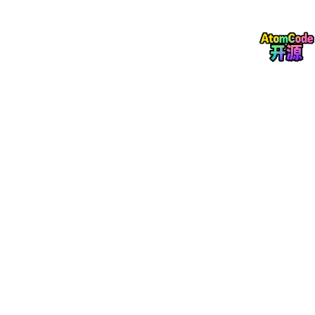
### 3. feature-processor模块（Scala特征处理模块）
路径：`feature-processor
/src/m
ain
/scala/
com
/codequa
创建以下文件：

feature-processor
/src/m
ain
/scala/
com
/codequality/
fe
├── CodeParser.scala 
# 代码解析器
├── ComplexityCalculator.scala 
# 圈复杂度计算器
├── CommentAnalyzer.scala 
# 注释分析器
├── FeatureExtractor.scala 
# 特征提取主程序
└── MetricsCalculator.scala 
# 指标计算器
text
