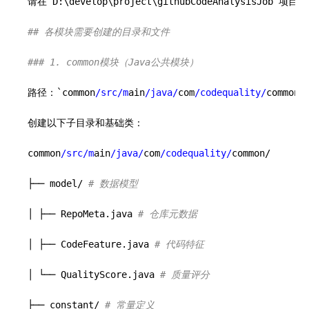
请在 D:\develop\project\githubCodeAnalysisJo
## 各模块需要创建的目录和文件
### 1. common模块（Java公共模块）
路径：`common
/src/m
ain
/java/
com
/codequality/
common/`
创建以下子目录和基础类：

common
/src/m
ain
/java/
com
/codequality/
common/

├── model/ 
# 数据模型
│ ├── RepoMeta.java 
# 仓库元数据
│ ├── CodeFeature.java 
# 代码特征
│ └── QualityScore.java 
# 质量评分
├── constant/ 
# 常量定义