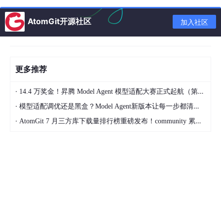
创建以下文件：

AtomGit开源社区
加入社区
data-collector
/src/m
ain
/scala/
com
/codequality/
colle
├── GitHubAPIClient.scala 
# GitHub API调用客户端
更多推荐
├── GitHubAPICollector.scala 
# 数据采集主程序
·
14.4 万奖金！昇腾 Model Agent 模型适配大赛正式起航（第二季）
├── ODSToDWD.scala 
# ODS层到DWD层ETL
·
模型适配调优还是黑盒？Model Agent新版本让每一步都清晰可见
·
AtomGit 7 月三方库下载量排行榜重磅发布！community 累计破百万断层领跑，Chromium 组件全面霸榜
├── DWDToDWS.scala 
# DWD层到DWS层ETL
├── UnifiedETLJob.scala 
# 统一ETL任务入口
└── config/

└── ETLConfig.scala 
# ETL配置（URL、参数等）
text
