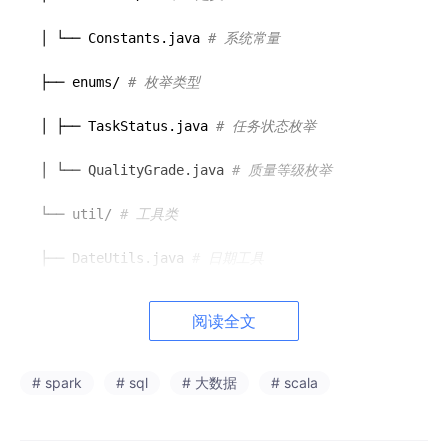
│ └── Constants.java 
# 系统常量
├── enums/ 
# 枚举类型
│ ├── TaskStatus.java 
# 任务状态枚举
│ └── QualityGrade.java 
# 质量等级枚举
└── util/ 
# 工具类
├── DateUtils.java 
# 日期工具
└── JsonUtils.java 
# JSON工具
阅读全文
text

# spark
# sql
# 大数据
# scala
### 2. data-collector模块（Scala数据采集模块）
路径：`data-collector
/src/m
ain
/scala/
com
/codequalit