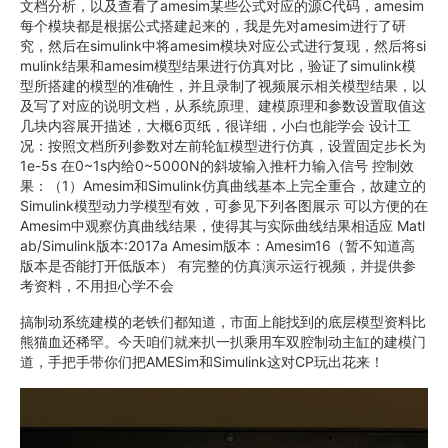
文档分析，以及查看了amesim某些公式对应的源C代码，amesim
每个模块都是根据公式搭建起来的，我是先对amesim进行了研
究，然后在simulink中将amesim模块对应公式进行复现，然后将si
mulink结果和amesim模型结果进行仿真对比，验证了simulink模
型所搭建的模型的准确性，并且录制了视频展示相关模型结果，以
及写了对应的说明文档，从系统原理、建模原理和参数设置取值这
几块内容展开描述，大概6页纸，很详细，小白也能学会 设计工
况：按照文档所列参数对左前轮缸模型进行仿真，设置固定步长为
1e-5s 在0~1s内给0~5000N的斜坡输入推杆力输入信号 控制效
果：（1）Amesim和Simulink仿真曲线基本上完全重合，故建立的
Simulink模型动力学模型有效，可参见下列各图展示 可以方便的在
Amesim中观察仿真曲线结果，使得其与实际曲线结果相适应 Matl
ab/Simulink版本:2017a Amesim版本：Amesim16（暂不知道高
版本是否能打开低版本） 有完整的仿真演示运行视频，并提供参
考资料，不用担心学不会
搞制动系统建模的老铁们都知道，市面上能找到的底层模型资料比
熊猫血还稀罕。今天咱们就来扒一扒乘用车双腔制动主缸的建模门
道，手把手带你们把AMESim和Simulink这对CP玩出花来！