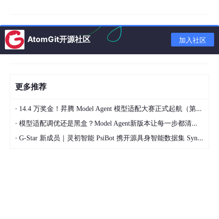
物理建模的魔鬼细节
AtomGit开源社区
加入社区
别信那些论文里的简化模型，咱们玩真的！双腔制动主缸本质上就
是个弹簧阻尼系统，但里面的门道比想象中复杂得多：
更多推荐
·
14.4 万奖金！昇腾 Model Agent 模型适配大赛正式起航（第二季）
·
模型适配调优还是黑盒？Model Agent新版本让每一步都清晰可见
·
G-Star 新成员｜灵初智能 PsiBot 携开源具身智能数据集 SynData 入驻 AtomGit