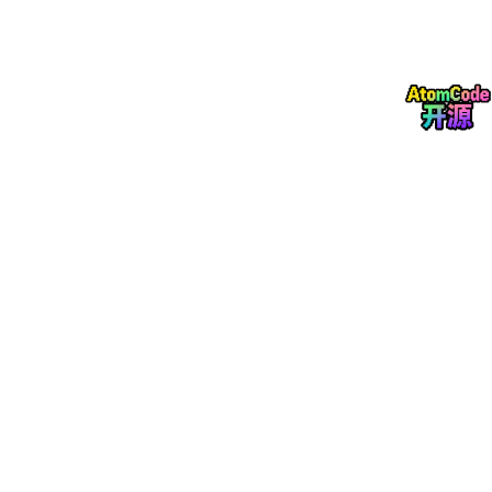
`matlab
// 主腔动力学方程
F
push = m1
x1
dot
dot +
c
1
(x1
dot - x2_dot) + k1
(x1 - x2) + A