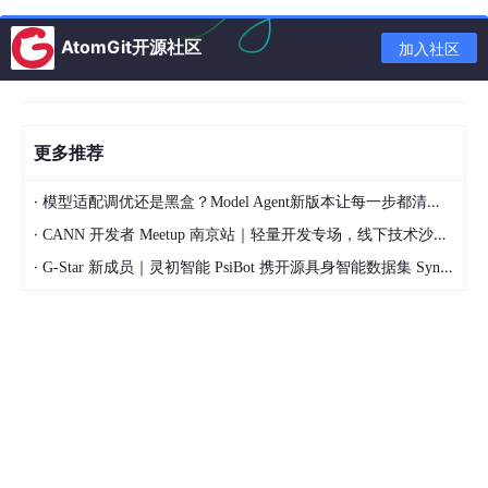
码冗余，提升生产率。
AtomGit开源社区
加入社区
数据驱动决策：工程师需掌握数据建模，例如分
类模型的准确率公式： $$ \text{A
c
curacy}
= \frac{TP + TN}{TP + TN + FP + FN} $$ 其
中$TP$为真阳性、$TN$为真阴性等。这使决策
更多推荐
基于量化证据，而非直觉。 这些能力将工程师从
执行者转为策略制定者，效率提升可达数量级。
·
模型适配调优还是黑盒？Model Agent新版本让每一步都清晰可见
·
CANN 开发者 Meetup 南京站｜轻量开发专场，线下技术沙龙正式开启报名
新兴领域交叉能力
：AI伦理、模型可解释性等交叉领域成为
必备。这要求工程师融合技术与社会科学，例如：
·
G-Star 新成员｜灵初智能 PsiBot 携开源具身智能数据集 SynData 入驻 AtomGit
AI伦理涉及概率风险评估，如偏见概率$P(\text
{bias} | \text{data})$。
模型可解释性需数学工具如Shapley值$\phi_i(v)
$，量化特征贡献。 此类能力确保技术负责任，
避免黑箱风险。
重塑的核心是平衡：传统能力为“根”，AI增强为“翼”，交叉能力为
“舵”，共同导向可持续创新。