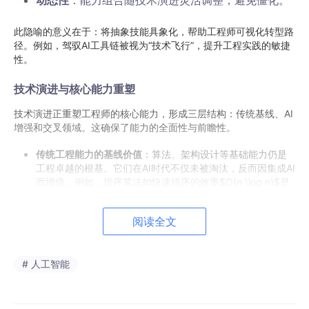
动态性
：能力组合随技术演进灵活调整，避免僵化。
此隐喻的意义在于：将抽象技能具象化，帮助工程师可视化转型路
径。例如，驾驭AI工具链被视为“技术飞行”，提升工程实践的敏捷
性。
技术演进与核心能力重塑
技术演进正重塑工程师的核心能力，形成三层结构：传统基线、AI
增强和交叉领域。这确保了能力的全面性与前瞻性。
传统工程能力的基线价值
：算法、架构设计等基础能力仍是
工程卓越的根基。它们在AI时代不仅未被淘汰，反而因集成AI
而增值。例如，排序算法如快速排序的效率$O(n \log n)$是
系统优化的核心；分布式架构设计需考虑AI组件的负载均
衡，计算复杂度公式$T(n) = O(n/p + \log p)$（其中$p$为
阅读全文
处理器数）指导资源分配。这些能力提供稳定性，但需升级
为支持AI扩展。
# 人工智能
AI赋能的增强能力
：AI技术自动化传统任务，释放工程师精
力用于高阶创新。关键包括：
自动化代码生成：工具如GitHub Copilot减少编