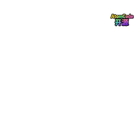
Superpowers 1：工具链驾驭能力
工具链驾驭能力是工程师的首项“超能力”，指高效利用和定制开发
工具链以提升工程效率。关键维度包括：
低代码/无代码平台的高效应用
：平台如OutSystems或Appia
n使工程师快速构建应用，无需深入编码。例如，拖拽界面实
现工作流自动化，降低入门门槛$T_{\text{dev}} \propto 1/\t
ext{skill}$（开发时间反比于技能水平），让工程师聚焦复杂
问题。
AI辅助开发工具的深度集成
：工具如GitHub Copilot和Codex
无缝融入IDE，提供代码建议。工程师需掌握提示工程，例如
优化查询以生成高效函数，时间复杂度从$O(n^2)$优化到$O
(n)$。集成后，开发速度提升显著。
自定义工具链开发与自动化流水线构建
：工程师应能设计专
属工具，如基于CI/CD的AI测试流水线。例如，自动化部署流
水线使用公式： $$ \text{Efficiency} = \frac{\text{Output}}
{\text{Input}} = \frac{\text{Deployments}}{\text{Time}} $$
这减少人为错误，实现“一键式”迭代。