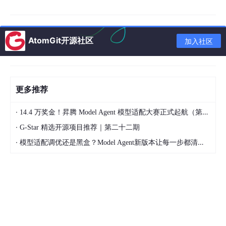
AtomGit开源社区
加入社区
就拿转速环来说，它负责调节电机的转速，是整个系统实现稳定转
速输出的关键。电流环则是保障电机电流稳定，就像给电机的动力
输出上了一层保险。低通滤波器呢，能过滤掉高频噪声，让信号更
纯净。而陷波滤波器，可是今天的主角之一，它能专门针对特定频
更多推荐
率的信号进行抑制，这对于解决机械谐振问题至关重要。双惯量谐
振模型则模拟了实际机械系统中的双惯量特性，是产生谐振的源头
·
14.4 万奖金！昇腾 Model Agent 模型适配大赛正式起航（第二季）
模拟。
·
G-Star 精选开源项目推荐｜第二十二期
算法那些事儿
·
模型适配调优还是黑盒？Model Agent新版本让每一步都清晰可见
在实际工程里，传动环节就像个调皮的孩子，因为它的机械间隙和
柔性，机械谐振这只“小怪兽”就常常跑出来捣乱。一旦它出现，伺
服系统运行时就会发出恼人的噪声，严重的时候甚至会把设备给搞
坏。所以，谐振抑制在伺服控制算法里那可是核心中的核心。