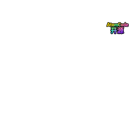
伺服系统基于陷波滤波器双惯量伺服系统机械谐振抑制matlab/Si
mulink仿真 1.模型简介 模型为基于陷波滤波器的双惯量伺服系统
机械谐振抑制仿真，采用Matlab R2018a/Simulink搭建。 仿真模
型由传递函数形式搭建，主要包括转速环、电流环、低通滤波器、
陷波滤波器、双惯量谐振模型。 2.算法简介 实际工程中，由于传
动环节机械间隙和柔性的影响，机械谐振现象经常会发生，导致伺