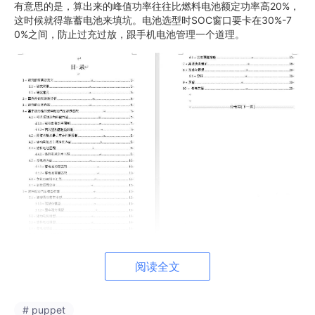
有意思的是，算出来的峰值功率往往比燃料电池额定功率高20%，
这时候就得靠蓄电池来填坑。电池选型时SOC窗口要卡在30%-7
0%之间，防止过充过放，跟手机电池管理一个道理。
驱动电机参数匹配更是个技术活。扭矩需求不仅要满足加速性能，
阅读全文
还得考虑过热保护。项目里用的永磁同步电机，参数表处理时搞了
个骚操作：
# puppet