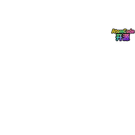
用高斯型隶属函数处理SOC状态，比三角型过渡更丝滑。规则库设
计参考了老司机的经验：SOC低了就限制燃料电池放电，同时让电
池多出力；SOC中等时玩负载跟随，让燃料电池工作在高效率区。
燃料电池汽车参数匹配与能量管理。 包含燃料电池汽车的燃料电
池动力源功率选型，驱动电机参数匹配选型，蓄电池参数匹配选
型，主减速比匹配，以满足最高车速，最大爬坡度，百公里加速时
间等动力性要求。 然后根据参数匹配结果，搭建燃料电池汽车sim
ulink仿真模型，包含驾驶员模型，整车模型，整车控制策略，工况
识别模块等。 其中整车控制策略采用功率跟随策略，并在此基础
上进行了改进，添加模糊逻辑改善蓄电池和燃料电池之间的功率分
配关系，提高燃料电池汽车的氢气消耗 。 资料包含参数匹配脚
本，simulink整车与控制策略模型。 以及策略说明文档和仿真优化
结果说明文档。 详见目录。 保证matlab参数匹配脚本运行，simul
ink模型正常运行。