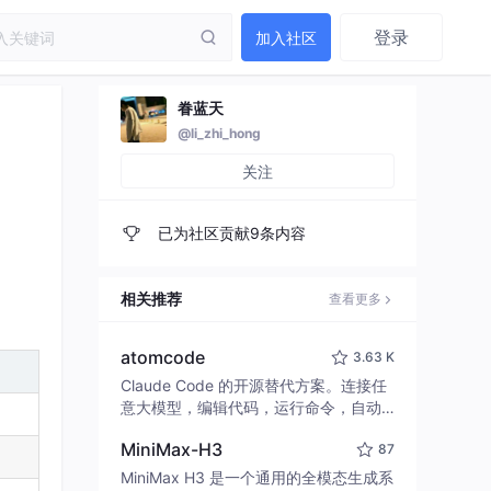
登录
加入社区
眷蓝天
@li_zhi_hong
关注
已为社区贡献9条内容
相关推荐
查看更多
atomcode
3.63 K
Claude Code 的开源替代方案。连接任
意大模型，编辑代码，运行命令，自动
验证 — 全自动执行。用 Rust 构建，极
MiniMax-H3
87
致性能。 ｜ An open-source alternativ
e to Claude Code. Connect any LLM,
MiniMax H3 是一个通用的全模态生成系