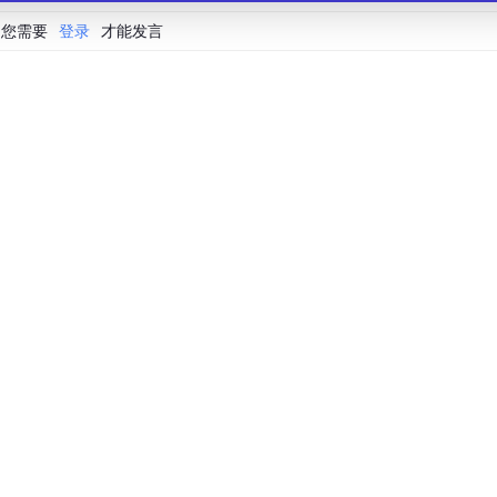
您需要
登录
才能发言
会联合 CSDN 等生态伙伴共同推出的新一代开源与人工智