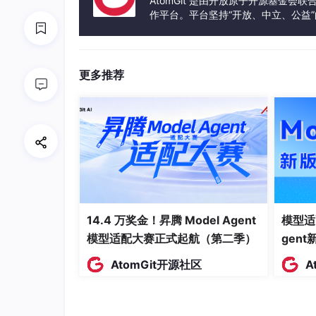
AtomGit 是由开放原子开源基金会
组件
版本
作平台。平台坚持“开放、中立、公益
发体验和算力服务整合在一起，为开
Kubernetes
1.29.x
containerd
1.6.22+
更多推荐
CNI 插件
Flannel 或 Calico
二、前置配置（所有节点执行）
以下配置需要在
所有节点
上执行，请使用
roo
14.4 万奖金！昇腾 Model Agent
模型适
2.1 配置网络
模型适配大赛正式起航（第二季）
gen
AtomGit开源社区
A
2.1.1 设置静态 IP
bash