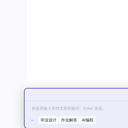
# Worker节点2
nmcli connection modify 
"ens33"
\
    ipv4.method manual 
\
    ipv4.addresses 
192.168
.
33.32
/
24
\
    ipv4.gateway 
192.168
.
33.1
\
    ipv4.dns 
"223.5.5.5,114.114.114.114
    && nmcli connection down 
"ens33"
 &&
# 验证网络连通性
ping -c 
3
2.1.2 设置主机名
bash
# Master 节点
毕业设计
作业解答
AI编程
hostnamectl
set-hostname
k8s-master
所有评论(0)