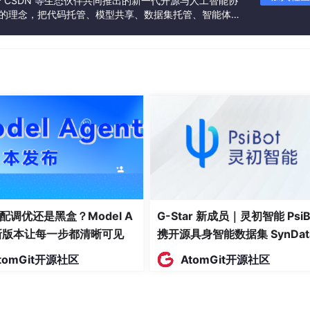
联合 CSDN 等生态伙伴共同推出的新一代开源与人工智能协
说明
”的理念，把代码托管、模型共享、数据集托管、智能体开
发者提供从开发、训练到部署的一站式体验。
LTS 版本，稳定可靠
openEuler 默认源版本
二选一，本文使用 Flannel
t
权限或
sudo
提权操作。
配调优还是黑盒？Model A
G-Star 新成员｜灵初智能 PsiB
t新版本让每一步都清晰可见
携开源具身智能数据集 SynDat
入驻 AtomGit
tomGit开源社区
AtomGit开源社区