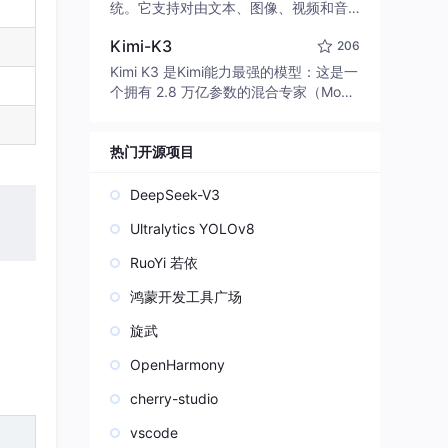
edit code, run commands, and verify
统。它支持对由文本、图像、视频和音
changes — autonomously. Built in Rus
频组成的多模态上下文进行统一理解，
t for speed. Get Started
Kimi-K3
206
并能生成分辨率高达 2K、时长可达 15
秒的带原生立体声音频的视频。得益于
Kimi K3 是Kimi能力最强的模型：这是一
面向任务泛化的系统设计，H3 在预训练
个拥有 2.8 万亿参数的混合专家（Mo
阶段就已具备广泛的多模态上下文理解
E）模型，具备原生视觉理解能力，并支
与生成能力，能够出色地执行复杂的多
持 100 万 token 的上下文窗口。
模态指令。
热门开源项目
DeepSeek-V3
Ultralytics YOLOv8
RuoYi 若依
鸿蒙开发工具广场
旋武
OpenHarmony
cherry-studio
vscode