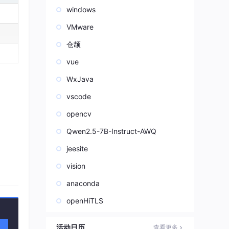
windows
VMware
仓颉
vue
WxJava
vscode
opencv
Qwen2.5-7B-Instruct-AWQ
jeesite
vision
anaconda
openHiTLS
活动日历
查看更多