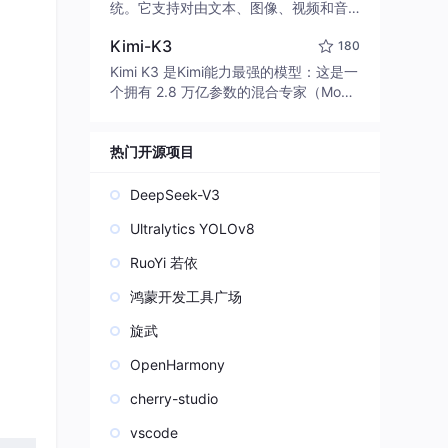
edit code, run commands, and verify
统。它支持对由文本、图像、视频和音
changes — autonomously. Built in Rus
频组成的多模态上下文进行统一理解，
t for speed. Get Started
Kimi-K3
180
并能生成分辨率高达 2K、时长可达 15
秒的带原生立体声音频的视频。得益于
Kimi K3 是Kimi能力最强的模型：这是一
面向任务泛化的系统设计，H3 在预训练
个拥有 2.8 万亿参数的混合专家（Mo
阶段就已具备广泛的多模态上下文理解
E）模型，具备原生视觉理解能力，并支
与生成能力，能够出色地执行复杂的多
持 100 万 token 的上下文窗口。
模态指令。
热门开源项目
DeepSeek-V3
Ultralytics YOLOv8
RuoYi 若依
鸿蒙开发工具广场
旋武
OpenHarmony
cherry-studio
vscode