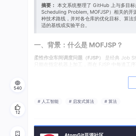
摘要：
本文系统整理了 GitHub 上与多目标
Scheduling Problem, MOFJSP
种技术路线，并对各仓库的优化目标、算法
适的基线或实验平台。
一、背景：什么是 MOFJSP？
柔性作业车间调度问题（FJSP）
是经典 Job S
只能在指定机器上加工，而在 FJSP 中每道工
问题：
工序排序（Operation Sequencing, OS）
540
机器分配（Machine Assignment, MS）
# 人工智能
# 启发式算法
# 算法
FJSP 本身已是 NP-hard 问题。
多目标 FJSP（
12
如下：
优化目标
符号
AtomGit开源社区