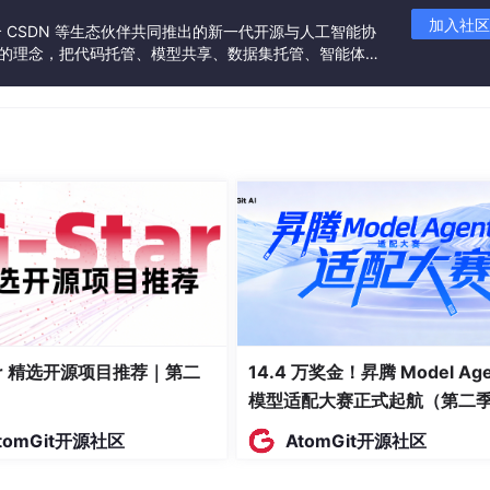
所有工件完成加工的最晚时刻
加入社区
联合 CSDN 等生态伙伴共同推出的新一代开源与人工智能协
”的理念，把代码托管、模型共享、数据集托管、智能体开
机器加工、空闲、启停的综合能耗
发者提供从开发、训练到部署的一站式体验。
各机器工作量的方差或极差
工件超过交货期的惩罚总量
加工过程的碳足迹
要同时开启更多机器，增加能耗），MOFJSP 的求解结果通常
1
2
最优值。主流求解算法以 NSGA-II
、MOEA/D
为代表，近年
延伸。
tar 精选开源项目推荐｜第二
14.4 万奖金！昇腾 Model Age
模型适配大赛正式起航（第二
tomGit开源社区
AtomGit开源社区