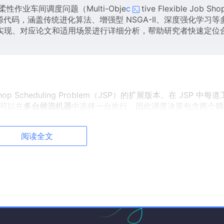
柔性作业车间调度问题（Multi-Obje
c
tive Flexible Job Sho
）相关的开源代码，涵盖传统进化算法、增强型 NSGA-II、深度强化学习等
实现、对应论文和适用场景进行详细分析，帮助研究者快速定位
hop Scheduling Problem（JSP）的扩展版本。在 JSP 中每
序可以在
多台候选机器
中选择一台执行，因此调度决策包含两个耦
阅读全文
：确定各工序的加工顺序
：为每道工序选择具体的加工机器
MOFJSP）
在此基础上同时优化多个相互冲突的目标，常见目
说明