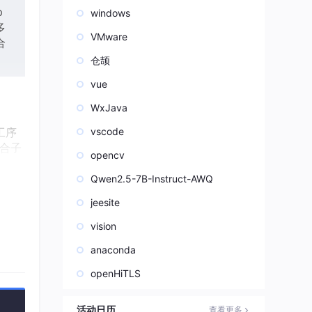
p
windows
多
VMware
合
仓颉
vue
WxJava
道工序
vscode
合子
opencv
Qwen2.5-7B-Instruct-AWQ
jeesite
vision
标组合
anaconda
openHiTLS
活动日历
查看更多