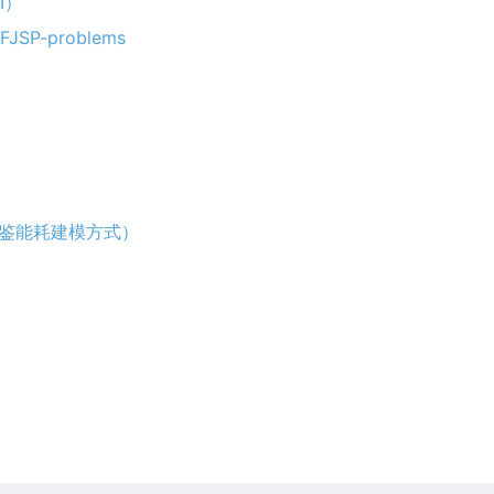
II）
OFJSP-problems
可借鉴能耗建模方式）