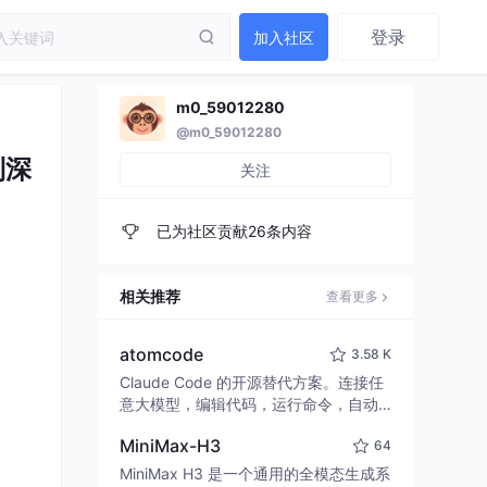
登录
加入社区
m0_59012280
@m0_59012280
到深
关注
已为社区贡献26条内容
相关推荐
查看更多
atomcode
3.58 K
Claude Code 的开源替代方案。连接任
意大模型，编辑代码，运行命令，自动
验证 — 全自动执行。用 Rust 构建，极
MiniMax-H3
64
致性能。 ｜ An open-source alternativ
e to Claude Code. Connect any LLM,
MiniMax H3 是一个通用的全模态生成系