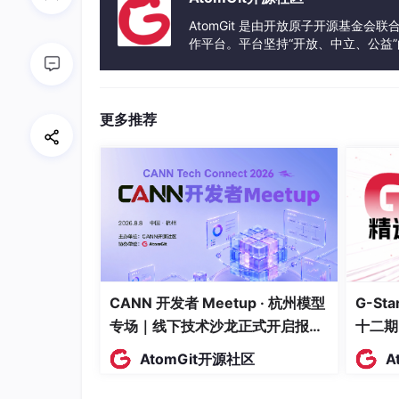
C
最大完工时间
C
ma
x
AtomGit 是由开放原子开源基金会
m
作平台。平台坚持“开放、中立、公益
E
a
能耗
E
发体验和算力服务整合在一起，为开
E
x
L
机器负载均衡
C
L
B
B
_
T
L
总拖期
{m
T
更多推荐
T
B
a
C
碳排放
x}
C
O
2
O
2
C
由于多目标之间存在冲突（如压缩
往往需
C
C
ma
x
组
帕累托最优解集（Pareto Front）
O
m
，而非单一
_
度强化学习方法（DRL）也开始向多目标场景
a
2
x
C
二、重点仓库逐一分析
CANN 开发者 Meetup · 杭州模型
G-S
_
专场｜线下技术沙龙正式开启报
十二期
{m
1. Enhanced_NSGA-II_EFJSP-TT
a
名！
AtomGit开源社区
A
x}
项目
详情