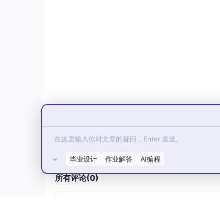
_
{m
NSGAII
.py        ← 标准 
NSGA
-II（基线）

a
VNS_NSGAII.py    ← 
NSGA
-II + 变邻域搜索（V
x}
EVNS_NSGAII.py   ← 增强版：MDR 初始化 + V
核心创新点：MDR（Mixed Dispatching Ru
策略，混合调度规则生成高质量初始种群，显著提升
例验证。
数据集：
Brandimarte 标准实例
环境依赖：
Python 3.x，Gurobi（精确模型
适合场景：
研究含运输约束的能效 FJSP，或学习
毕业设计
作业解答
AI编程
所有评论(0)
2. NSGA-II-FJSP
项目
详情