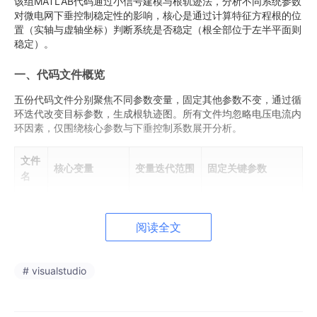
该组MATLAB代码通过小信号建模与根轨迹法，分析不同系统参数
对微电网下垂控制稳定性的影响，核心是通过计算特征方程根的位
置（实轴与虚轴坐标）判断系统是否稳定（根全部位于左半平面则
稳定）。
一、代码文件概览
五份代码文件分别聚焦不同参数变量，固定其他参数不变，通过循
环迭代改变目标参数，生成根轨迹图。所有文件均忽略电压电流内
环因素，仅围绕核心参数与下垂控制系数展开分析。
文件
核心变量
变量迭代范围
固定关键参数
名
RX_
电阻R与电抗X
R：0.05~2.
kp=0.001，kq=0.0
bh.
阅读全文
（X=6R）
5，步长0.05
01，wf=20
m
R_b
R：0.1~5，
X=2，kp=0.001，k
电阻R
# visualstudio
h.m
步长0.1
q=0.001，wf=20
R=0.5，kp=0.00
X_b
X：0.1~10，