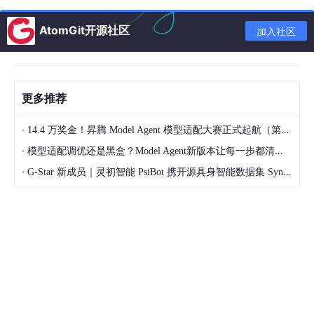
电抗X
1，kq=0.001，wf=
h.m
步长0.1
20
AtomGit开源社区
加入社区
kpk
下垂控制系数k
kp：0.001~
R=0.5，X=2，wf=2
q_b
p与kq（kq=k
0.1，步长0.0
0
h.m
p）
01
更多推荐
wf_
wf：10~100
R=0.5，X=2，kp=
bh.
角频率wf
0，步长1
0.001，kq=0.001
·
14.4 万奖金！昇腾 Model Agent 模型适配大赛正式起航（第二季）
m
·
模型适配调优还是黑盒？Model Agent新版本让每一步都清晰可见
二、核心计算逻辑
·
G-Star 新成员｜灵初智能 PsiBot 携开源具身智能数据集 SynData 入驻 AtomGit
所有文件遵循统一的计算流程，仅目标变量不同，具体步骤如下：
参数初始化
：设定固定参数（如Ee=214V、Ve=212
V、delta=0.0643rad）与目标变量的迭代范围、步
长。
传递系数计算
：根据R、X的当前值，通过公式计算k
pe、kpd、kqe、kqd四个传递系数，反映系统功率
与电压、相位的关联特性。