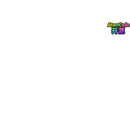
2、在错误日志、告警事件、仪表板、错误链路、RUM Error 等对
象详情页打开 Obsy AI 时，自动展示对应
快捷分析提示
，一键发
送即可分析当前数据。