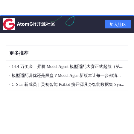
AtomGit开源社区
加入社区
更多推荐
·
14.4 万奖金！昇腾 Model Agent 模型适配大赛正式起航（第二季）
Obsy
AI
·
模型适配调优还是黑盒？Model Agent新版本让每一步都清晰可见
1、
Obsy AI
在平台全局调整为右侧抽屉式打开，支持自然语言问
·
G-Star 新成员｜灵初智能 PsiBot 携开源具身智能数据集 SynData 入驻 AtomGit
答、错误分析、AI 生成仪表板等。