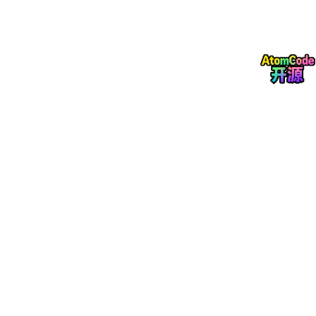
9%
废标条款的语义关联度
算
对商务条款、资质匹配进行 32
覆盖 32 类核心
规则引
类废标风险扫描
风险点
擎驱动
响应时效优于
动态更
模块化、可插拔设计，实时同步
行业 24 小时
新架构
最新招投标政策
三、 工程优化：超长文档的稳定性保障
对于动辄数千页（5000页+）的工程类标书，传统的串行生成模
式会导致严重的内存溢出和延迟。云境在工程层面实施了以下优
化：
异步任务调度与流式输出
：采用分布式任务队列（Asynchro
nous Task Scheduling），支持超长文档的分块生成。 用户
端感知的则是“流式输出”，可实时查看生成字数、进度与页
数。