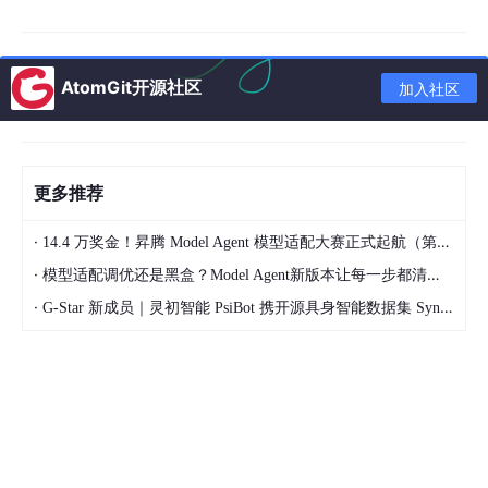
向量检索系统
：系统支持企业级私有知识库（历史标书、技
术白皮书）的向量化存储。在生成特定章节时，系统会进行
毫秒级检索，提取最相关的历史素材作为
c
ontext 注入模
型。
AtomGit开源社区
加入社区
动态 Prompt 与对齐算法
：通过
评分点对齐算法
，系统将招
标要求自动解构为写作大纲，驱动模型进行定向填充。
生成多样性控制
：利用
Top-p 采样与生成随机性控制技术
，
更多推荐
配合模型微调，确保生成的标书内容在专业性的基础上具有
极低的重复率（通常 < 3%）。
·
14.4 万奖金！昇腾 Model Agent 模型适配大赛正式起航（第二季）
·
模型适配调优还是黑盒？Model Agent新版本让每一步都清晰可见
3. 合规风控：基于知识图谱的实时校验
·
G-Star 新成员｜灵初智能 PsiBot 携开源具身智能数据集 SynData 入驻 AtomGit
废标防范是标书制作的生命线。云境构建了一套
法规与风险知识
图谱
。
技术手
实现逻辑
性能表现
段
语义相
识别准确率 ≥9
实时比对标书内容与法律法规、
似度计