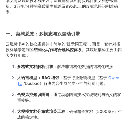
本文将从底层技术栈出发，深度解析其如何实现百页文档秒级解
析、3万字/分钟的高质量生成以及99%以上的废标风险识别准确
率。
一、 架构总览：多模态与双驱动引擎
云境标书AI的核心逻辑并非简单的“提示词工程”，而是一套针对招
投标场景定制的
结构化写作与合规风控体系
。其底层架构主要由四
大支柱组成：
多格式文档解析引擎
：解决非结构化数据的结构化转换。
大语言模型 + RAG 增强
：基于行业微调模型（基于
Qwen
/Doubao）解决内容生成的专业性与幻觉问题。
合规风控知识图谱
：通过动态图谱技术实现规则与语义的双
重校验。
大规模文档分布式渲染工程
：确保超长文档（5000页+）生
成的稳定性。