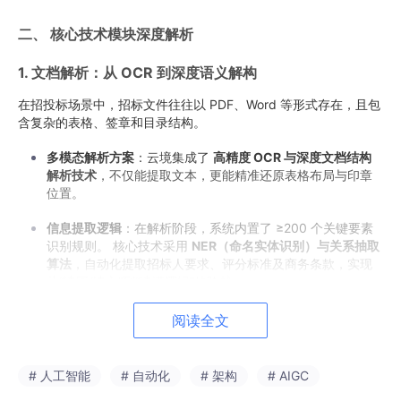
二、 核心技术模块深度解析
1. 文档解析：从 OCR 到深度语义解构
在招投标场景中，招标文件往往以 PDF、Word 等形式存在，且包
含复杂的表格、签章和目录结构。
多模态解析方案
：云境集成了
高精度 OCR 与深度文档结构
解析技术
，不仅能提取文本，更能精准还原表格布局与印章
位置。
信息提取逻辑
：在解析阶段，系统内置了 ≥200 个关键要素
识别规则。 核心技术采用
NER（命名实体识别）与关系抽取
算法
，自动化提取招标人要求、评分标准及商务条款，实现
从“读图/读文”到“读懂逻辑”的跨越。
阅读全文
2. 内容生成：RAG 增强与行业微调模型
为了解决通用大模型在专业领域常见的“幻觉”问题，云境采用了
R
# 人工智能
# 自动化
# 架构
# AIGC
AG（检索增强生成）
架构。