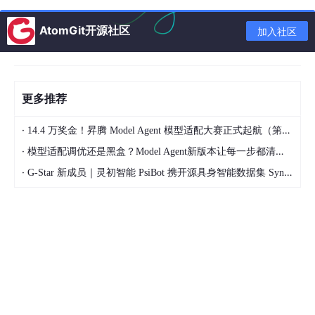
者能够快速获取异常时段的数据。生产工艺人员可以基于这些数据
进行分析，迅速定位问题并制定科学的生产改善计划。
AtomGit开源社区
加入社区
在一个整车装备大螺丝工位，我利用艾视维ROBOT的数据化功
能，对操作人员的紧固动作进行了详细分析。通过系统提供的数
据，我发现有些操作人员在紧固螺丝时存在扭矩不足的问题。基于
这些数据，我制定了一个针对性的培训计划，显著提高了操作人员
更多推荐
的技能水平，减少了质量问题的发生。
·
14.4 万奖金！昇腾 Model Agent 模型适配大赛正式起航（第二季）
全栈自研的多模态算法矩阵
·
模型适配调优还是黑盒？Model Agent新版本让每一步都清晰可见
艾视维ROBOT的技术底座是全栈自研的多模态算法，融合了目标
·
G-Star 新成员｜灵初智能 PsiBot 携开源具身智能数据集 SynData 入驻 AtomGit
检测与人体行为理解两大核心能力。通过计算机视觉对人员动作进
行识别，并与标准动作模型实时比对，确保每一个操作都符合SOP
规范。
在PCB板检测工位，我观察到系统对检测手势、点位顺序、停留时
间等进行了实时比对，发现漏检或顺序错误立即报警。正是这种全
栈自研的多模态算法，确保了每一个PCB板都按标准完成检测，提
高了产品的出厂质量。