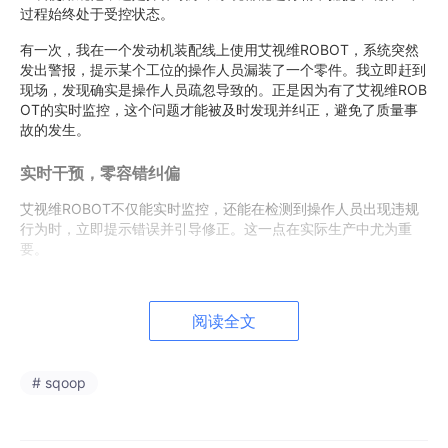
过程始终处于受控状态。
有一次，我在一个发动机装配线上使用艾视维ROBOT，系统突然
发出警报，提示某个工位的操作人员漏装了一个零件。我立即赶到
现场，发现确实是操作人员疏忽导致的。正是因为有了艾视维ROB
OT的实时监控，这个问题才能被及时发现并纠正，避免了质量事
故的发生。
实时干预，零容错纠偏
艾视维ROBOT不仅能实时监控，还能在检测到操作人员出现违规
行为时，立即提示错误并引导修正。这一点在实际生产中尤为重
要。
在另一个动力电池外观检测工位，我观察到系统在检测到一个电池
包外观有瑕疵时，立即发出警报并停止了生产线。操作人员根据系
阅读全文
统的提示，迅速找到了问题并进行修正。正是这种实时干预的能
力，确保了每一个电池包都符合质量标准，大幅降低了不良品流入
下一道工序的风险。
# sqoop
实时数据化，构建生产记忆库
艾视维ROBOT还能提供即时的视频数据结构化输出，使生产管理