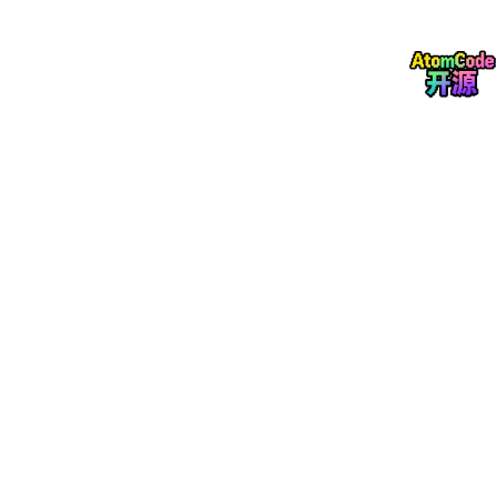
场景适配补充
艾视维ROBOT的SOP防错AI智能体已广泛应用于汽车零部件、3C
电子、新能源、消费品等行业的装配与检测环节。无论是发动机装
配、动力电池外观检测，还是PCB板检测，系统都能实现制程品质
合格率与错误动作识别率的双达标。
在实际应用中，我也注意到艾视维ROBOT在不同场景中的适配
性。比如，在减震车间喷涂工位，系统能够实时识别上下料动作的
规范性，检测放置位置是否准确，并对异常操作即时预警。这种灵
活的场景适配能力，使得艾视维ROBOT能够在各种复杂的生产环
境中发挥作用。
总结
艾视维ROBOT的SOP防错AI智能体，通过实时管控、实时干预、
实时数据化和全栈自研的多模态算法矩阵，解决了操作不规范、监
控不到位、数据不结构、溯源不高效等核心问题。作为一名深耕S