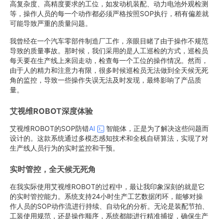
高复杂度、高精度要求的工位，如发动机装配、动力电池外观检测
等，操作人员的每一个动作都必须严格按照SOP执行，稍有偏差就
可能导致严重的质量问题。
我曾经在一个汽车零部件制造厂工作，亲眼目睹了由于操作不规范
导致的质量事故。那时候，我们采用的是人工巡检的方式，巡检员
每天要在生产线上来回走动，检查每一个工位的操作情况。然而，
由于人的精力和注意力有限，很多时候巡检员无法做到全天候无死
角的监控，导致一些操作失误无法及时发现，最终影响了产品质
量。
艾视维ROBOT深度体验
艾视维ROBOT的SOP防错
AI
智能体，正是为了解决这些问题而
设计的。这款系统通过多模态感知技术和全栈自研算法，实现了对
生产线人员行为的实时监控和干预。
实时管控，全天候无死角
在我实际使用艾视维ROBOT的过程中，最让我印象深刻的就是它
的实时管控能力。系统支持24小时生产工艺数据闭环，能够对操
作人员的SOP动作流进行持续、自动化的分析。无论是装配节拍、
工装使用规范，还是操作顺序，系统都能进行精准捕捉，确保生产