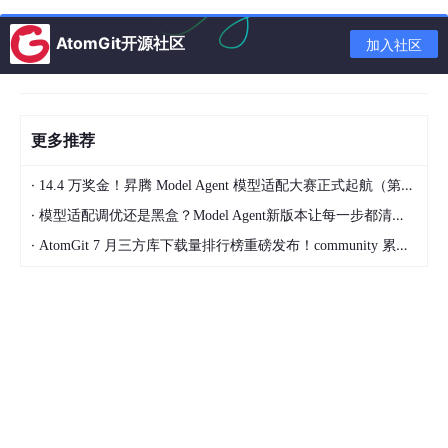
拓扑结构
网状型
多点互联
骨干网络
AtomGit开源社区
加入社区
2. OSI七层模型与TCP/IP四层模型
更多推荐
2.1 OSI七层模型详解
·
14.4 万奖金！昇腾 Model Agent 模型适配大赛正式起航（第二季）
OSI（Open Systems Inter
c
onnection）模型是国际标准化组
·
模型适配调优还是黑盒？Model Agent新版本让每一步都清晰可见
织（ISO）提出的网络通信标准框架，将网络通信分为7个层次。
·
AtomGit 7 月三方库下载量排行榜重磅发布！community 累计破百万断层领跑，Chromium 组件全面霸榜
plaintext
┌──────────────────────────────────────────────────
│                      OSI 七层模型                  
├────────┬─────────────────────────────────────────
│ 第
7
层  │ 应用层 (Application)                      
│        │ ★ 为应用程序提供网络服务                    
│        │   HTTP、FTP、SMTP、POP3、DNS              