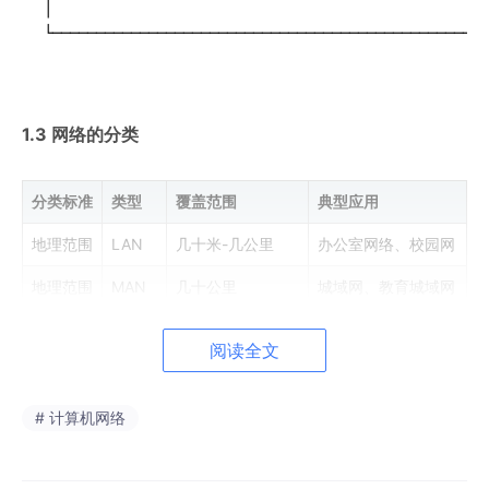
│                                                  
1.3 网络的分类
分类标准
类型
覆盖范围
典型应用
地理范围
LAN
几十米-几公里
办公室网络、校园网
地理范围
MAN
几十公里
城域网、教育城域网
地理范围
WAN
几百-几千公里
互联网、企业专网
阅读全文
拓扑结构
总线型
所有节点共享总线
早期以太网
拓扑结构
星型
中心节点辐射
现代以太网
# 计算机网络
拓扑结构
环型
闭合环路
令牌环网络