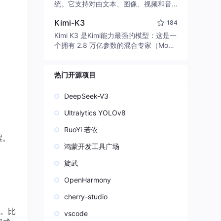
edit code, run commands, and verify
统。它支持对由文本、图像、视频和音
changes — autonomously. Built in Rus
频组成的多模态上下文进行统一理解，
t for speed. Get Started
Kimi-K3
184
并能生成分辨率高达 2K、时长可达 15
秒的带原生立体声音频的视频。得益于
Kimi K3 是Kimi能力最强的模型：这是一
面向任务泛化的系统设计，H3 在预训练
个拥有 2.8 万亿参数的混合专家（Mo
阶段就已具备广泛的多模态上下文理解
E）模型，具备原生视觉理解能力，并支
与生成能力，能够出色地执行复杂的多
持 100 万 token 的上下文窗口。
模态指令。
热门开源项目
DeepSeek-V3
Ultralytics YOLOv8
RuoYi 若依
程。
鸿蒙开发工具广场
旋武
OpenHarmony
cherry-studio
。比
vscode