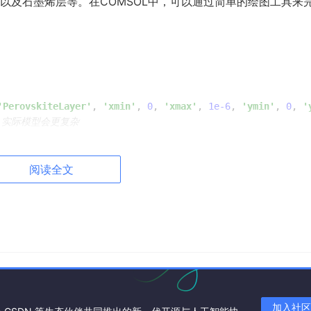
以及石墨烯层等。在COMSOL中，可以通过简单的绘图工具来
'PerovskiteLayer'
, 
'xmin'
, 
0
, 
'xmax'
, 
1e-6
, 
'ymin'
, 
0
, 
'
，实际模型会更复杂
阅读全文
个物理场，比如电磁波传播、半导体物理等。
要考虑材料的折射率等参数。COMSOL提供了丰富的光学材料
=
model
.ElectromagneticWaves; emw.PropagationDomain =
加入社区