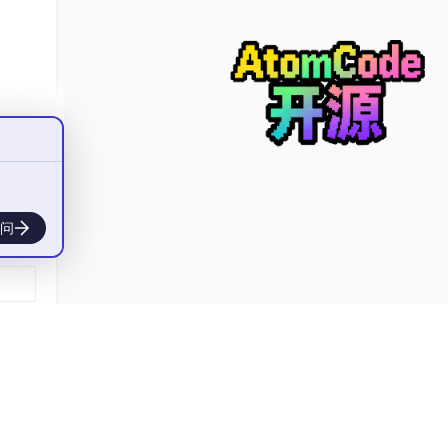
理
大家
问