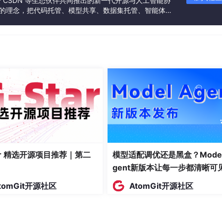
联合 CSDN 等生态伙伴共同推出的新一代开源与人工智能协
domain'
; emw.Frequency =
500e12
;
// 假设光频率为500THz
”的理念，把代码托管、模型共享、数据集托管、智能体开
播域、模式选择和频率等
发者提供从开发、训练到部署的一站式体验。
子的产生、复合和传输等过程。这涉及到一些复杂的物理方程。
el.Semiconductor; sem.
Domain
= {
'PerovskiteLayer'
}; se
nd Auger'
; sem.Mobility =
'Constant'
; sem.ElectronMobility
/ 这里设置了半导体物理在钙钛矿层的相关参数，如产生复合机制
tar 精选开源项目推荐｜第二
模型适配调优还是黑盒？Model
gent新版本让每一步都清晰可
界处，光的反射、透射情况，以及载流子的注入和提取等。
tomGit开源社区
AtomGit开源社区