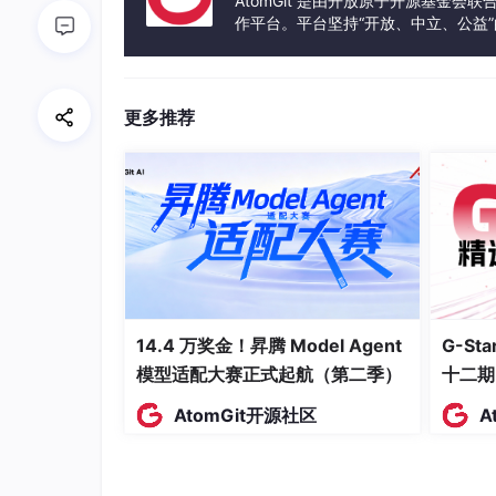
AtomGit 是由开放原子开源基金会
l'
}; emw.ModeSelection =
'Frequency 
作平台。平台坚持“开放、中立、公益
里设置了电磁波传播的基本属性，包括传
发体验和算力服务整合在一起，为开
半导体物理
更多推荐
对于钙钛矿层等半导体材料，要设置载流
// 半导体物理场设置示例代码
sem = mod
nerationRecombination =
'Radiative a
1
;
// 假设电子迁移率为0.1 m^2/(V*s)
/
移率等
边界条件
14.4 万奖金！昇腾 Model Agent
G-S
模型适配大赛正式起航（第二季）
十二期
合理设置边界条件也很重要。比如，在电池的边
AtomGit开源社区
A
// 边界条件设置示例代码
boundary