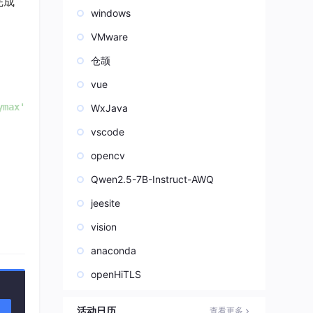
完成
windows
VMware
仓颉
vue
ymax'
, 
500e-9
WxJava
vscode
opencv
Qwen2.5-7B-Instruct-AWQ
jeesite
vision
库，
anaconda
openHiTLS
 {
'al
活动日历
查看更多