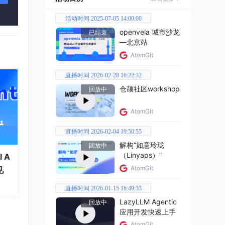
// 这
活动时间 2025-07-05 14:00:00
openvela 城市沙龙
已结束
—北京站
AtomGit
直播时间 2026-02-28 16:22:32
m.Ge
仓颉社区workshop
回放中
 =
0.
、迁
AtomGit
直播时间 2026-02-04 19:50:55
解构“如意玲珑
回放中
（Linyaps）”
 A
AtomGit
见
直播时间 2026-01-15 16:49:33
LazyLLM Agentic
回放中
应用开发快速上手
AtomGit