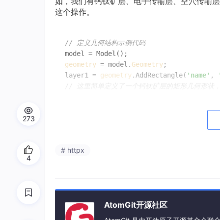
如，我们有钙钛矿层、电子传输层、空穴传输层
这个操作。
// 定义几何结构示例代码
geometry
 = model.
Geometry
;

layer1 = 
geometry
.AddRectangle(
'name'
, 
// 这里简单定义了一个钙钛矿层的矩形几何形状
273
物理场设置
接下来就是关键的物理场设置啦。这里涉及到多
# httpx
4
电磁波传播
我们要设置光在各个层中的传播特性。这需
我们可以从中选择合适的材料参数。
AtomGit开源社区
// 电磁波传播物理场设置示例代码
emw 