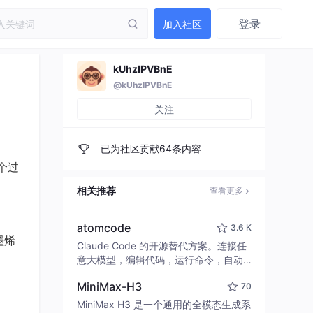
登录
加入社区
kUhzIPVBnE
@kUhzIPVBnE
关注
已为社区贡献64条内容
个过
相关推荐
查看更多
atomcode
3.6 K
墨烯
Claude Code 的开源替代方案。连接任
意大模型，编辑代码，运行命令，自动
验证 — 全自动执行。用 Rust 构建，极
MiniMax-H3
70
致性能。 ｜ An open-source alternativ
e to Claude Code. Connect any LLM,
MiniMax H3 是一个通用的全模态生成系