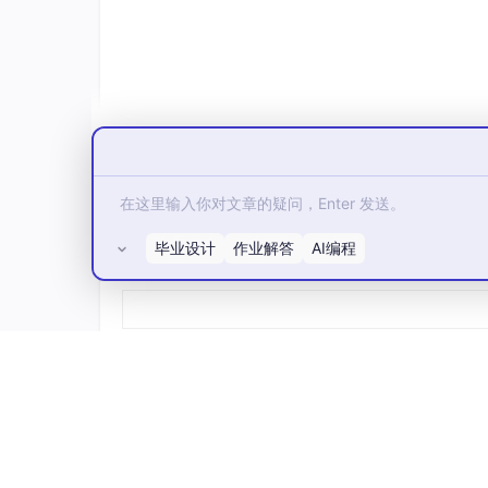
parallel
=
 model.ParallelComputing
;
parallel.UseParallel 
=
 true
;
parallel.NumberOfCores 
=
4
; // 假设使
四、总结
通过这次对COMSOL石墨烯/钙钛矿太阳能
解。虽然过程中遇到了不少困难，但通过不断探
毕业设计
作业解答
AI编程
有所帮助，如果有对这个模型感兴趣的小伙伴，
所有评论(0)
COMSOL石墨烯/钙钛矿太阳能电池仿真模型