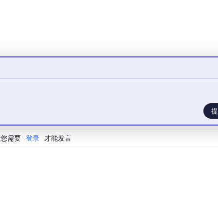
用4个核心进行并行计算
电池光电耦合模型的复现，我对太阳能电池的工作原理有了更深入的
索和解决问题，最终得到了比较满意的结果。希望我的分享能对
提
欢迎一起交流探讨呀！
。 光电耦合模型，文章复现。
您需要
登录
才能发言