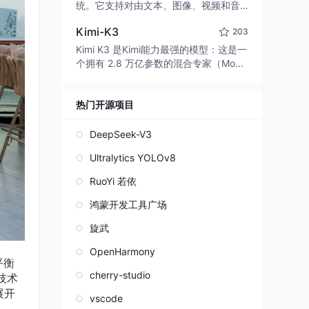
edit code, run commands, and verify
统。它支持对由文本、图像、视频和音
changes — autonomously. Built in Rus
频组成的多模态上下文进行统一理解，
t for speed. Get Started
Kimi-K3
203
并能生成分辨率高达 2K、时长可达 15
秒的带原生立体声音频的视频。得益于
Kimi K3 是Kimi能力最强的模型：这是一
面向任务泛化的系统设计，H3 在预训练
个拥有 2.8 万亿参数的混合专家（Mo
阶段就已具备广泛的多模态上下文理解
E）模型，具备原生视觉理解能力，并支
与生成能力，能够出色地执行复杂的多
持 100 万 token 的上下文窗口。
模态指令。
热门开源项目
DeepSeek-V3
Ultralytics YOLOv8
RuoYi 若依
鸿蒙开发工具广场
旋武
OpenHarmony
平衡
cherry-studio
技术
展开
vscode