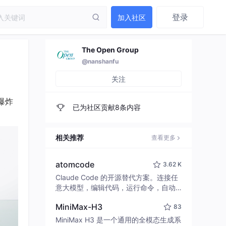
登录
加入社区
The Open Group
@nanshanfu
关注
爆炸
已为社区贡献8条内容
相关推荐
查看更多
atomcode
3.62 K
Claude Code 的开源替代方案。连接任
意大模型，编辑代码，运行命令，自动
验证 — 全自动执行。用 Rust 构建，极
MiniMax-H3
83
致性能。 ｜ An open-source alternativ
e to Claude Code. Connect any LLM,
MiniMax H3 是一个通用的全模态生成系