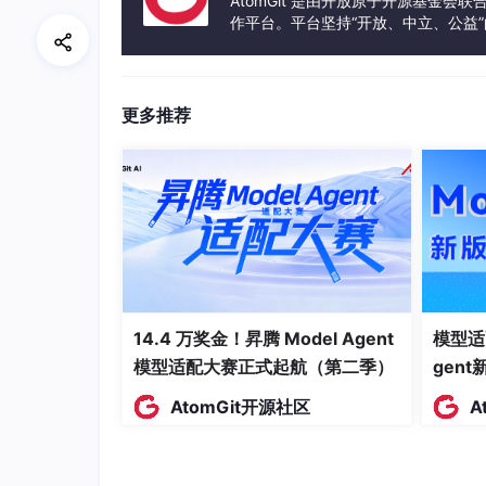
AtomGit 是由开放原子开源基金会
作平台。平台坚持“开放、中立、公益
发体验和算力服务整合在一起，为开
更多推荐
14.4 万奖金！昇腾 Model Agent
模型适
模型适配大赛正式起航（第二季）
gen
AtomGit开源社区
A
姚凯
乘云管理咨询IT 高级工程师