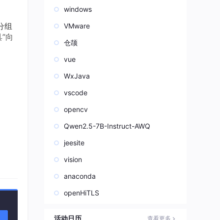
windows
分组
VMware
”向
仓颉
vue
WxJava
vscode
opencv
Qwen2.5-7B-Instruct-AWQ
jeesite
vision
anaconda
openHiTLS
活动日历
查看更多