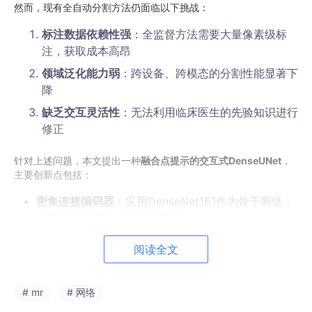
然而，现有全自动分割方法仍面临以下挑战：
标注数据依赖性强
：全监督方法需要大量像素级标
注，获取成本高昂
领域泛化能力弱
：跨设备、跨模态的分割性能显著下
降
缺乏交互灵活性
：无法利用临床医生的先验知识进行
修正
针对上述问题，本文提出一种
融合点提示的交互式DenseUNet
，
主要创新点包括：
密集连接编码器
：采用DenseNet161作为骨干网络，
实现特征的高效复用与梯度流动
点提示嵌入机制
：将用户点击的前景/背景点编码为独
阅读全文
立通道，与RGB图像联合输入
多层次解码融合
：设计四层上采样模块，逐级融合编
# mr
# 网络
码器各阶段的语义信息