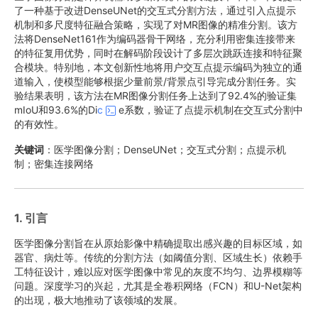
了一种基于改进DenseUNet的交互式分割方法，通过引入点提示
机制和多尺度特征融合策略，实现了对MR图像的精准分割。该方
法将DenseNet161作为编码器骨干网络，充分利用密集连接带来
的特征复用优势，同时在解码阶段设计了多层次跳跃连接和特征聚
合模块。特别地，本文创新性地将用户交互点提示编码为独立的通
道输入，使模型能够根据少量前景/背景点引导完成分割任务。实
验结果表明，该方法在MR图像分割任务上达到了92.4%的验证集
mIoU和93.6%的Di
c
e系数，验证了点提示机制在交互式分割中
的有效性。
关键词
：医学图像分割；DenseUNet；交互式分割；点提示机
制；密集连接网络
1. 引言
医学图像分割旨在从原始影像中精确提取出感兴趣的目标区域，如
器官、病灶等。传统的分割方法（如阈值分割、区域生长）依赖手
工特征设计，难以应对医学图像中常见的灰度不均匀、边界模糊等
问题。深度学习的兴起，尤其是全卷积网络（FCN）和U-Net架构
的出现，极大地推动了该领域的发展。