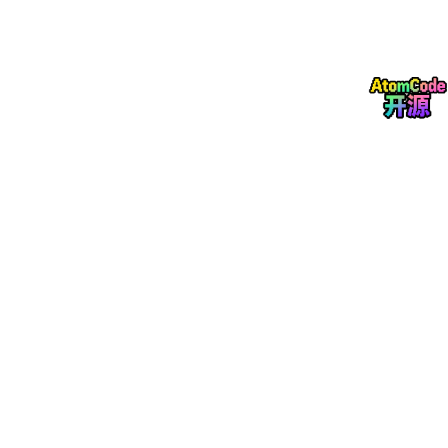
2. 网络架构设计
2.1 DenseUNet整体结构
本文提出的DenseUNet以DenseNet161为编码器，在其基础上扩
展了对称的解码路径。编码器包含4个密集块（DenseBlock）和3
个过渡层（Transition Layer），每个密集块内部采用增长率48的
密集连接策略。
输入(4通道) → Conv1 → MaxPool → DenseBlock1 → Transit
→ DenseBlock2 → Transition2 → DenseBlock3 → Transit
其中，4通道输入分别为RGB三通道和点提示通道，输出为前景/背