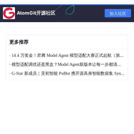
AtomGit开源社区
加入社区
更多推荐
·
14.4 万奖金！昇腾 Model Agent 模型适配大赛正式起航（第二季）
·
模型适配调优还是黑盒？Model Agent新版本让每一步都清晰可见
·
G-Star 新成员｜灵初智能 PsiBot 携开源具身智能数据集 SynData 入驻 AtomGit
需要动画文件原模型和角色化模型一致，不一
致的话需要进行retarget。可以拖动timeline检
查模型是否被动画文件驱动