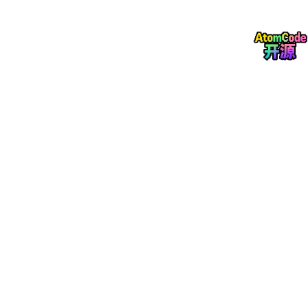
创建control rig
Character Controls -> Create Control Rig -
> 选择FK/IK