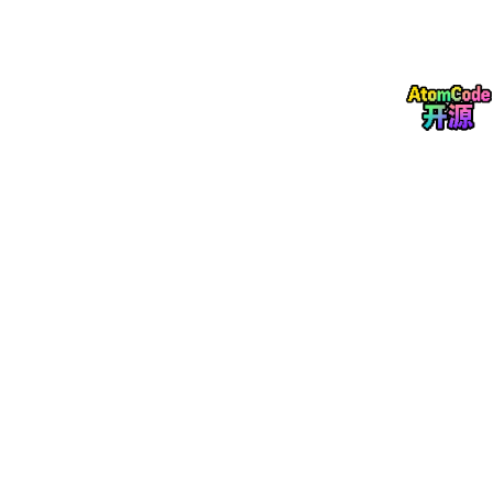
登录，需在账户设置中开启SMTP服务并生成
授权码
。请勿
将授权码硬编码在代码中，应使用环境变量或密钥管理服
务。
1.1.3 发送带附件的邮件
实际业务中，RPA常需要发送报表、日志或处理结果作为附件。此
时需要使用
MIMEMultipart
构建复合邮件。
import
from
 email.mime.multipart 
import
from
 email.mime.text 
import
from
 email.mime.base 
import
from
 email 
import
import
 os

def
send_email_with_attachment
(
sender, password, re
"""发送带附件的邮件"""
# 创建复合邮件对象