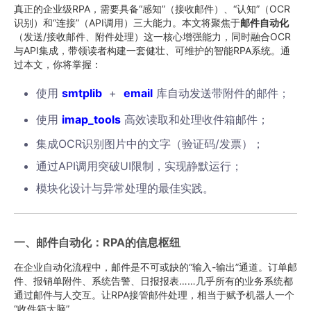
真正的企业级RPA，需要具备“感知”（接收邮件）、“认知”（OCR
识别）和“连接”（API调用）三大能力。本文将聚焦于
邮件自动化
（发送/接收邮件、附件处理）这一核心增强能力，同时融合OCR
与API集成，带领读者构建一套健壮、可维护的智能RPA系统。通
过本文，你将掌握：
使用
smtplib
+
email
库自动发送带附件的邮件；
使用
imap_tools
高效读取和处理收件箱邮件；
集成OCR识别图片中的文字（验证码/发票）；
通过API调用突破UI限制，实现静默运行；
模块化设计与异常处理的最佳实践。
一、邮件自动化：RPA的信息枢纽
在企业自动化流程中，邮件是不可或缺的“输入-输出”通道。订单邮
件、报销单附件、系统告警、日报报表……几乎所有的业务系统都
通过邮件与人交互。让RPA接管邮件处理，相当于赋予机器人一个
“收件箱大脑”。