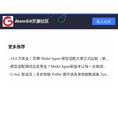
smtp_server = 
"smtp.qq.com"
smtp_port = 
465
# SSL端口
sender = 
"your_email@qq.com"
password = 
"your_authorization_code"
# 授权码，不是
AtomGit开源社区
加入社区
receiver = 
"target@example.com"
# 构建邮件内容
msg = MIMEText(
"这是一封由RPA自动发送的测试邮件。"
, 
"p
更多推荐
msg[
"From"
] = Header(
"RPA机器人"
, 
"utf-8"
)

msg[
"To"
] = Header(
"收件人"
, 
"utf-8"
)

·
14.4 万奖金！昇腾 Model Agent 模型适配大赛正式起航（第二季）
msg[
"Subject"
] = Header(
"RPA自动化邮件"
, 
"utf-8"
)

·
模型适配调优还是黑盒？Model Agent新版本让每一步都清晰可见
# 发送
·
G-Star 新成员｜灵初智能 PsiBot 携开源具身智能数据集 SynData 入驻 AtomGit
with
 smtplib.SMTP_SSL(smtp_server, smtp_port) 
as
 se
    server.login(sender, password)

print
(
"邮件发送成功"
安全提示
：主流邮箱（QQ、163、Gmail）已禁用明文密码