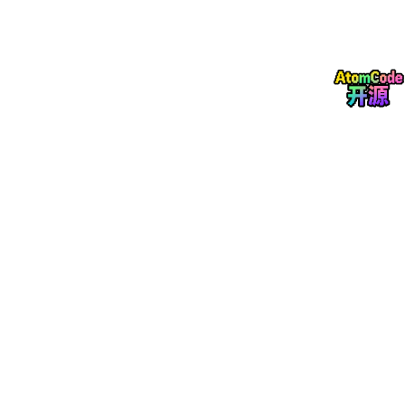
pnpm
 openclaw plugins install 
@tencent
-weixin/open
第三坑：ClawHub 被限流（429 Rate Limit）
用正确的命令执行后，又遇到了新的问题：
Resolving clawhub:@tencent-weixin/openclaw-weixin…

ClawHub /api/v1/packages/%40tencent-weixin%2Fopencl
Assertion failed: !(handle
's flags & UV_HANDLE_CLOS
ClawHub（OpenClaw 的插件注册表）服务端限流了。国内网络
访问海外服务器本身就不太稳定，加上可能有人频繁请求，直接 4
29。
解决办法：切换到国内 npm 镜像
npm config set registry https:
//registry.npmmirror.