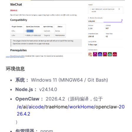
环境信息
系统：
Windows 11 (MINGW64 / Git Bash)
Node.js：
v24.14.0
OpenClaw：
2026.4.2（源码编译，位于
/e/
ai
/aicode/
traeHome
/workHome/
openclaw-
20
26.4
.
2
）
包管理器：
pnpm