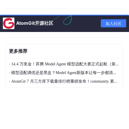
export
PATH
=
"/e/ai/aicode/traeHome/workHome/opencla
AtomGit开源社区
加入社区
但 CLI 安装脚本查找的是全局安装的
openclaw
命令，源码版
本并不在系统 PATH 上。
更多推荐
第二坑：正确的前缀是
pnpm openclaw
既然是源码编译，需要通过 pnpm 来运行 openclaw 命令。一开
·
14.4 万奖金！昇腾 Model Agent 模型适配大赛正式起航（第二季）
始试了
pnpm claw
，不行：
·
模型适配调优还是黑盒？Model Agent新版本让每一步都清晰可见
·
AtomGit 7 月三方库下载量排行榜重磅发布！community 累计破百万断层领跑，Chromium 组件全面霸榜
pnpm claw plugins install 
@tencent
# 
'claw'
 不是内部或外部命令
pnpm 提示了正确的方式：