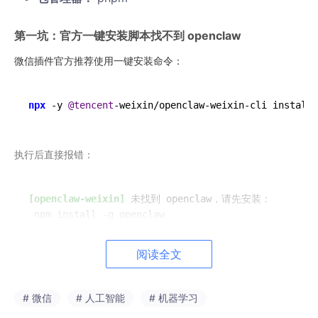
第一坑：官方一键安装脚本找不到 openclaw
微信插件官方推荐使用一键安装命令：
npx
 -y 
@tencent
-weixin/openclaw-weixin-cli install
执行后直接报错：
[openclaw-weixin]
 未找到 openclaw，请先安装：

 npm install -g openclaw
阅读全文
原因：
我是源码编译运行的 OpenClaw，并没有通过
npm
install
-g openclaw
全局安装。虽然手动添加了 node 路
# 微信
# 人工智能
# 机器学习
径到
PATH
：