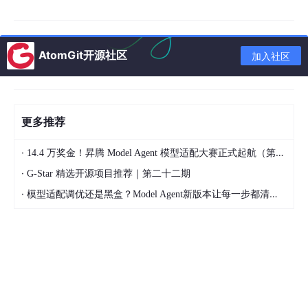
Sigma-Delta ADC Matlab Model 包含实例和说明，多种MATLAB
代码和simulink模型都整合在里面了。 包含一个3rd 3bit-9level 1
0MHz 400MSPS CTSD Modulator Matlab Simulink Model 模拟i
AtomGit开源社区
加入社区
c设计，adc建模 ADC的动态fft，静态特性inl、dnl仿真 教程，动
态静态参数分析。 东西很多，就不一一介绍了。 打开有惊喜 Cont
inuous-Time Sigma-Delta ADC Matlab Model，有的地方也不是
特别严谨，不过可以方便入门学习。 这是一个3rd 3bit-9level 10
MHz 400MSPS CTSD Modulator Matlab Simulink Model，包
更多推荐
含： 1. CTSDM_3rd3b20osr400M.mdl 2. CTSDM_3rd3b20osr4
00M_GoRun.m 3. CTSDM_3rd3b20osr400M_GoFFT.m 4. SDM
·
_Dynamic_GoTest.m 5. CTSDM_3rd3b20osr400M_Calculate.xl
14.4 万奖金！昇腾 Model Agent 模型适配大赛正式起航（第二季）
sx 6. 参考文献 (注： 其中一篇参考论文的电路连接图画的不太正
·
G-Star 精选开源项目推荐｜第二十二期
确，xlsx里更新了下) (注：这个是计算好的调制器系数后，用这个
·
model来进行时域仿真验证的，所以调制器系数大家可以自行求
模型适配调优还是黑盒？Model Agent新版本让每一步都清晰可见
解。 )。 所有的参数都直接在.m程序中进行修改，具体参见程序内
详，操作步骤如下