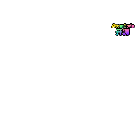
All
Type
ADC_Model
- 全类型 ADC 模型
提供统一的示例选择界面
支持多种 ADC 架构的对比分析
包含参数配置和性能评估工具
Analog
Block
Matlab_Model
- 模拟模块 MATLAB 模型
完整的模拟信号处理链建模