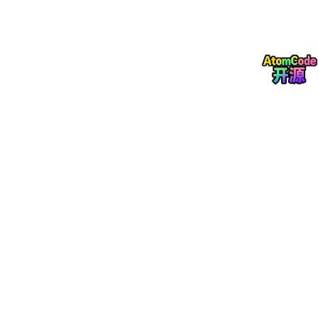
轻量
强烈推荐（轻量、
ico
只包含 Conda 本体 + 基础
化发
稳定、可按需安装
nd
依赖，体积小，灵活度高
行版
包）
a
Co
负责环境管理、包管理，
核心
必须掌握（所有操
nd
是 Anaconda/Miniconda
工具
作都依赖它）
a
的核心
2. 为什么 AI 开发必须用虚拟环境？
深度学习框架的版本迭代极快，不同项目的依赖差异巨大，一个环
境跑多个项目，必然会出现冲突。
举个例子：
PyTorch 2.0 与 PyTorch 1.13 底层依赖差异巨大，无法共存
于同一环境
大模型微调项目需要
transformers
、
accelerate
等包，
版本要求严格