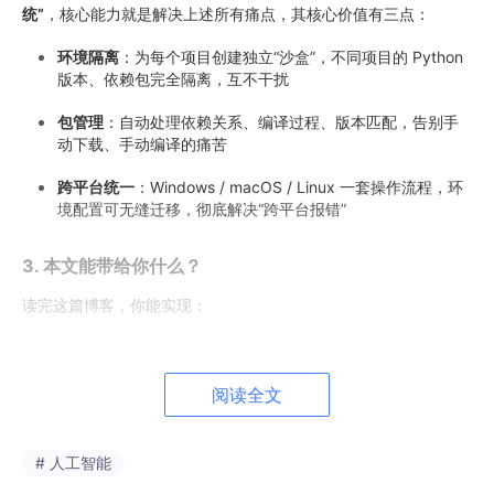
统”
，核心能力就是解决上述所有痛点，其核心价值有三点：
环境隔离
：为每个项目创建独立“沙盒”，不同项目的 Python
版本、依赖包完全隔离，互不干扰
包管理
：自动处理依赖关系、编译过程、版本匹配，告别手
动下载、手动编译的痛苦
跨平台统一
：Windows / macOS / Linux 一套操作流程，环
境配置可无缝迁移，彻底解决“跨平台报错”
3. 本文能带给你什么？
读完这篇博客，你能实现：
✅ 从零搭建稳定、可复用的 AI 开发流
✅ 永远不再被“环境问题”卡住进度
阅读全文
✅ 一个流程搞定所有 AI 项目（CV、NLP、
大模型
微调/
推理）
# 人工智能