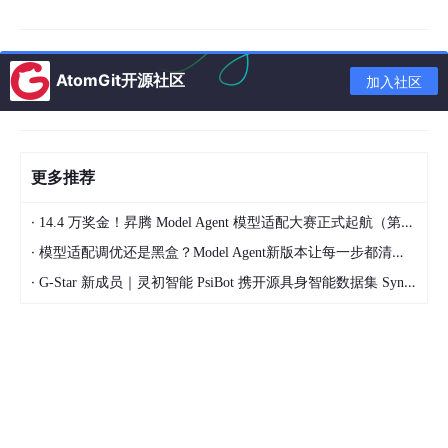
✅ 新手也能 10 分钟配置好深度学习（GPU）环境
AtomGit开源社区
二、Anaconda 基础认知：不止是安装器，是 AI 工作流
加入社区
底座
很多新手会混淆 Conda、Anaconda、Miniconda，其实三者分工
明确，搞懂它们的区别，能让你更高效地使用 Anaconda。
更多推荐
1. Conda、Anaconda、Miniconda 的区别
·
14.4 万奖金！昇腾 Model Agent 模型适配大赛正式起航（第二季）
·
模型适配调优还是黑盒？Model Agent新版本让每一步都清晰可见
工
核心
特点
AI 开发推荐
具
定位
·
G-Star 新成员｜灵初智能 PsiBot 携开源具身智能数据集 SynData 入驻 AtomGit
An
完整
aco
自带 1500+ 常用包，体积
不推荐（冗余，占
版发
nd
大，开箱即用
用空间）
行版
a
Min