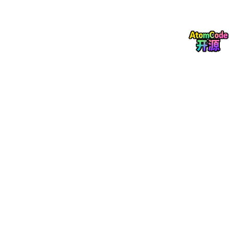
Carsim自带的转向系统给我们提供了很好的基础。我们可以查出
小齿轮和转向角之间的关系，然后利用查表法反推目标转角。具体
怎么操作呢？比如说，我们建立一个表格，表格里记录着不同小齿
轮参数对应的转向角，当获取到当前小齿轮的某个参数时，就可以
通过查表快速得到目标转角。
线控转向系统Carsim和Simulink联合仿真模型，带Carsim数据
库，C级车。 【正向建模，利用三环PID控制算法控制无刷直流电
机获得前轮转角】 主要根据Carsim自带的转向系统，查出小齿轮
和转向角之间的关系，利用查表法反推目标转角，而后通过无刷直
流电机模型跟踪目标转角。 图示为: 角阶跃工况下，仿真模型前轮
转角、横摆角速度、侧向加速度、轨迹图。 最后一张图是 双移线