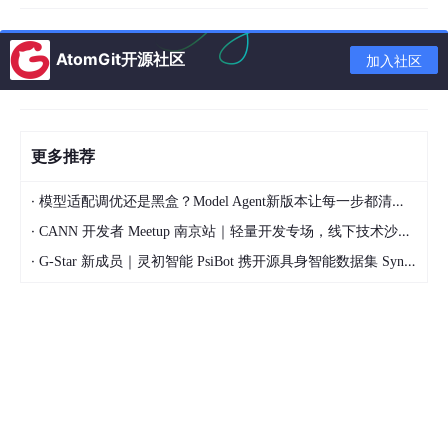
current_angle
 = 
0
target_angle
 = 
10
AtomGit开源社区
加入社区
while
 True:

error
 = target_angle - current_angle

integral
 = integral + error

derivative
 = error - previous_error

更多推荐
control_signal
 = Kp * error + Ki * integral + K
# 通过控制信号去调节无刷直流电机
·
模型适配调优还是黑盒？Model Agent新版本让每一步都清晰可见
# 这里省略电机控制实际代码
·
previous_error
 = error

CANN 开发者 Meetup 南京站｜轻量开发专场，线下技术沙龙正式开启报名
# 更新当前测量的前轮转角
·
G-Star 新成员｜灵初智能 PsiBot 携开源具身智能数据集 SynData 入驻 AtomGit
current_angle
 = get_current_angle() 
在这段代码里，
Kp
、
Ki
、
Kd
分别是比例、积分、微分系数，
通过不断计算误差
error
，并结合之前的误差情况，得出控制信号
control_signal
，去调节无刷直流电机，进而调整前轮转角。
二、利用Carsim自带转向系统及查表法