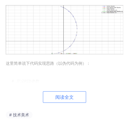
这里简单说下代码实现思路（以伪代码为例）：
# 定义PID参数
Kp
 = 
0
.
5
Ki
 = 
0
.
1
阅读全文
Kd
 = 
0
.
2
previous_error
 = 
0
integral
 = 
0
# 技术美术
# 假设当前测量的前轮转角和目标转角