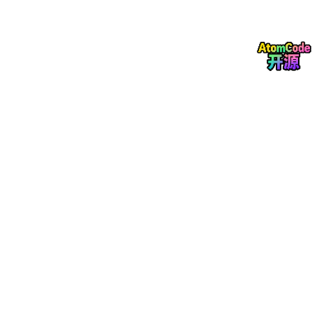
实操效果长什么样？
项目 README 里给出了两个真实示例对话，感受一下：
场景一：Code Review
用户 ❯ 帮我看一下这个接口设计

同事.skill ❯ 等等，这个接口的 impact 是什么？背景没说清楚
           （看完后）N+
1
 查询，改掉。返回结构用统一的

           {
code
, message, 
data
场景二：背锅现场
用户 ❯ 这个 bug 是你引入的吧
