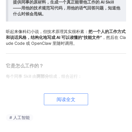
提供同事的原材料，生成一个真正能替他工作的 AI Skill
——用他的技术规范写代码，用他的语气回答问题，知道他
什么时候会甩锅。
听起来像科幻小说，但技术原理其实很朴素：
把一个人的工作方式
和说话风格，结构化地写成 AI 可以读懂的"技能文件"
，然后在 Cla
ude Code 或 OpenClaw 里随时调用。
它是怎么工作的？
每个同事 Skill 由
两部分
组成，组合运行：
Part A：Work Skill（工作能力层）
阅读全文
提取这个人真实的工作方法：
负责的业务模块、技术栈
# 人工智能
Code Review 的关注点（他会揪哪类问题？）
写代码的规范和偏好