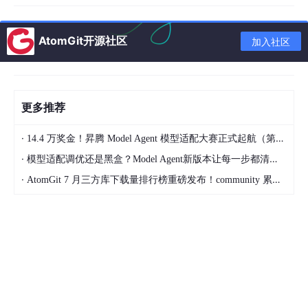
做决策时的判断框架
AtomGit开源社区
加入社区
Part B：Persona（人物性格层）
还原这个人真实的行为模式，支持的性格标签包括：
更多推荐
负责任 / 甩锅型 / 完美主义 / 差不多就行 / 拖延症 / PUA 型
/ 办公室政治 / 向上管理高手 / 阴阳怪气 / 反复横跳 / 已读
·
14.4 万奖金！昇腾 Model Agent 模型适配大赛正式起航（第二季）
不回……
·
模型适配调优还是黑盒？Model Agent新版本让每一步都清晰可见
·
AtomGit 7 月三方库下载量排行榜重磅发布！community 累计破百万断层领跑，Chromium 组件全面霸榜
企业文化标签也有：字节风 / 阿里风 / 腾讯风 / 华为风 / 第一性原
理 / OKR 狂热 / 大厂流水线 / 创业模式……
两层组合后的执行逻辑是：
收到任务 → Persona 先判断：这个人会用什么态度
接这个活？
Work Skill 执行：用他的技术能力完成任务
输出时始终保持他的表达风格