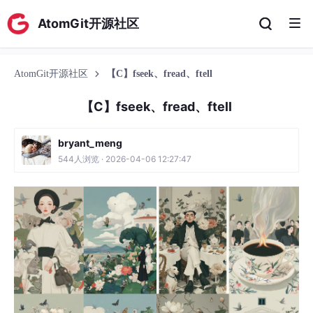
AtomGit开源社区
AtomGit开源社区
【C】fseek、fread、ftell
【C】fseek、fread、ftell
bryant_meng
544人浏览 · 2026-04-06 12:27:47