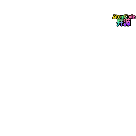
就像：直接翻到第 200 页，而不是一页一页翻
函数原型
int
fseek
(FILE *stream, 
long
 offset, 
int
 whence)
功能
：移动文件指针到指定位置。
参数
：
stream
：文件指针（通过
fopen
打开）。
offset
：偏移量（字节单位，可为正/负）。
whence
：基准位置（从哪里开始），可选：
SEEK_SET
：文件开头。
SEEK_CUR
：当前位置。