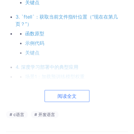
关键点
3. `ftell`：获取当前文件指针位置（“现在在第几
页？”）
函数原型
示例代码
关键点
4. 深度学习部署中的典型应用
场景1：加载预训练模型权重
场景2：跳过文件头读取特定数据
场景3：大文件分块读取
阅读全文
🚀 核心流程图（嵌入式加载模型）
# c语言
# 开发语言
🚀 为什么嵌入式必须这样做？
📦 模型文件结构图（带 offset）