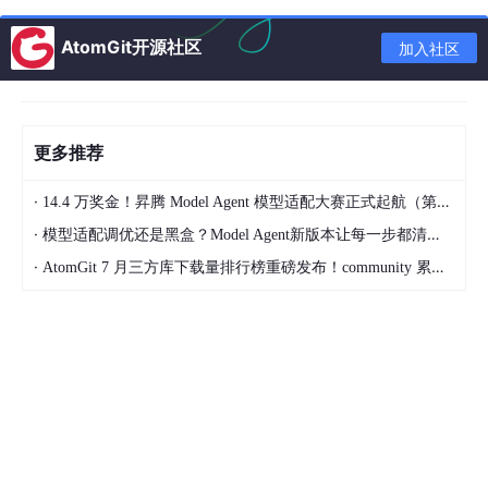
🔥完整代码
AtomGit开源社区
加入社区
5. 常见问题与调试
问题1：`fread` 读取数量不匹配
问题2：`fseek` 后读取错误
更多推荐
问题3：`ftell` 返回 `-1`
问题4：大文件处理
·
14.4 万奖金！昇腾 Model Agent 模型适配大赛正式起航（第二季）
·
模型适配调优还是黑盒？Model Agent新版本让每一步都清晰可见
6. 总结
·
AtomGit 7 月三方库下载量排行榜重磅发布！community 累计破百万断层领跑，Chromium 组件全面霸榜
在C语言中，
fseek
和
fread
是标准I/O库（
<stdio.h>
）中
用于文件操作的核心函数，而
ftell
（而非
ftail
）是另一个常用
函数，用于获取当前文件指针的位置。以下是它们的详细说明、用
法示例及在深度学习部署中的潜在应用场景。
1.
fseek
：文件指针定位（“翻到某一页”）