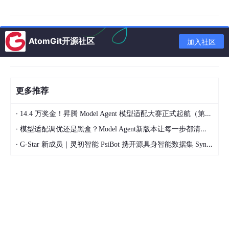
FOC
IDQCal.c、FOC
IDQC
PA（最大转矩电流比）查
数
al.h
表、电感参数查表、目标电
计
流计算
算
AtomGit开源社区
模
加入社区
块
主
控
控制流程调度、参数初始化
更多推荐
制
（PI/SVPWM/弱磁）、控
流
FOC
Main.c、FOC
Main.h
制逻辑执行、PWM占空比
·
14.4 万奖金！昇腾 Model Agent 模型适配大赛正式起航（第二季）
程
输出
模
·
模型适配调优还是黑盒？Model Agent新版本让每一步都清晰可见
块
·
G-Star 新成员｜灵初智能 PsiBot 携开源具身智能数据集 SynData 入驻 AtomGit
电
机
参
电机本体参数定义（电感、
数
FOC
MotorParaCal.h、FO
电阻、极对数等）、正余弦
与
C
Tool.c、FOC_Tool.h
查表、数据类型定义、通用
工
工具函数
具