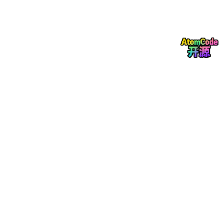
模
块
输
入
输
FOC
ParameterInput.c、F
传感器信号采集（电流、电
出
OC
ParameterInput.h、F
压、角度）、数据滤波与转
处
OC
ParameterOutput.c、
换、功率/扭矩/磁链估算、
理
FOC
ParameterOutput.h
输出信号处理
模
块
三、核心功能解析
（一）接口配置与编译适配
S-Function接口管理
- 核心文件
PMSMFOCSFunction.
c
负责与MATLA
B/Simulink模型的接口映射，定义6路输入信号（三
相电流AD值、电角度、母线电压、扭矩指令等）和1