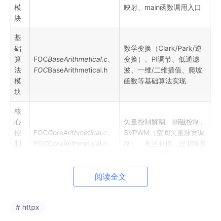
模
映射、main函数调用入口
块
基
础
数学变换（Clark/Park/逆
算
FOC
BaseArithmetical.c、
变换）、PI调节、低通滤
法
FOC
BaseArithmetical.h
波、一维/二维插值、爬坡
模
函数等基础算法实现
块
核
心
矢量控制解耦、弱磁控制、
控
FOC
CoreArithmetical.c、
SVPWM（空间矢量脉宽调
制
FOC
CoreArithmetical.h
制）、死区补偿、过调制算
模
法等核心控制逻辑
块
阅读全文
电
流
与
# httpx
DQ轴电流采集与滤波、MT
参