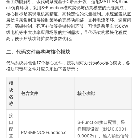
全面功能解析。该代码系统基于C语言开发，适配MATLAB/Simuli
nk仿真环境，采用S-Function模式实现与仿真模型的无缝集成，
核心目标是实现电机高精度、高稳定性的矢量控制。系统涵盖从底
层信号采集到顶层控制策略的完整功能链，支持电流闭环、速度闭
环、弱磁控制、死区补偿等关键控制环节，可满足乘用车150kW
级电机等中大功率应用场景的控制需求，且代码架构模块化程度
高，便于后续功能扩展与参数优化。
二、代码文件架构与核心模块
代码系统共包含17个核心文件，按功能可划分为6大核心模块，各
模块职责与文件对应关系如下表所示：
模
块
包含文件
核心功能
名
称
接
口
S-Function接口配置、采
配
样周期设置（默认0.0001-
PMSM
FOC
SFunction.c
置
0.0002s）、输入输出信号