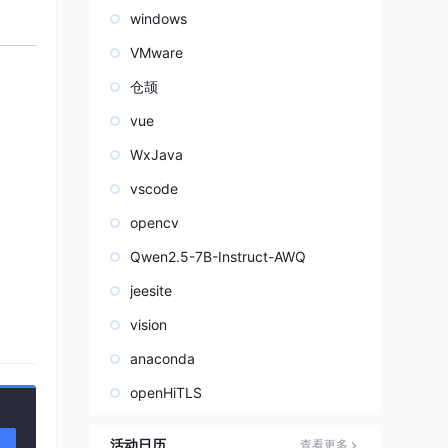
windows
VMware
仓颉
vue
WxJava
vscode
opencv
Qwen2.5-7B-Instruct-AWQ
jeesite
不需
vision
anaconda
openHiTLS
活动日历
查看更多