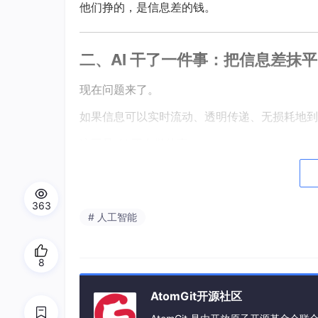
他们挣的，是信息差的钱。
二、AI 干了一件事：把信息差抹
现在问题来了。
如果信息可以实时流动、透明传递、无损耗地到
这正是 AI 正在做的事。
想象一个已经在发生的场景：
363
一家 AI 原生公司，CEO 打开 dash
# 人工智能
要等周报，不需要开汇报会，不需要有人帮
8
这不是科幻。这是 2026 年很多公司的日常。
当 AI 可以：
AtomGit开源社区