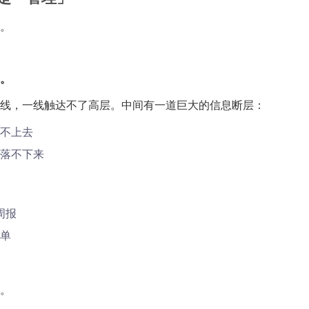
。
。
线，一线触达不了高层。中间有一道巨大的信息断层：
不上去
落不下来
周报
单
。