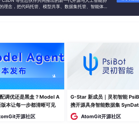
联合 CSDN 等生态伙伴共同推出的新一代开源与人工智能协
”的理念，把代码托管、模型共享、数据集托管、智能体开
发者提供从开发、训练到部署的一站式体验。
作，就被整体替代了。
，失去了存在的土壤。
是少几个层级，金字塔压矮一点。
配调优还是黑盒？Model A
G-Star 新成员｜灵初智能 PsiB
t新版本让每一步都清晰可见
携开源具身智能数据集 SynDat
。
入驻 AtomGit
tomGit开源社区
AtomGit开源社区
AI 时代网状组织