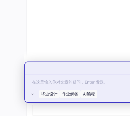
1. 建信息基础设施
让信息自由流动，而不是被层级阻断。用 AI 
2. 给上下文（Context）
不是给指令，而是给背景、给目标、给约束条件
3. 设计激励机制
不是监控过程，而是激励结果。让每个人的贡献
4. 持续进化系统
组织不是静态结构，而是动态网络。根据反馈不
五、对个人最直接的警示
毕业设计
作业解答
AI编程
说完宏观，说说对你我的影响。
所有评论(0)
如果你现在的核心价值是以下这些，需要认真想
写周报、做汇报 PPT → AI 已经可以自动
开会传达上级精神 → 信息可以直接同步到