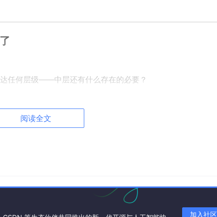
平了
达任何层级——中层还有什么存在的必要？
阅读全文
board，实时看到每个项目的进度、每个客户的反馈、每条一线数据。
他「过滤」和「加工」信息。
加入社区