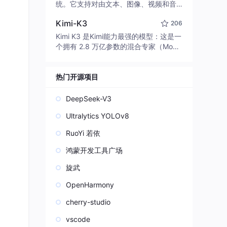
edit code, run commands, and verify
统。它支持对由文本、图像、视频和音
changes — autonomously. Built in Rus
频组成的多模态上下文进行统一理解，
t for speed. Get Started
Kimi-K3
206
并能生成分辨率高达 2K、时长可达 15
秒的带原生立体声音频的视频。得益于
Kimi K3 是Kimi能力最强的模型：这是一
面向任务泛化的系统设计，H3 在预训练
个拥有 2.8 万亿参数的混合专家（Mo
阶段就已具备广泛的多模态上下文理解
E）模型，具备原生视觉理解能力，并支
与生成能力，能够出色地执行复杂的多
持 100 万 token 的上下文窗口。
模态指令。
热门开源项目
DeepSeek-V3
Ultralytics YOLOv8
RuoYi 若依
鸿蒙开发工具广场
旋武
OpenHarmony
cherry-studio
vscode