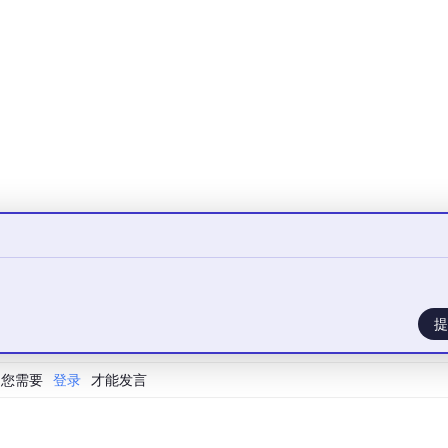
工具实现数据的实时采集和透明呈现。
。让一线基于完整信息自主决策，而不是等待上级拍板。
被看见、被量化、被认可。
断调整协作方式，让系统自我演化。
提
一想了：
您需要
登录
才能发言
生成
每个人