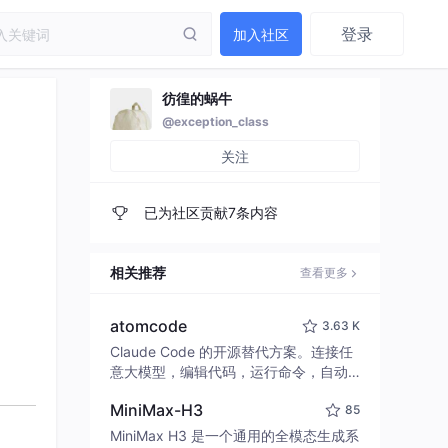
登录
加入社区
彷徨的蜗牛
@exception_class
关注
已为社区贡献7条内容
相关推荐
查看更多
atomcode
3.63 K
Claude Code 的开源替代方案。连接任
意大模型，编辑代码，运行命令，自动
验证 — 全自动执行。用 Rust 构建，极
MiniMax-H3
85
致性能。 ｜ An open-source alternativ
e to Claude Code. Connect any LLM,
MiniMax H3 是一个通用的全模态生成系