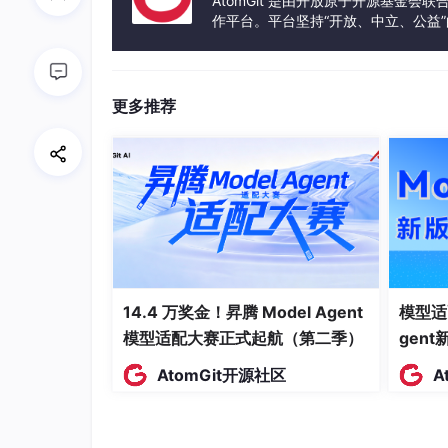
AtomGit 是由开放原子开源基金会
实时采集一线数据
作平台。平台坚持“开放、中立、公益
自动生成任何颗粒度的分析报告
发体验和算力服务整合在一起，为开
把高层决策直接同步到每个执行节点
更多推荐
那么，
翻译、过滤、加工
这三件中层最核心的工
不是某个中层被替代，是「中层」这个岗位类别
三、这不是扁平化，是结构重构
很多人把「中层消融」理解成组织扁平化——就
这个理解是错的。
14.4 万奖金！昇腾 Model Agent
模型适
模型适配大赛正式起航（第二季）
gen
扁平化是
压缩
，结构还是金字塔，只是矮了一些
AtomGit开源社区
A
中层消融是
解构
，金字塔变成了网状。
维度
传统金字塔