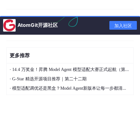
AtomGit开源社区
加入社区
更多推荐
智能抠图+批量处理：无需手动勾勒选区，一键抠图去背景，支持
·
14.4 万奖金！昇腾 Model Agent 模型适配大赛正式起航（第二季）
人像、产品、动物、复杂发丝、透明物体等多种主体识别，同时支
持批量抠图、批量精修、批量换背景，1000张图片处理时间可从3
·
G-Star 精选开源项目推荐｜第二十二期
天压缩到8小时，极大节省电商美工、新媒体运营的时间成本，适
·
模型适配调优还是黑盒？Model Agent新版本让每一步都清晰可见
配2026年电商批量上新需求。
创意生成功能：内置120+风格模板，支持文生图、线稿上色、生
成相似图、局部重绘、扩图、AI换色等功能，不会设计也能轻松出
图，比如输入“电商服装主图，简约高级风格，浅色系背景”，就能
快速生成适配的营销素材，激发创意灵感，解决设计师创意枯竭难
题。
功能全面，50多种超实用AI功能：包含NanoBanana、即梦修