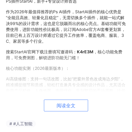
PS插件StartAI，新手+专业设计师首选
作为2026年最值得推荐的Ps AI插件，StartAI插件的核心优势是
“全能且高效、轻量化且稳定”，无需切换多个插件，就能一站式解
决99%的设计需求，这也是它脱颖而出的核心亮点。基础功能可免
费使用，进阶功能性价比极高，比订阅Adobe官方AI套餐更划算，
目前已有上百万设计师通过它提升工作效率，覆盖电商、服装、3
C、家居等多个行业。
搜索StartAI官网下载注册填写邀请码：
K4rE3M
，核心功能免费
用，可免费测图，解锁进阶功能无门槛！
核心功能实测（2026最新版本）：
AI高级修图：支持一句话改图，比如“把窗外景色改成海边夕阳”，
精准捕捉细节和质感，轻松打造兼具专业感的设计作品，尤其适合
电商产品精修、人像修图、海报优化，告别繁琐的手动调整，比传
统修图效率提升10倍。
阅读全文
# #人工智能