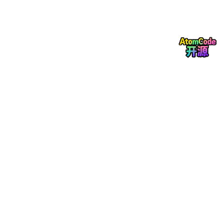
图、产品精修、图片去水印、老照片修复、AI光影重塑、瑕疵修复
等，适配电商、服装、3C、家具等多个行业，提供批量定制化解
决方案，同时支持Ps选区一键获取原图，生成后自动插入原位，创
作流程无缝衔接，无需额外导入导出。