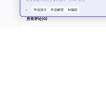
件的运行稳定性，是 2.0 系列中兼容性最好、b
毕业设计
作业解答
AI编程
2.2 核心功能更新与优化
所有评论(0)
2.2.1 智能抠图算法优化
毛发识别增强
：优化了毛发识别算法，能
复杂背景处理
：增强了对复杂背景的处理
半透明物体处理
：新增了对半透明物体的
处理速度提升
：优化了算法和并行处理技
2.2.2 功能增强
背景替换
：增强了背景替换功能，支持多
图像合成
：新增了图像合成功能，支持将
批量处理
：新增了批量处理功能，支持同