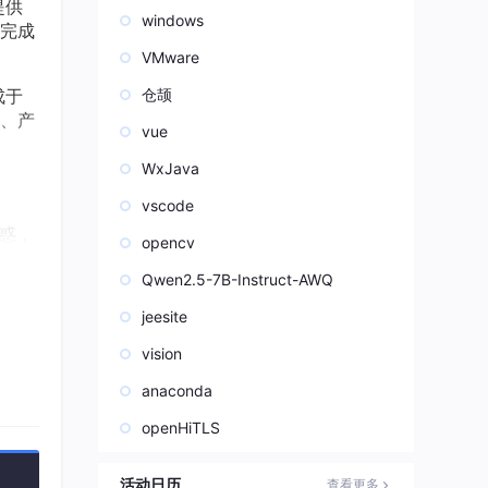
提供
windows
完成
VMware
成于
仓颉
、产
vue
WxJava
vscode
生疑惑，
opencv
Qwen2.5-7B-Instruct-AWQ
jeesite
vision
anaconda
本系列
openHiTLS
活动日历
查看更多