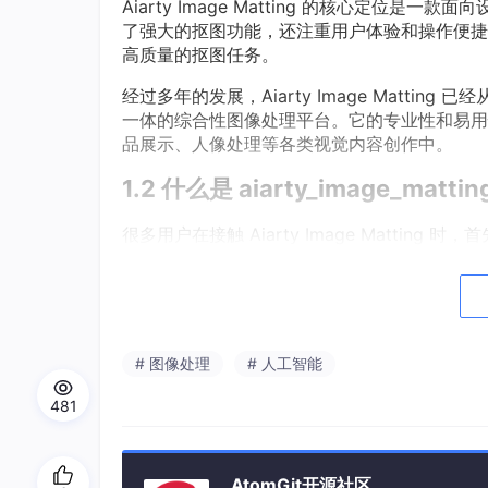
Aiarty Image Matting 的核心定
了强大的抠图功能，还注重用户体验和操作便捷
高质量的抠图任务。
经过多年的发展，Aiarty Image Matt
一体的综合性图像处理平台。它的专业性和易用
品展示、人像处理等各类视觉内容创作中。
1.2 什么是 aiarty_image_mat
很多用户在接触 Aiarty Image Matting 时，首
这里我们对版本信息进行完整拆解：
aiarty_image_matting
：软件的主名称，
2.6
：软件的版本号，表示这是 Aiarty Imag
# 图像处理
# 人工智能
Portable
：表示便携版本，无需安装即可
481
简单来说，aiarty_image_matting_2.6-Por
中最新、最稳定的版本。
AtomGit开源社区