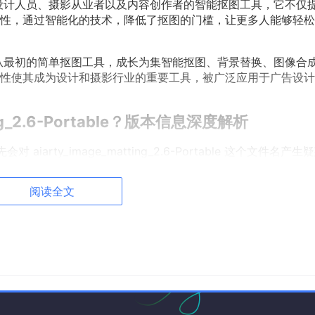
位是一款面向设计人员、摄影从业者以及内容创作者的智能抠图工具，它不仅
性，通过智能化的技术，降低了抠图的门槛，让更多人能够轻松
ing 已经从最初的简单抠图工具，成长为集智能抠图、背景替换、图像合
性使其成为设计和摄影行业的重要工具，被广泛应用于广告设计
ting_2.6-Portable？版本信息深度解析
先会对 aiarty_image_matting_2.6-Portable 这个文件名产
阅读全文
区别于其他类似功能的软件
e Matting 的第 2 个主版本的第 6 次更新
使用，方便用户在不同设备间使用
table 就是 Aiarty Image Matting 2.6 版本的便携版本，是该版