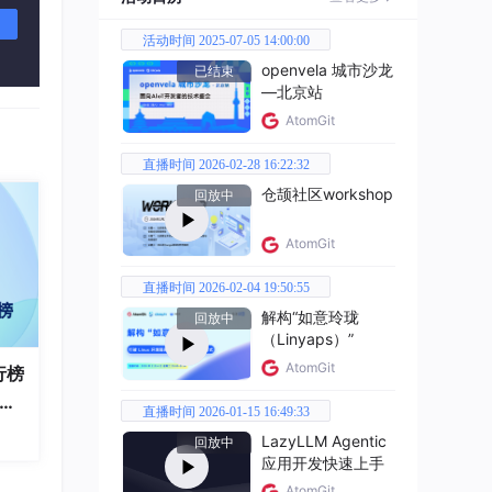
活动时间 2025-07-05 14:00:00
现兼
openvela 城市沙龙
已结束
—北京站
AtomGit
直播时间 2026-02-28 16:22:32
仓颉社区workshop
回放中
AtomGit
直播时间 2026-02-04 19:50:55
解构“如意玲珑
回放中
（Linyaps）”
AtomGit
行榜
破百
直播时间 2026-01-15 16:49:33
全
LazyLLM Agentic
回放中
应用开发快速上手
针对
AtomGit