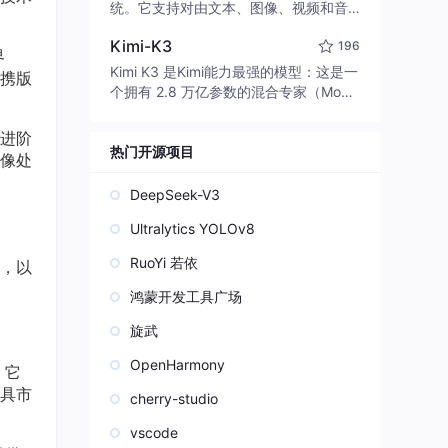
edit code, run commands, and verify
统。它支持对由文本、图像、视频和音
changes — autonomously. Built in Rus
频组成的多模态上下文进行统一理解，
t for speed. Get Started
Kimi-K3
196
并能生成分辨率高达 2K、时长可达 15
界
秒的带原生立体声音频的视频。得益于
Kimi K3 是Kimi能力最强的模型：这是一
便携版
面向任务泛化的系统设计，H3 在预训练
个拥有 2.8 万亿参数的混合专家（Mo
阶段就已具备广泛的多模态上下文理解
E）模型，具备原生视觉理解能力，并支
与生成能力，能够出色地执行复杂的多
持 100 万 token 的上下文窗口。
、进阶
模态指令。
热门开源项目
像处
DeepSeek-V3
Ultralytics YOLOv8
RuoYi 若依
境，以
鸿蒙开发工具广场
旋武
OpenHarmony
。它
具市
cherry-studio
vscode