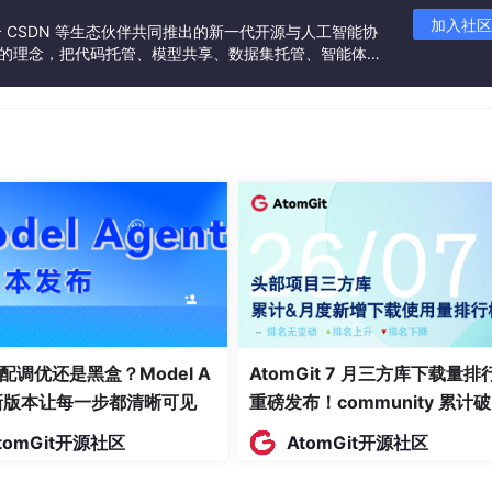
_2.6-Portable 官方适配要求与基础信息
加入社区
联合 CSDN 等生态伙伴共同推出的新一代开源与人工智能协
-Portable 之前，首先要确认您的系统是否满足该版本的运行要求，避免出
”的理念，把代码托管、模型共享、数据集托管、智能体开
发者提供从开发、训练到部署的一站式体验。
备注说明
 11
支持 64 位版本
器
处理复杂图像时，多核处理器性能优势明显
以上 RAM
处理高分辨率图像时，建议 16 GB 以上
B 以上可用空间
用于存储软件和临时文件
080 分辨率
高分辨率显示器有助于查看图像细节
配调优还是黑盒？Model A
AtomGit 7 月三方库下载量排
用于在线模型更新和云服务访问
t新版本让每一步都清晰可见
重磅发布！community 累计
https://dianshudata.
c
om/dataDetail/14738
万断层领跑，Chromium 组件
tomGit开源社区
AtomGit开源社区
面霸榜
ortable 版本延续了官方的迭代承诺，保持高频的功能更新和 bug 修复，