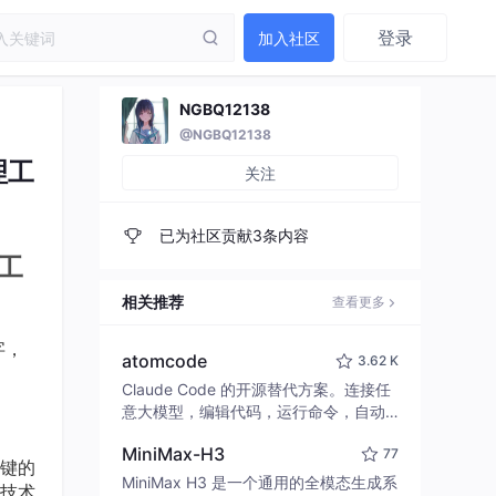
登录
加入社区
NGBQ12138
@NGBQ12138
理工
关注
已为社区贡献3条内容
理工
相关推荐
查看更多
字，
atomcode
3.62 K
Claude Code 的开源替代方案。连接任
意大模型，编辑代码，运行命令，自动
验证 — 全自动执行。用 Rust 构建，极
MiniMax-H3
77
致性能。 ｜ An open-source alternativ
键的
e to Claude Code. Connect any LLM,
MiniMax H3 是一个通用的全模态生成系
技术