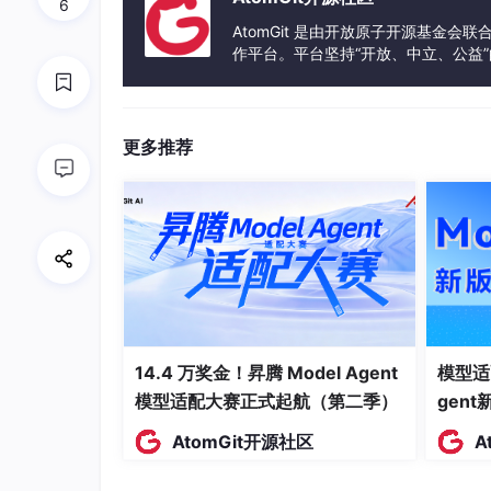
1.3 aiarty_image_matting
6
AtomGit 是由开放原子开源基金会
在使用 aiarty_image_matting_2.6
作平台。平台坚持“开放、中立、公益
容性问题，以下是该版本的官方核心适配信息：
发体验和算力服务整合在一起，为开
适配项目
最低要求
推荐配置
更多推荐
操作系统
Windows 10 及以上
Windows
处理器
1 GHz 或更快的处理器
多核处理
内存
4 GB RAM
8 GB 及
存储空间
200 MB 可用空间
500 M
显示
1366×768 分辨率
1920×1
14.4 万奖金！昇腾 Model Agent
模型适
网络连接
可选
推荐
模型适配大赛正式起航（第二季）
gen
下载地址
浏览器
网络依赖
AtomGit开源社区
A
同时，aiarty_image_matting_2.6-P