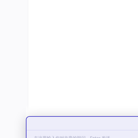
便携性
便携版本无需安装，可直接运行，方便用
第二章 aiarty_image_matt
对于智能抠图工具来说，版本迭代至关重要 —
配。而 aiarty_image_matting_2.6
是目前功能最完善、运行最稳定的版本。
2.1 2.6 版本发布背景与迭代逻辑
Aiarty Image Matting 的版本迭
度；二是增强用户体验，添加新功能，修复已知 
从 2.0 版本系列开始，官方的迭代重点聚焦
毛发等精细边缘时的表现；二是增强软件的功能
户体验。
而 aiarty_image_matting_2.6-Porta
+ 个已知 bug，新增了对 Windows 11 