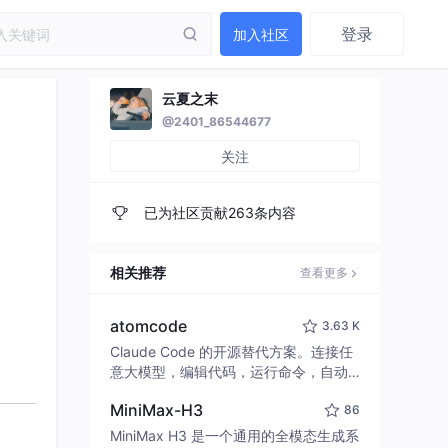
登录
加入社区
云夏之末
@2401_86544677
关注
已为社区贡献263条内容
相关推荐
查看更多
atomcode
3.63 K
Claude Code 的开源替代方案。连接任
意大模型，编辑代码，运行命令，自动
验证 — 全自动执行。用 Rust 构建，极
MiniMax-H3
86
致性能。 ｜ An open-source alternativ
e to Claude Code. Connect any LLM,
MiniMax H3 是一个通用的全模态生成系