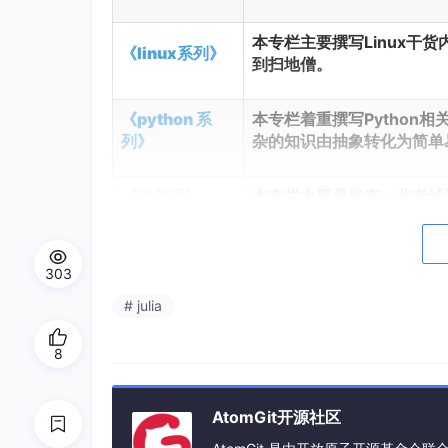
本专栏主要撰写Linux
《linux系列》
到扫地僧。
《python 系
本专栏着重撰写Python
列》
杂的知识由抽象转化为简单
《试题库》
本专栏主要是发布一些考试和
目录
303
⛳️ 推荐
# julia
专栏介绍
8
1. 复合表达式
AtomGit开源社区
2. 条件表达式