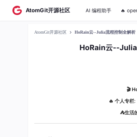
AtomGit开源社区
AI 编程助手
🔥 ope
AtomGit开源社区
HoRain云--Julia流程控制全
HoRain云--J
🎬 
🔥 个人专栏
:
⛺️生