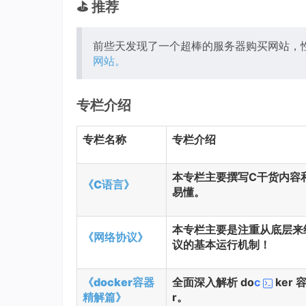
⛳️ 推荐
前些天发现了一个超棒的服务器购买网站，
网站。
专栏介绍
专栏名称
专栏介绍
本专栏主要撰写C干货内容
《C语言》
易懂。
本专栏主要是注重从底层来
《网络协议》
议的基本运行机制！
《docker容器
全面深入解析 do
c
ker
精解篇》
r。