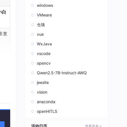
windows
小白
VMware
仓颉
多复
vue
WxJava
vscode
opencv
Qwen2.5-7B-Instruct-AWQ
jeesite
vision
anaconda
openHiTLS
活动日历
查看更多