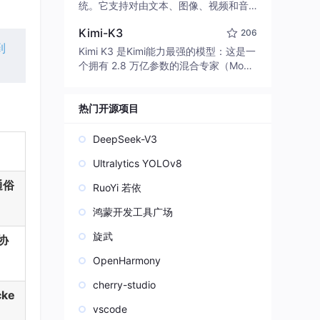
edit code, run commands, and verify
统。它支持对由文本、图像、视频和音
changes — autonomously. Built in Rus
频组成的多模态上下文进行统一理解，
t for speed. Get Started
Kimi-K3
206
并能生成分辨率高达 2K、时长可达 15
到
秒的带原生立体声音频的视频。得益于
Kimi K3 是Kimi能力最强的模型：这是一
面向任务泛化的系统设计，H3 在预训练
个拥有 2.8 万亿参数的混合专家（Mo
阶段就已具备广泛的多模态上下文理解
E）模型，具备原生视觉理解能力，并支
与生成能力，能够出色地执行复杂的多
持 100 万 token 的上下文窗口。
模态指令。
热门开源项目
DeepSeek-V3
Ultralytics YOLOv8
通俗
RuoYi 若依
鸿蒙开发工具广场
旋武
协
OpenHarmony
cherry-studio
ke
vscode