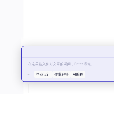
else
# 所有条件都不满足时执行
end
三元运算符(?:)
：
condition ? 
true
_value : 
false
3. 短路求值
毕业设计
作业解答
AI编程
所有评论(0)
逻辑运算符
：
&&
（与）和
||
（或）
链式比较
：如
1
< x <
10
4. 循环语句