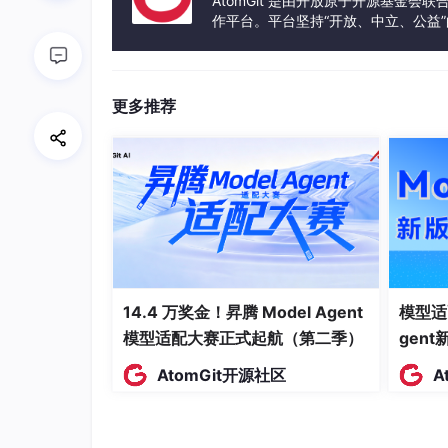
AtomGit 是由开放原子开源基金会
3. 短路求值
作平台。平台坚持“开放、中立、公益
发体验和算力服务整合在一起，为开
4. 循环语句
5. 异常处理
更多推荐
6. Task（协程）
14.4 万奖金！昇腾 Model Agent
模型适
模型适配大赛正式起航（第二季）
gen
AtomGit开源社区
A