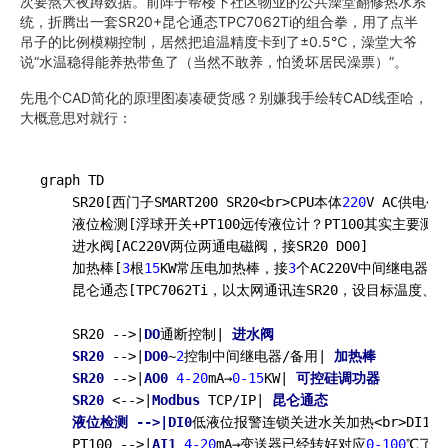
次要熬大夜蹲数据。前阵子帮楼下社区物业的公共澡堂翻修热水系
统，折腾出一套SR20+昆仑通态TPC7062Ti的组合拳，用了点半
吊子的比例模糊控制，居然把追温精度卡到了±0.5℃，澡堂大爷
说“水温稳得能养热带鱼了（当然不敢养，怕烫坏居民澡票）”。
先甩个CAD简化的原理图凑凑硬货感？别嫌我手绘转CAD线歪哈，
大概意思对就行：
graph TD

    SR20[西门子SMART200 SR20<br>CPU本体
220
V AC供电<b
    液位检测[浮球开关+PT100远传液位计？PT100其实主要测水温
    进水阀[AC220V两位两通电磁阀，接SR20 DO0]

    加热棒[
3
根
15
KW常压电加热棒，接
3
个AC220V中间继电器→
    昆仑通态[TPC7062Ti，以太网通讯连SR20，设目标温
    SR20 -->|
DO
通断控制| 
进水阀

    SR20
 -->|
DO0
~
2
控制中间继电器/备用| 
加热棒

    SR20
 -->|
AO0
4
-20
mA→
0
-15
KW| 
可控硅调功器

    SR20
 <-->|
Modbus
 TCP/IP| 
昆仑通态

    液位检测 -->|DI0
低液位报警连锁关进水关加热<br>DI1中液
    PT100 -->|
AI1
4
-20
mA→变送器已经转好对应
0
-100
℃了|