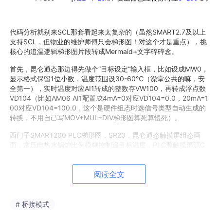
代码分析就别来SCL那套看起来太复杂的（虽然SMART2.7及以上
支持SCL，但物业的维护师傅只会梯形图！对这个才是重点），挑
核心的追温逻辑梯形图片段转成Mermaid+文字碎碎念。
首先，昆仑通态那边得先做个“目标设定”输入框，比如设成MW0，
显示格式保留1位小数，温度范围设30-60℃（澡堂公共的嘛，安
全第一），实时温度对应AI1转成的整数存VW100，再转成浮点数
VD104（比如AM06 AI1配置成4mA=0对应VD104=0.0，20mA=1
00对应VD104=100.0，这个是硬件组态时选信号类型自动生成的
转换，不用自己写MOV+MUL+DIV梯形图算死算慢死）。
西门子SMART200 PLC梯形图，SR20，昆仑通态触摸屏组态画
面，常压电热水锅炉比例模糊控制追目标温度，PLC源触摸屏源C
AD原理图图纸全套
然后偏差e=目标-实时，偏差变化率Δe=当前e-上一次e，上一次e
阅读全文
存在VD112里，每次扫描周期最后更新就行。模糊控制的话不用像
论文里写7×7的模糊矩阵那么复杂，物业师傅能看懂，改起来方
便，我们整个5×3或者3×3的“穷举模糊规则表”，用比较指令堆就
# 桥接模式
行！穷举归穷举，但逻辑要贴合实际：