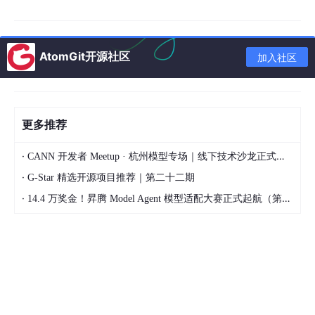
偏差e如果很大（比如差5℃以上，MW2存e整数倍放
大的，怕浮点数比较飘，比如e×10变成VD120，取整
存MW2，方便整数CMP，简单粗暴又好用），不管Δ
AtomGit开源社区
加入社区
e是什么，全开硬开关+可控硅100%，先冲上去；
偏差e中等（1-5℃），Δe如果是正的（还在往下
掉），硬开关留1-2根，可控硅80-100%；Δe如果接
近0，可控硅慢慢减到50-70%；Δe如果是负的（已
更多推荐
经在升温超过预期的斜率了），关多余硬开关，可控
·
硅降到30-50%；
CANN 开发者 Meetup · 杭州模型专场｜线下技术沙龙正式开启报名！
·
G-Star 精选开源项目推荐｜第二十二期
偏差e很小（±0.5℃以内），硬开关全关，靠可控硅
调功器微调，比如e为负0.1到0.5（差一点点或者稍微
·
14.4 万奖金！昇腾 Model Agent 模型适配大赛正式起航（第二季）
超一点点但还在安全舒适区），调功器10-30%；e为
负0.5以下（超太多），调功器0%。
贴一小段中等偏差（MW2≥10且MW2<50，因为e×10了嘛，对应
1-5℃），Δe是正的（MW4≥0，Δe×10存MW4）的梯形图逻辑：