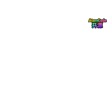
graph
 LR

A
[SM0.
0
 常闭？不常开！扫描周期一直执行] --> B

B
[CMP>=I MW2 
10
] --> C

C
[CMP<I MW2 
50
] --> D

D
[CMP>=I MW4 
0
] --> E

E
[= Q0.
1
 第一根备用硬开关棒] --> F

F
[MOVW 
16000
 VW200 对应可控硅
4
-
20
mA里的
16000
？不对
G
[MOVW VW200 AQW0]
文字解释这段：每次CPU一干活（SM0.0常开），就先看e×10是
不是10到50之间，再看Δe×10是不是正的或者刚好不动，要是都
满足，直接点亮Q0.1插一根硬棒保底，然后把AQW0（AO0的模
拟量输出地址）塞25600，也就是可控硅调80%的功率猛冲但别
冲太快太陡。
昆仑通态那边还有个小细节我挺得意的：加了个“季节微调”的下拉
菜单，冬天选“冬季模式”，自动把硬开关全开的阈值从e×10≥50改
成≥30（对应差3℃就全开，毕竟冬天进水温度低散热快），可控
硅的各个微调值也自动加个几百几千；夏天选“夏季模式”反过来，
阈值拉高，微调值降低；还有个“手动模式”，随便开关进水阀开关
棒调可控硅的滑块（滑块对应AQW0的0-32000转成0-15KW显