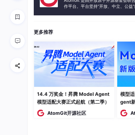
AtomGit 是由开放原子开源基金会
作平台。平台坚持“开放、中立、公益
核心内容
：解决“内容过长需要手动滚动”的
发体验和算力服务整合在一起，为开
重点
：使用
useRef
和
useEffect
实现
更多推荐
第九篇：进阶：多轮对话与上下文管
核心内容
：如何让机器人“记住”上一句话。
重点
：管理 Token 长度，裁剪过长的
第十篇：部署与线上环境优化
核心内容
：发布到 Vercel。
14.4 万奖金！昇腾 Model Agent
模型适
重点
：配置线上环境变量，解决 Vercel 免
模型适配大赛正式起航（第二季）
gen
AtomGit开源社区
A
第一篇：环境搭建与项目初始化
我们直接从最基础的开始。