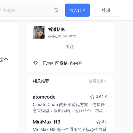
登录
加入社区
祈澈菇凉
@qq_36538012
关注
这个
已为社区贡献1条内容
相关推荐
查看更多
atomcode
3.62 K
Claude Code 的开源替代方案。连接任
意大模型，编辑代码，运行命令，自动
验证 — 全自动执行。用 Rust 构建，极
MiniMax-H3
84
致性能。 ｜ An open-source alternativ
e to Claude Code. Connect any LLM,
MiniMax H3 是一个通用的全模态生成系