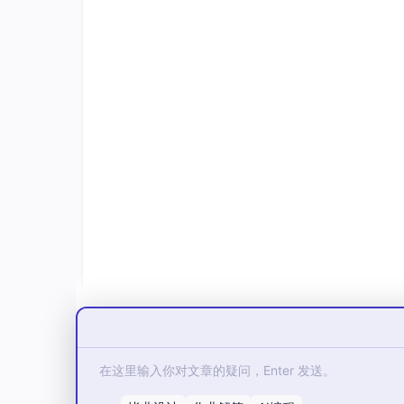
2. 安装必要依赖
进入项目文件夹，安装后面要用到的工具库：
cd
 my-ai-chatbot

npm install openai lucide-react clsx ta
openai
: 官方 SDK。
lucide-react
: 图标库。
clsx
&
tailwind-
merge
: 方便我们更灵活地
3. 清理代码
删除
src
/app/
page.tsx
里的默认内容，改成