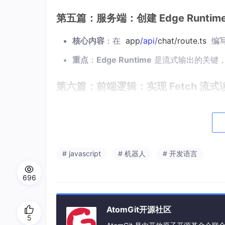
第五篇：服务端：创建 Edge Runtime
核心内容
：在
app
/api/
chat/route.ts
编
重点
：
Edge Runtime
是流式输出的关键，学
第六篇：前端逻辑：实现 Fetch 流式
核心内容
：编写前端
fetch
请求，处理
重点
：如何通过
TextDecoder
逐块读取
第七篇：Markdown 渲染与代码高亮
# javascript
# 机器人
# 开发语言
核心内容
：集成
react-markdown
。
696
重点
：让机器人输出的代码块带高亮，支
AtomGit开源社区
5
第八篇：UI 体验优化：自动滚动与加