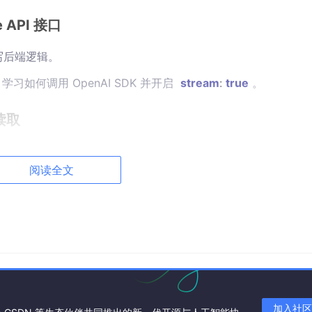
 API 接口
写后端逻辑。
习如何调用 OpenAI SDK 并开启
stream
:
true
。
读取
ReadableStream
。
阅读全文
数据并实时更新 UI，而不是等待全部返回。
持表格和数学公式渲染（使用
remark-gfm
）。
载态
加入社区