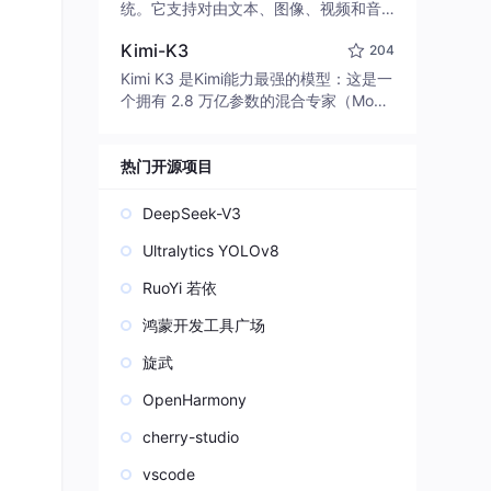
edit code, run commands, and verify
统。它支持对由文本、图像、视频和音
changes — autonomously. Built in Rus
频组成的多模态上下文进行统一理解，
t for speed. Get Started
Kimi-K3
204
并能生成分辨率高达 2K、时长可达 15
秒的带原生立体声音频的视频。得益于
Kimi K3 是Kimi能力最强的模型：这是一
面向任务泛化的系统设计，H3 在预训练
个拥有 2.8 万亿参数的混合专家（Mo
阶段就已具备广泛的多模态上下文理解
E）模型，具备原生视觉理解能力，并支
与生成能力，能够出色地执行复杂的多
持 100 万 token 的上下文窗口。
模态指令。
热门开源项目
DeepSeek-V3
Ultralytics YOLOv8
RuoYi 若依
鸿蒙开发工具广场
旋武
OpenHarmony
cherry-studio
vscode