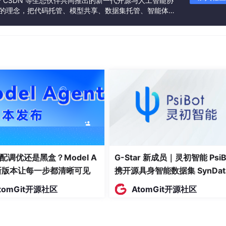
联合 CSDN 等生态伙伴共同推出的新一代开源与人工智能协
”的理念，把代码托管、模型共享、数据集托管、智能体开
问题。
发者提供从开发、训练到部署的一站式体验。
新消息自动探底，增加打字机样式的 Loading 动画。
理
历史记录，确保不会超出模型窗口限制。
配调优还是黑盒？Model A
G-Star 新成员｜灵初智能 PsiB
费版超时限制（Function Timeout）对流式传输的影响。
t新版本让每一步都清晰可见
携开源具身智能数据集 SynDat
入驻 AtomGit
tomGit开源社区
AtomGit开源社区