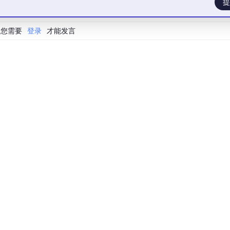
提
flex-col items-center justify-between p-24"
>
您需要
登录
才能发言
"
>
我的 AI 聊天机器人
</
h1
>
000
，看到文字即代表环境 OK。
Key
orm.openai.com）申请。