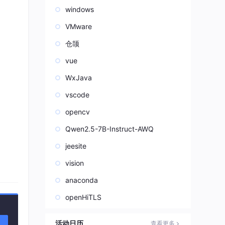
windows
VMware
仓颉
vue
WxJava
vscode
opencv
Qwen2.5-7B-Instruct-AWQ
jeesite
vision
anaconda
openHiTLS
活动日历
查看更多