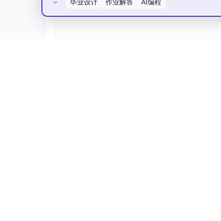
毕业设计
作业解答
AI编程
export
default
function
Page
(
) {

所有评论(0)
return
 (

<
main
className
=
"flex min-h-screen 
<
h1
className
=
"text-2xl font-bold
</
main
>
  )

运行
npm
run
dev
，浏览器访问
localhost
:
3
第二篇：获取并配置 OpenAI API 
1. 获取 OpenAI API Key
如果你还没有 Key，需要去 OpenAI 官网（platf
登录后，找到
API Keys
栏目。
AtomGit开源社区