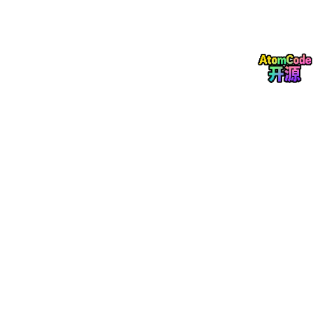
database
-migration-generator/
(你的数据
库迁移脚本生成器)
建立项目链接
：在任何项目根目录下，AI会创建一个
.hafw/skills/
目录，并
以符号链接的形式，将全局
技能库里的技能“映射”到当前项目
。这意味着，项目
里看到的技能，只是指向中央仓库的一个“快捷方
式”。
完成配置
：同时，它会建立统一的配置文件 (
~
/.hafw/
config.json
)，管理整个系统的行为。
整个过程，你只需要说一句：“请根据这个文档帮我安装系统。” 剩
下的，AI全包了。
安装之后，你的世界有何不同？—— 从“重复描述”到“直
接调用”