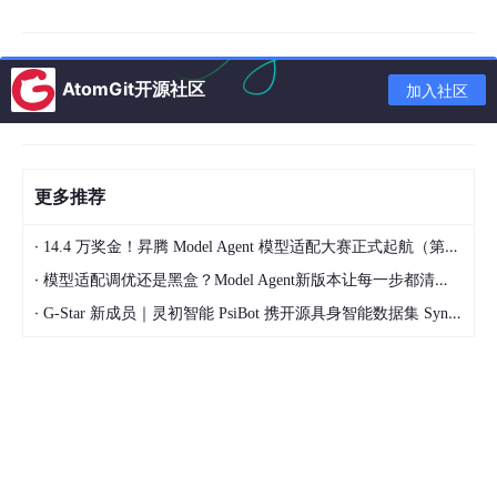
这个文档主要是干嘛的？—— 你的AI技能库“装机盘”
简单说，这份文档是一个
全自动的安装与配置脚本
，专门写给AI执
AtomGit开源社区
加入社区
行者（如Claude Code）看的。当你将这份文档交给AI时，会发生
以下魔法：
AI自动执行
：AI会像一名熟练的系统管理员，自动读
取文档中的Bash脚本，并在你的本地电脑上执行一
更多推荐
系列操作。
·
14.4 万奖金！昇腾 Model Agent 模型适配大赛正式起航（第二季）
创建中央技能库
：它在你的用户目录（如
·
模型适配调优还是黑盒？Model Agent新版本让每一步都清晰可见
~
/skills-common/
）下建立一个
全局技能仓库
。你
·
G-Star 新成员｜灵初智能 PsiBot 携开源具身智能数据集 SynData 入驻 AtomGit
可以把任何可复用的代码模板、工具类、生成器脚本
放进去，比如：
spring
-boot-starter/
(你的标准后端模板)
vue3-
admin
-
template
/
(你的前端管理台模
板)
my
-company-utils/
(你的公司内部工具包)