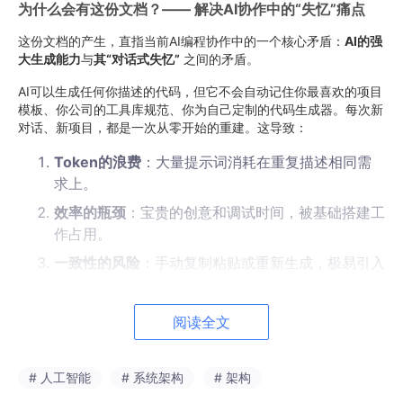
为什么会有这份文档？—— 解决AI协作中的“失忆”痛点
这份文档的产生，直指当前AI编程协作中的一个核心矛盾：
AI的强
大生成能力
与
其“对话式失忆”
之间的矛盾。
AI可以生成任何你描述的代码，但它不会自动记住你最喜欢的项目
模板、你公司的工具库规范、你为自己定制的代码生成器。每次新
对话、新项目，都是一次从零开始的重建。这导致：
Token的浪费
：大量提示词消耗在重复描述相同需
求上。
效率的瓶颈
：宝贵的创意和调试时间，被基础搭建工
作占用。
一致性的风险
：手动复制粘贴或重新生成，极易引入
不一致和错误。
阅读全文
这份文档，就是为了终结这种低效循环而生的。它是一套
面向AI智
能体（如Claude Code）的自动化“技能”部署手册
，其核心使命
是：
让你精心设计的、可复用的代码模式（我们称之为“Skill”），
# 人工智能
# 系统架构
# 架构
像安装软件包一样，一次部署，永久生效，在所有项目中即取即
用。