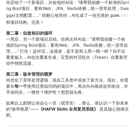
你启动了一个新项目，兴奋地对AI说：“请帮我创建一个标准的Spri
ng Boot项目，要有Web、JPA、Redis依赖，统一异常处理，Swa
gger文档配置……” 你耐心地等待，AI生成了一份完美的
pom.
xml
和项目结构。完美！
第二幕：似曾相识的循环
一周后，另一个新项目启动。你再次对AI说：“请帮我创建一个标
准的Spring Boot项目，要有Web、JPA、Redis依赖，统一异常处
理……” 打住！这对话，这描述，是不是和上周一模一样？你不仅
重复输入，AI也在重复生成，宝贵的对话轮次（Token）在重复劳
动中悄然流逝。
第三幕：版本管理的噩梦
你优化了异常处理逻辑，或在工具类中添加了新方法。现在，你需
要在
每一个
使用过类似代码的项目中，再次向AI描述这些改动，并
手动同步。一致性？维护性？想想就头疼。
如果以上剧情让你会心一笑（或苦笑），那么，请认识一下你未来
的“效率救星”——
《HAFW Skills 全局复用系统》
及其核心指南文
档。