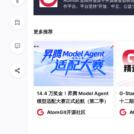
2.1 核心架构：基于Trainer的模
AtomGit 是由开放原子开源基金会
6
作平台。平台坚持“开放、中立、公益
发体验和算力服务整合在一起，为开
TRL的设计哲学是将强化学习过程封装为标准的Tra
FT的用户可以几乎零成本地迁移到RLHF。
PPOTrainer 与 GRPOTrainer
：TRL覆盖了经
更多推荐
过生成输出组的相对归一化计算优势函数，去除
的首选算法。
模型封装
: TRL的AutoModelForCau
值估计，能直接对Llama 3、Mistral等
2.2 关键特性
算法全覆盖
：TRL覆盖SFT、DPO、IP
14.4 万奖金！昇腾 Model Agent
G-S
选框架。
模型适配大赛正式起航（第二季）
十二期
PEFT与量化集成
：深度绑定peft和bitsan
AtomGit开源社区
A
并完成PPO、DPO微调，配置便捷。
OpenEnv与Agent支持
：集成OpenEnv
通用决策智能训练框架，支持工具调用与多