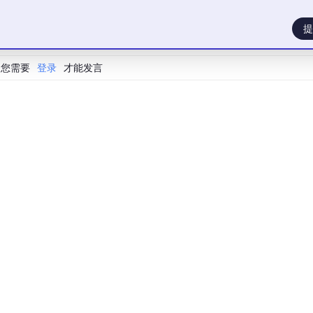
型部署在另外4张A100进行价值评估，Reward和Reference模型
提
的框架，借助PagedAttention和张量并行，让生成吞吐量数倍
（进程间通信）实现Ray Actor间权重高效同步，保证训练与推理
您需要
登录
才能发言
分布式Adam Offload等验证有效的优化策略，解决 PPO 
Token-in-Token-out
」的设计范式。将单轮对话、多轮Agent
复杂的Agent训练场景，确保训练时的文本分布与推理时完全一致
REINFORCE++、DAPO、RLOO等前沿算法，且支持条件PPO