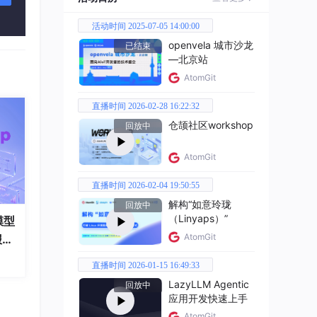
活动时间 2025-07-05 14:00:00
熟悉S
openvela 城市沙龙
已结束
—北京站
RPO通
AtomGit
复现
直播时间 2026-02-28 16:22:32
仓颉社区workshop
回放中
PO价
AtomGit
直播时间 2026-02-04 19:50:55
解构“如意玲珑
回放中
比的首
（Linyaps）”
模型
AtomGit
报
模型
直播时间 2026-01-15 16:49:33
LazyLLM Agentic
回放中
应用开发快速上手
进为
AtomGit