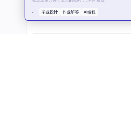
张A100上通过vLLM高速生成，Critic模
拆分或合并。
毕业设计
作业解答
AI编程
所有评论(0)
推理加速
：首个集成vLLM到RLHF训练循环
升。同时，框架通过NCCL/CUDA IPC
数一致；
算法稳定性优化
：集成优势归一化、梯度裁剪、
稳定问题，保障千卡规模下的训练收敛性。
3.2 关键特性与Agent范式
Token-Level流水线：
OpenRLHF采用「
均视为Token流处理，使其能够无缝支持
免分布偏移问题。
算法支持：
除了PPO，OpenRLHF还支持
采样，微调高推理能力模型时优势显著。
3.3 性能优势与数据实证