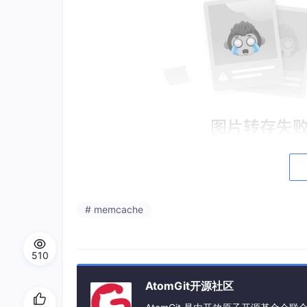
github:
https://github.com/huggingface/t
# memcache
官方文档:
https://huggingface.co/docs/tr
510
TRL不仅是一个代码库，更是Hugging F
过与transformers、accelerate和pe
AtomGit开源社区