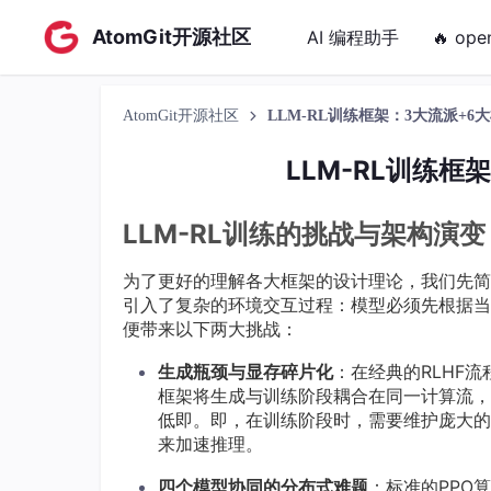
AtomGit开源社区
AI 编程助手
🔥 ope
AtomGit开源社区
LLM-RL训练框架：3大流派+
LLM-RL训练
LLM-RL训练的挑战与架构演变
为了更好的理解各大框架的设计理论，我们先简单
引入了复杂的环境交互过程：模型必须先根据当
便带来以下两大挑战：
生成瓶颈与
显存
碎片化
：在经典的RLHF流
框架将生成与训练阶段耦合在同一计算流，
低即。即，在训练阶段时，需要维护庞大的
来加速推理。
四个模型协同的
分布式
难题
：标准的PPO算