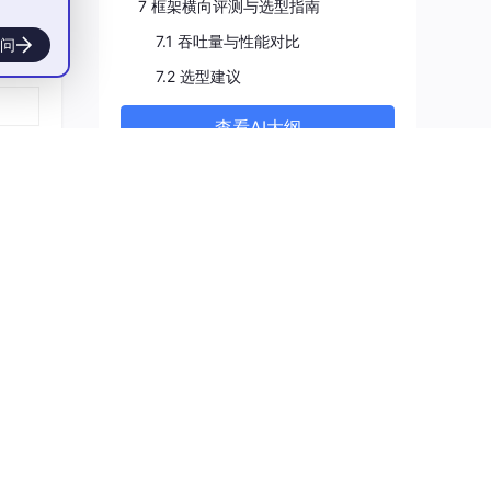
7 框架横向评测与选型指南
可按需
7.1 吞吐量与性能对比
问
提
7.2 选型建议
引擎参
查看AI大纲
训练不
交互
，避
和拒绝