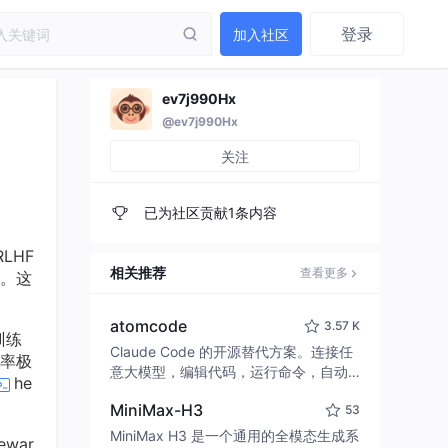
登录
加入社区
ev7j990Hx
@ev7j990Hx
关注
已为社区贡献1条内容
LHF
相关推荐
查看更多
。这
atomcode
3.57 K
训练
Claude Code 的开源替代方案。连接任
率极
意大模型，编辑代码，运行命令，自动
he
验证 — 全自动执行。用 Rust 构建，极
MiniMax-H3
53
致性能。 ｜ An open-source alternativ
e to Claude Code. Connect any LLM,
MiniMax H3 是一个通用的全模态生成系
war