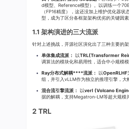
d模型、Reference模型）。以训练一
（FP16精度），这还没加上维护优化器状
型，成为了区分各框架架构优劣的关键因素
1.1 架构演进的三大流派
针对上述挑战，开源社区演化出了三种主要的架
单体集成流派：
以
TRL(Transformer
Rei
调算法的模块化和易用性，适合中小规模模
Ray
分布式
解耦****流派：
以
OpenRLHF
组，并引入vLLM作为独立的推理引擎，
混合流引擎流派：
以
verl
(Volcano Engin
据的解耦，支持Megatron-LM等超大
2 TRL