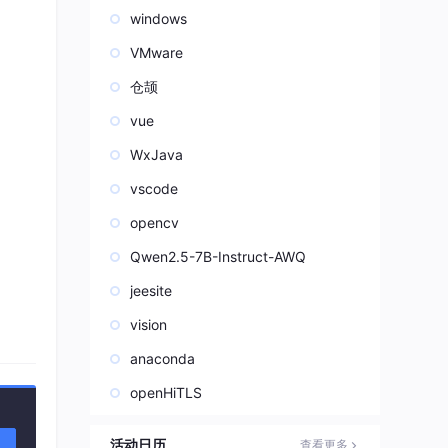
windows
VMware
仓颉
vue
WxJava
vscode
opencv
Qwen2.5-7B-Instruct-AWQ
jeesite
vision
anaconda
它通
openHiTLS
活动日历
查看更多