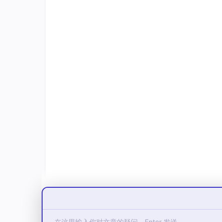
gitHub:
https://github.com/OpenRLHF/
作为基于Ray与vLLM的分布式扩展架构，Op
于，RLHF的训练效率瓶颈在于生成阶段，且不同模型
HF开启了大融合的的架构重构之路，核心为基于
3.1 架构革新：Ray+vLLM+Deep
OpenRLHF基于Ray分布式框架，将PPO
现在三方面：
调度解耦
：支持用户灵活定义资源拓扑，可按
d、Reference模型，彻底消除单体架构