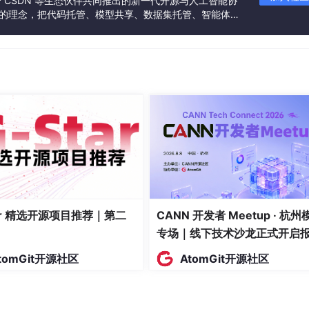
块化设计
联合 CSDN 等生态伙伴共同推出的新一代开源与人工智能协
”的理念，把代码托管、模型共享、数据集托管、智能体开
发者提供从开发、训练到部署的一站式体验。
iner类，继承自Transformers库的训练逻辑。这种设计使得
典PPO的PPOTrainer，v0.17.0+版本新增GRPOTrainer，G
Critic 模型、大幅降显存，是
DeepSeek
-R1等推理模型
salLMWithValueHead可以为任意因果语言模型动态加价值头，支持P
模型做RL微调，适配灵活。
O、KTO、GRPO、BCO等主流后训练算法，是学术界新算法基准对
tar 精选开源项目推荐｜第二
CANN 开发者 Meetup · 杭州
专场｜线下技术沙龙正式开启
dbytes，原生支持QLoRA，单张RTX 4090即可4-bit量化加载
大
名！
tomGit开源社区
AtomGit开源社区
实现模型与外部环境交互，顺应Agentic
AI
发展，从对齐工具演
步推理的强化学习。