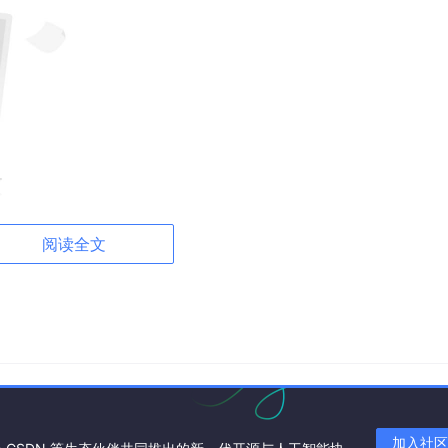
阅读全文
rl
| 17k⭐
l/index
ace生态在后训练阶段的官方实施标准，是生态系统的基石与标准化。
ft库的无缝集成，极大地降低了开发者进入RLHF领域的门槛。
加入社区