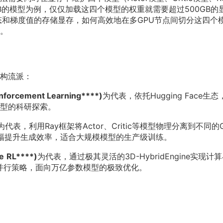
个70B的模型为例，仅仅加载这四个模型的权重就需要超过500GB的
态和梯度值的存储显存，如何高效地在多GPU节点间切分这四个
。
构流派：
nforcement Learning****)
为代表，依托Hugging Face生态
型的科研探索。
为代表，利用Ray框架将Actor、Critic等模型物理分离到不同的
大幅提升生成效率，适合大规模模型的生产级训练。
e
RL****)
为代表，通过极其灵活的3D-HybridEngine实现计
规模并行策略，面向万亿参数模型的极致优化。