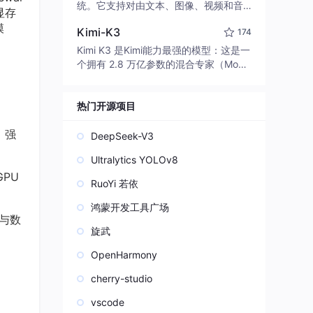
edit code, run commands, and verify
统。它支持对由文本、图像、视频和音
显存
changes — autonomously. Built in Rus
频组成的多模态上下文进行统一理解，
模
t for speed. Get Started
Kimi-K3
174
并能生成分辨率高达 2K、时长可达 15
秒的带原生立体声音频的视频。得益于
Kimi K3 是Kimi能力最强的模型：这是一
面向任务泛化的系统设计，H3 在预训练
个拥有 2.8 万亿参数的混合专家（Mo
阶段就已具备广泛的多模态上下文理解
E）模型，具备原生视觉理解能力，并支
与生成能力，能够出色地执行复杂的多
持 100 万 token 的上下文窗口。
模态指令。
热门开源项目
，强
DeepSeek-V3
Ultralytics YOLOv8
GPU
RuoYi 若依
鸿蒙开发工具广场
算与数
旋武
OpenHarmony
cherry-studio
vscode