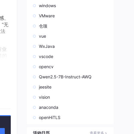
windows
VMware
感、
“无
仓颉
没法
vue
WxJava
行业
道的
vscode
opencv
Qwen2.5-7B-Instruct-AWQ
jeesite
龙
vision
anaconda
服的
openHiTLS
活动日历
查看更多