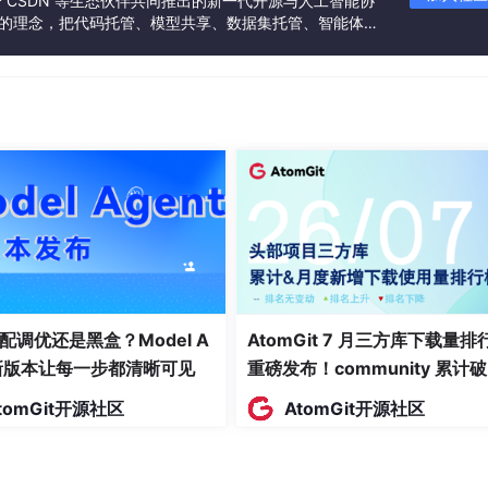
联合 CSDN 等生态伙伴共同推出的新一代开源与人工智能协
”的理念，把代码托管、模型共享、数据集托管、智能体开
saturate）”，变成纯黑白。
发者提供从开发、训练到部署的一站式体验。
ves）”，疯狂拉大对比度！让衣服褶皱的亮部（凸起）和暗部（凹陷
存为一个
.PSD
格式的文件，命名为
Qipao_Depth.psd
。这就
画工程文件。把刚才清洗好的AI平面龙纹图层，拖到旗袍图层的
ing Mask），让图案只显示在衣服范围内。
滤镜 -> 扭曲 -> 置换（Displace）”。
配调优还是黑盒？Model A
AtomGit 7 月三方库下载量排
0 到 20 之间（视你的画布精度而定）。点击确定后，软件会让
t新版本让每一步都清晰可见
重磅发布！community 累计
的
Qipao_Depth.psd
！
万断层领跑，Chromium 组件
tomGit开源社区
AtomGit开源社区
张黑白图的明暗数据，将纯平的龙纹图案直接进行了
像素级的物
面霸榜
深邃的褶皱缝隙处，图案被精准地挤压、折叠了进去！原本僵硬