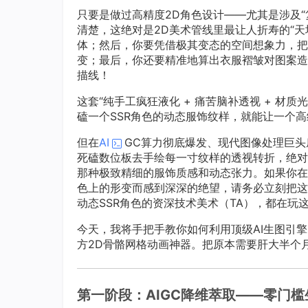
只要是做过高精度2D角色设计——尤其是涉及“
清楚，这绝对是2D美术管线里最让人折寿的“
体；然后，你要凭借极其变态的空间想象力，把
变；最后，你还要精准地算出衣服褶皱对图案造
描线！
这套“纯手工疯狂液化 + 痛苦脑补透视 + 
磕一个SSR角色的动态服饰纹样，就能让一个
但在
AI
GC算力彻底爆发、现代图像处理巨头
死磕数位板去手绘每一寸纹样的透视转折，绝对
那种极致精细的服饰质感和动态张力。如果你在
色上的形变而感到深深的绝望，请务必立刻把这
动态SSR角色的资深技术美术（TA），都在玩这套
今天，我将手把手教你如何利用顶级AI生图引
方2D骨骼网格动画神器。把原本需要肝大半个
第一阶段：AIGC降维萃取——零门