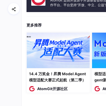
AtomGit 是由开放原子开源基金会
作平台。平台坚持“开放、中立、公益
将这个图层执行“图像 -> 调整 -> 去色（De
发体验和算力服务整合在一起，为开
打开“色阶（Levels）”或“曲线（Cur
极其强烈的黑白反差。
更多推荐
敲黑板：
将这个高反差的黑白图层单独保
们用来欺骗视觉的“3D深度数据”。
2. 算法驱动：绝对物理正确的纹理包裹
回到原
方，并按
Alt
键给旗袍做一个剪切蒙版（Clipp
启动置换引擎：
选中龙纹图层，点击顶部菜单的“
14.4 万奖金！昇腾 Model Agent
模型适
弹出的参数框中，水平和垂直比例设置在 1
模型适配大赛正式起航（第二季）
gen
择一个文件——没错，立刻选中刚才保存
AtomGit开源社区
A
见证奇迹的时刻：
底层算法瞬间读取了那
曲
！衣服高光凸起的地方，图案向外膨胀；
纸，瞬间获得了极其恐怖的3D包裹感。