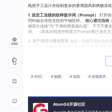
既然手工设计并绘制复杂的赛博国风刺绣极其耗
1. 设定工业级的纹样提示词（Prompt）
打开你
同时融合传统龙纹的平铺纹样。
核心避坑指南
缝四方连续”与“干净的黑底或白底”。千万不
用。 （具体的精准控制英文Prompt我已放
2. 资产清洗与通道提取
挑选一张细节最炸裂的赛
560
标杆的2D图像处理软件巨头，利用“色彩范围”或者
纯净龙纹刺绣图层。恭喜你，最耗时的纹样设计
12
第二阶段：2D图像巨头的降维打击—
# AIGC
# 贴图
# 游戏
# 游戏美术
这是整个工作流中最硬核、最不为人知，却能瞬
纹，完美地“包裹”在女帝那布满复杂物理褶皱的
1. 制作高反差“深度数据图（Displa
c
ement
起伏。
AtomGit开源社区
找到女帝的原画源文件，单独复制出“旗袍