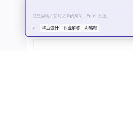
密密麻麻的顶点，生成一个精细的多边形网
2. 权重分配与路径约束（Path Constraint）
我
错觉。
毕业设计
作业解答
AI编程
所有评论(0)
在旗袍的中心线、裙摆边缘和腰部，分别建
核心降维操作：
选中旗袍的网格，打开“权重
摆的顶点绑定在腿部骨骼上。
当你转动腰部骨骼时，你会震撼地发现，整
经通过“置换贴图”做出了静态的透视基础
样，随着布料的折叠而产生令人窒息的伪3
3. 引擎内的法线微调与实机检验
最后，将打包好
材质加上基础的动态光照。当角色的待机动画播
合缝，甚至能反击出金属丝线的微弱高光。