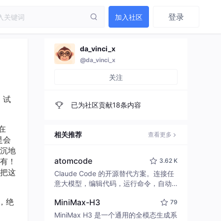
登录
加入社区
da_vinci_x
@da_vinci_x
关注
，试
已为社区贡献18条内容
在
相关推荐
查看更多
是会
沉地
atomcode
有！
3.62 K
把这
Claude Code 的开源替代方案。连接任
意大模型，编辑代码，运行命令，自动
验证 — 全自动执行。用 Rust 构建，极
，绝
MiniMax-H3
79
致性能。 ｜ An open-source alternativ
e to Claude Code. Connect any LLM,
MiniMax H3 是一个通用的全模态生成系