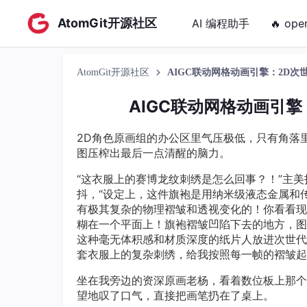
AtomGit开源社区
AI 编程助手
🔥 ope
AtomGit开源社区
AIGC联动网格动画引擎：2D
AIGC联动网格动画引
2D角色原画组的办公区里气压极低，只有角落
图压榨出最后一点清醒的脑力。
“这衣服上的赛博龙纹刺绣是怎么回事？！”主
抖，“设定上，这件旗袍是用纳米级液态金属和
有极其复杂的物理褶皱和透视变化的！你看看现
糊在一个平面上！旗袍褶皱凹陷下去的地方，图
这种毫无体积感和材质深度的纸片人放进次世代
套衣服上的复杂刺绣，给我按照每一帧的褶皱起
坐在我旁边的资深原画老杨，看着数位板上那个
望地叹了口气，直接把画笔扔在了桌上。