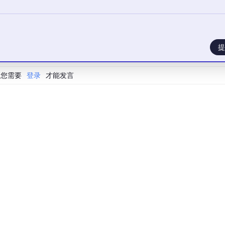
格。
们要让女帝呼吸扭腰时，衣服上的龙纹产生符合真实物理规律的
提
立骨骼。
（Weights）”面板。将腰部的顶点权重死死绑定在腰部骨骼上
您需要
登录
才能发言
件旗袍的网格发生了极其平滑的拉伸和挤压。因为我们在第二阶
，此时网格的动态形变，会让衣服上的那条赛博龙纹像真正的刺绣
D流动感！
的动态骨骼数据（JSON文件或Atlas图集）扔进你的游戏引擎
放时，那条贴合在曲线上的龙纹，在环境光的扫视下，不仅透视