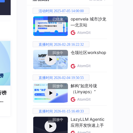
活动时间 2025-07-05 14:00:00
openvela 城市沙龙
已结束
）形成
—北京站
AtomGit
是我
直播时间 2026-02-28 16:22:32
仓颉社区workshop
回放中
正上
AtomGit
直播时间 2026-02-04 19:50:55
解构“如意玲珑
回放中
（Linyaps）”
行榜
你选
AtomGit
破百
全
直播时间 2026-01-15 16:49:33
理扭
LazyLLM Agentic
的贴
回放中
应用开发快速上手
AtomGit