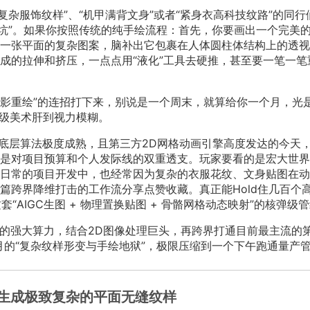
复杂服饰纹样”、“机甲满背文身”或者“紧身衣高科技纹路”的同行
天坑”。如果你按照传统的纯手绘流程：首先，你要画出一个完美
一张平面的复杂图案，脑补出它包裹在人体圆柱体结构上的透视
成的拉伸和挤压，一点点用“液化”工具去硬推，甚至要一笔一笔
材质光影重绘”的连招打下来，别说是一个周末，就算给你一个月，光
高级美术肝到视力模糊。
底层算法极度成熟，且第三方2D网格动画引擎高度发达的今天
是对项目预算和个人发际线的双重透支。玩家要看的是宏大世界
日常的项目开发中，也经常因为复杂的衣服花纹、文身贴图在动
篇跨界降维打击的工作流分享点赞收藏。真正能Hold住几百个
“AIGC生图 + 物理置换贴图 + 骨骼网格动态映射”的核弹级
擎的强大算力，结合2D图像处理巨头，再跨界打通目前最主流的
月的“复杂纹样形变与手绘地狱”，极限压缩到一个下午跑通量产
槛生成极致复杂的平面无缝纹样