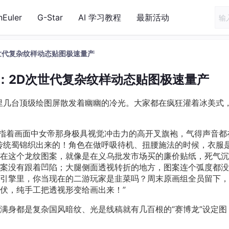
nEuler
G-Star
AI 学习教程
最新活动
次世代复杂纹样动态贴图极速量产
擎：2D次世代复杂纹样动态贴图极速量产
里几台顶级绘图屏散发着幽幽的冷光。大家都在疯狂灌着冰美式
美指着画面中女帝那身极具视觉冲击力的高开叉旗袍，气得声音都
传统蜀锦织出来的！角色在做呼吸待机、扭腰施法的时候，衣服
在这个龙纹图案，就像是在义乌批发市场买的廉价贴纸，死气沉
案没有跟着凹陷；大腿侧面透视转折的地方，图案连个弧度都没
引擎里，你当现在的二游玩家是韭菜吗？周末原画组全员留下，
伏，纯手工把透视形变给画出来！”
满身都是复杂国风暗纹、光是线稿就有几百根的“赛博龙”设定图