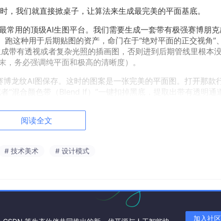
时，我们就直接掀桌子，让算法来生成最完美的平面基底。
最常用的顶级AI生图平台。我们需要生成一套带有极强赛博朋克
：
跑这种用于后期贴图的资产，命门在于“绝对平面的正交视角”、
要生成带有透视或者复杂光照的插画图，否则进到后期管线里根本
在文末，务必强调纯平面和极高的清晰度）。
博龙纹AI图保存。这时的图案是一张完美的平面图。打开那款
“混合颜色带（Blend If）”一键扣掉黑底，提取出带有透明通
阶段秒过。
阅读全文
—物理级“置换贴图”的体积魔法
# 技术美术
# 设计模式
间拯救原画师生命的“黑魔法”环节。我们要把刚才那张平坦的AI
旗袍上。
 Map）”
不要用手工液化去推拉图案！我们要让软件自己计算衣
加入社区
素模（包含明暗高光和阴影）”的图层。