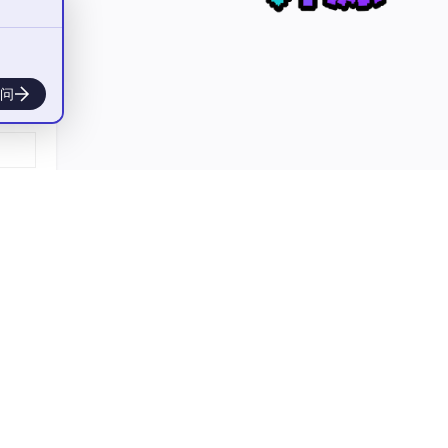
3D
问
，裙
段已
一
。给
严丝