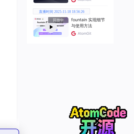
底层
直播时间 2025-11-18 18:56:26
，经
订
fountain 实现细节
回放中
与使用方法
含的！
AtomGit
ear
”出
Liv
三方
，打上