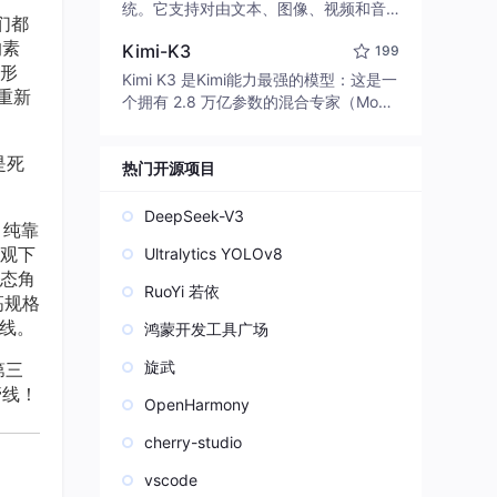
edit code, run commands, and verify
统。它支持对由文本、图像、视频和音
们都
changes — autonomously. Built in Rus
频组成的多模态上下文进行统一理解，
的素
t for speed. Get Started
Kimi-K3
199
并能生成分辨率高达 2K、时长可达 15
形
秒的带原生立体声音频的视频。得益于
Kimi K3 是Kimi能力最强的模型：这是一
重新
面向任务泛化的系统设计，H3 在预训练
个拥有 2.8 万亿参数的混合专家（Mo
阶段就已具备广泛的多模态上下文理解
E）模型，具备原生视觉理解能力，并支
与生成能力，能够出色地执行复杂的多
持 100 万 token 的上下文窗口。
是死
模态指令。
热门开源项目
DeepSeek-V3
，纯靠
观下
Ultralytics YOLOv8
态角
RuoYi 若依
高规格
管线。
鸿蒙开发工具广场
旋武
第三
管线！
OpenHarmony
cherry-studio
vscode