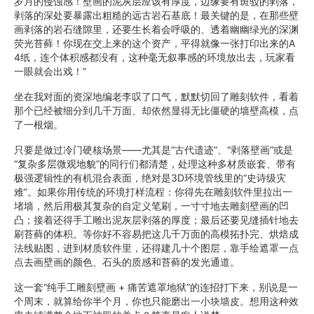
岁月的侵蚀感！壁画的泥灰层应该有厚度，边缘要有斑驳的剥落，
剥落的深处要暴露出粗糙的远古岩石基底！最关键的是，在那些壁
画剥落的岩石缝隙里，还要生长着会呼吸的、透着幽幽绿光的深渊
荧光苔藓！你现在交上来的这个资产，平得就像一张打印出来的A
4纸，连个体积感都没有，这种毫无叙事感的环境放出去，玩家看
一眼就会出戏！”
坐在我对面的资深地编老李叹了口气，默默切回了雕刻软件，看着
那个已经被细分到几千万面、却依然显得无比僵硬的墙壁高模，点
了一根烟。
只要是做过冷门硬核场景——尤其是“古代遗迹”、“剥落壁画”或是
“复杂多层微观地貌”的同行们都清楚，处理这种多材质嵌套、带有
极强逻辑性的有机混合表面，绝对是3D环境管线里的“史诗级灾
难”。如果你用传统的环境打样流程：你得先在雕刻软件里拉出一
堵墙，然后用极其复杂的自定义笔刷，一寸寸地去雕刻壁画的凹
凸；接着还得手工雕出泥灰层剥落的厚度；最后还要见缝插针地去
刷苔藓的体积。等你好不容易把这几千万面的高模拓扑完、烘焙成
法线贴图，进到材质软件里，还得建几十个图层，靠手绘遮罩一点
点去画壁画的颜色、石头的质感和苔藓的发光通道。
这一套“纯手工雕刻壁画 + 痛苦遮罩地狱”的连招打下来，别说是一
个周末，就算给你半个月，你也只能磨出一小块墙皮。想用这种效