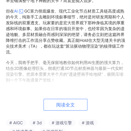
率去铺满整个地下神殿的关卡？简直是痴人说梦。
但在
AI
GC算力彻底爆发、现代工业化节点材质工具链高度成熟
的今天，纯靠手工去雕刻环境叙事细节，绝对是对研发周期和个人
发际线的双重透支。玩家要的是宏大世界观下那种身临其境的厚重
感和环境叙事。如果你在日常的项目开发中，也经常因为复杂的遗
迹地貌、多层材质融合而感到深深的绝望，请务必立刻把这篇跨界
降维打击的工作流分享点赞收藏。真正能Hold住大型无缝关卡的顶
尖技术美术（TA），都在玩这套“算法驱动物理渲染”的核弹级工作
流。
今天，我将手把手、毫无保留地教你如何利用AI生图的强大算力，
结合2D图像处理巨头，彻底打通3D节点材质神器与最新一代实时
渲染引擎。把原本需要大半个月的“遗迹壁画手绘地狱”，极限压缩
到一个下午跑通量产管线！
第一阶段：AIGC降维萃取——从无到有生成史前壁画高度
阅读全文
基底
# AIGC
# 3d
# 游戏引擎
# 游戏
既然手工雕刻多层剥落效果耗时耗力，我们就从底层逻辑上掀桌
子：利用AI直接跑出极高精度的“正交俯视”史前壁画高度图（Heig