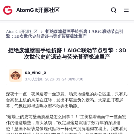
AtomGit开源社区
AtomGit开源社区
拒绝废墟壁画手绘折磨！AIGC联动节点引
擎：3D次世代史前遗迹与荧光苔藓极速量产
拒绝废墟壁画手绘折磨！AIGC联动节点引擎：3D
次世代史前遗迹与荧光苔藓极速量产
da_vinci_x
370人浏览 · 2026-03-24 08:00:00
深夜十一点，夜风透着一丝凉意。场景地编组的办公区里，只有几
台高配主机的风扇在狂转，发出不堪重负的轰鸣。大家正盯着屏
幕，气氛压抑得连喝水都不敢弄出动静。
“这墙上的史前壁画质感是怎么回事？！”主美指着画面中一整面宏
伟的遗迹墙壁，眉头紧锁，“设定里这是沉睡了数万年的深渊遗
迹！壁画不应该是像现代贴纸一样死气沉沉地糊在墙上。我要看到