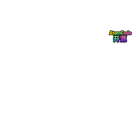
（中性灰）。在我们的逻辑里：中性灰是完整的泥灰墙面，
纯黑是被刻下去的壁画线条。
AI创成式边缘无缝处理：
关卡里的墙面需要四方连续平铺。
开启“视图 -> 图案预览（Pattern Preview）”，你会看到四周
有生硬的切割缝。直接用套索工具圈住接缝，点击悬浮栏的
“创成式填充（Generative Fill）”，留空直接回车。底层AI会
完美读取壁画的风格，生成极其自然的古老线条把接缝补
齐。
跨越阶梯纹的16位转换：
敲黑板！默认保存的图片是8位，
只有256个灰阶。直接拿去拉高度，你的墙面会像马赛克一样
粗糙。必须在顶部菜单点击“图像 -> 模式 -> 16位/通道（16
Bits/Channel）”，将灰阶暴增到65536级。最后加一个0.3
像素的高斯模糊，让线条边缘变得绝对平滑。
导出为
Ancient_Mural_Height.tif
。恭喜你，你已经彻底干掉了
雕刻软件里最熬人的底模阶段。
第二阶段：3D节点材质神器的降维打击——多层剥落与荧