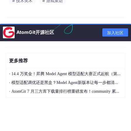
# 技术美术
# 游戏策划
ht Map）和黑白通道，然后在3D软件中将其转化为真实的物理厚
度。
1. 设定工业级的正交微观提示词（Prompt）
打开你最常用的顶级
AI生图平台。我们需要生成一套带有极强宗教感、且线条深邃的古
代壁画浮雕图。
AtomGit开源社区
核心避坑指南：
这类用于3D材质置换的贴图，命
加入社区
门在于“纯正交鸟瞰视角（Orthographi
c
top-down）”、“绝对
无方向性阴影（No directional shadows）”与“精准的黑白灰阶对
比”。如果你生成的图带有一点点倾斜透视，进到引擎里墙面就会
发生灾难性的扭曲。 （※ 具体的长文本英文Prompt我已放在文
更多推荐
末，务必强调纯灰度和高度置换逻辑）。
2. 2D图像处理软件的“光影洗脱”与16位深度重构（生死攸关）
选
·
14.4 万奖金！昇腾 Model Agent 模型适配大赛正式起航（第二季）
一张叙事感最强的AI壁画图保存。刚生成的AI图往往带有全局光照
·
模型适配调优还是黑盒？Model Agent新版本让每一步都清晰可见
或中心高光，直接用会导致墙面整体鼓起一个大包。必须进行“地
貌级洗脱”。
·
AtomGit 7 月三方库下载量排行榜重磅发布！community 累计破百万断层领跑，Chromium 组件全面霸榜
打开行业标杆的2D图像处理软件，拖入图片。
高反差保留与平场校正：
复制背景图层，选择“滤镜 -> 其它 -
> 高反差保留”，半径给到大概80-100个像素。将混合模式
改为“线性光”，稍微降低不透明度。这一步能瞬间抹平AI图里
不均匀的光照，让整张壁画的基准海拔强行统一到RGB 128