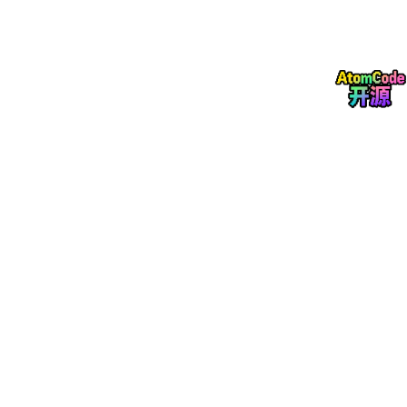
@Transactional(rollbackFor = Exception.class)
public
 Result 
registerPhotographer
(Photographer
// 校验用户状态
User
user
=
 userMapper.selectById(userId);

if
(user.getRole() != UserRole.NORMAL) {

return
 Result.error(
"当前账号已注册摄影师
        }

// 创建摄影师档案
Photographer
photographer
=
new
Photographe
        photographer.setUserId(userId);

        photographer.setName(request.getName());

        photographer.setCategory(request.getCategor
        photographer.setStyleTags(request.getStyleT
        photographer.setCity(request.getCity());

        photographer.setPricePerHour(request.getPri
        photographer.setIntroduction(request.getInt
        photographer.setStatus(PhotographerStatus.P
        photographerMapper.insert(photographer);

// 更新用户角色
        user.setRole(UserRole.PHOTOGRAPHER);
