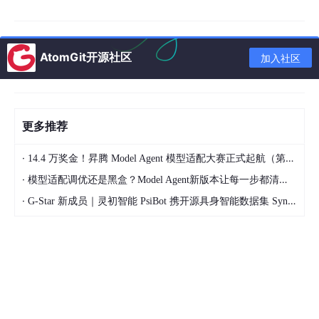
// SpringBoot启动类
@SpringBootApplication
AtomGit开源社区
@MapperScan("com.photography.mapper")
加入社区
@EnableScheduling
@EnableTransactionManagement
public
class
PhotographyApplication
 {

public
static
void
main
(String[] args)
 {

更多推荐
        SpringApplication.run(PhotographyApplicatio
    }

·
14.4 万奖金！昇腾 Model Agent 模型适配大赛正式起航（第二季）
}

·
模型适配调优还是黑盒？Model Agent新版本让每一步都清晰可见
// 摄影师入驻服务层核心代码
·
G-Star 新成员｜灵初智能 PsiBot 携开源具身智能数据集 SynData 入驻 AtomGit
@Service
@Slf4j
public
class
PhotographerService
 {

@Autowired
private
 PhotographerMapper photographerMapper;

@Autowired
private
 UserMapper userMapper;
