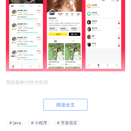
系统架构与技术实现
后端服务架构设计
阅读全文
后台服务基于
springboot
框架构建，采用
mybatisplus
作为数据
访问层框架，简化数据库操作复杂度。
mysql
作为主数据库，支撑
摄影师信息、样片数据、订单记录、档期安排等核心业务数据存
# java
# 小程序
# 开发语言
储。系统采用模块化分层设计，确保各业务模块的高内聚低耦合。