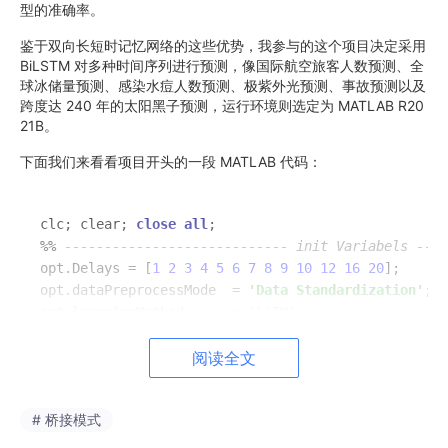
型的准确率。
鉴于双向长短时记忆网络的这些优势，我参与的这个项目决定采用
BiLSTM 对多种时间序列进行预测，像国际航空旅客人数预测、全
球冰储量预测、感染水痘人数预测、极紫外光预测、事故预测以及
跨度达 240 年的太阳黑子预测，运行环境则选定为 MATLAB R20
21B。
下面我们来看看项目开头的一段 MATLAB 代码：
clc; clear; 
close
all
%
%
---------------------------- init Variabels ----
opt.Delays 
=
 [
1
2
3
4
5
6
7
8
9
10
12
16
20
];

opt.dataPreprocessMode  
=
'Data Standardization'
; 
%
opt.learningMethod      
=
'LSTM'
;                 
%
opt.trPercentage        
=
0.8
;                    
%
阅读全文
clc; clear; close all;
这三行代码简单粗暴，
clc
是清空命令行窗
# 桥接模式
口，这样我们后续运行代码输出的结果就不会被之前的内容干扰，