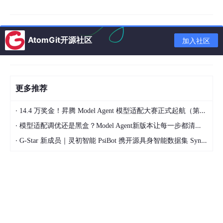
看着清爽；
clear
是清除工作区中的所有变量，防止之前定义的变
量名冲突或者对当前项目产生不必要的影响；
close
all
则关闭所
有打开的图形窗口，避免图形窗口过多占用资源，也让后续绘图更
加有序。
AtomGit开源社区
加入社区
更多推荐
·
14.4 万奖金！昇腾 Model Agent 模型适配大赛正式起航（第二季）
·
模型适配调优还是黑盒？Model Agent新版本让每一步都清晰可见
·
G-Star 新成员｜灵初智能 PsiBot 携开源具身智能数据集 SynData 入驻 AtomGit
MATLAB环境下简单的基于双向长短时记忆网络的时间序列预测 1