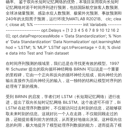
确率。 鉴于双向长短时记忆网络的优势，本项目采用双向长短时
记忆网络对若干时间序列进行预测，包括国际航空旅客人数预测、
全球冰储量预测、感染水痘人数预测、极紫外光预测、事故预测和
240年的太阳黑子预测，运行环境为MATLAB R2021B。 clc; clea
r; close all; %% ---------------------------- init Variabels --------
-------------------- opt.Delays = [1 2 3 4 5 6 7 8 9 10 12 16 2
0]; opt.dataPreprocessMode = 'Data Standardization'; % 'Non
e' 'Data Standardization' 'Data Normalization' opt.learningMet
hod = 'LSTM'; % 'MLP' 'LSTM' opt.trPercentage = 0.8; % divid
e data into Test and Train dataset
在时间序列预测的领域里，我们总是在寻找更有效的模型。1997
年 Schuster 提出的双向循环神经网络 BiRNN 可以说是一个重要
的里程碑，它由一个正向和反向的循环神经元组成，前向神经元的
输出直接作为后向神经元的输入，这一独特的结构让模型对序列的
处理有了新的视角。
受到 BiRNN 的启发，学者们对 LSTM（长短期记忆网络）进行改
进，提出了双向长短时记忆网络 BiLSTM。这个改进可不得了，Bi
LSTM 在处理序列数据时，不仅能访问过去时刻的信息，还能够获
取未来时刻的信息。这就好比一个人在走路，不仅能回顾走过的
路，还能提前看到前方的情况，从而更好地做出决策。这种双向信
息的利用，极大地提升了模型处理序列数据的能力，进而提高了模