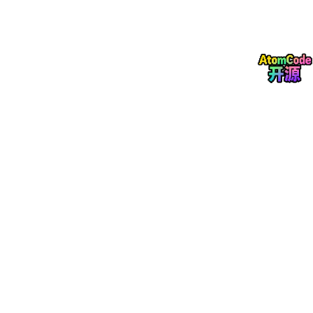
997年Schuster提出了双向循环神经网络BiRNN，其由一个正向和
反向的循环神经元组成，前向神经元的输出直接作为后向神经元的
输入。 受到BiRNN的启发，因此学者对LSTM进行改进，提出了双
向长短时记忆网络BiLSTM。 其在处理序列数据时不仅能访问过去
时刻的信息，而且能够访问未来时刻的信息。 双向长短时记忆网
络能够利用双向信息更好的处理序列数据，从而提高模型的准确
率。 鉴于双向长短时记忆网络的优势，本项目采用双向长短时记
忆网络对若干时间序列进行预测，包括国际航空旅客人数预测、全
球冰储量预测、感染水痘人数预测、极紫外光预测、事故预测和2
40年的太阳黑子预测，运行环境为MATLAB R2021B。 clc; clear;
close all; %% ---------------------------- init Variabels ----------
------------------ opt.Delays = [1 2 3 4 5 6 7 8 9 10 12 16 20];
opt.dataPreprocessMode = 'Data Standardization'; % 'None'
'Data Standardization' 'Data Normalization' opt.learningMetho
d = 'LSTM'; % 'MLP' 'LSTM' opt.trPercentage = 0.8; % divide d
ata into Test and Train dataset
再看下面这几行初始化变量的代码。
opt.Delays = [1
2
3
4
5
6
7
8
9
10
12
16
20];
这里定义了一个
延迟向量，在时间序列预测中，延迟的选择很关键，它决定了模型
能参考到过去哪些时刻的数据，就像刚才说的回顾走过的路，这个
向量就规定了能看多远。