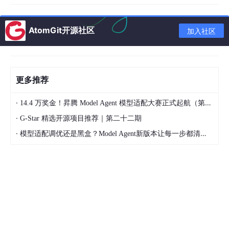
这个函数通过给定的三相电流和转子角度，计算出d轴和q轴的电
流值，从而实现坐标系的变换。
AtomGit开源社区
加入社区
1.2 模型预测控制（MPCC/MPTC）
模型预测控制（MPC）是一种基于状态空间模型的控制方法，通
过对未来系统的状态进行预测，选择最优的控制输入。五相PMSM
的模型预测控制在转矩跟踪和磁链调节方面表现优异。
更多推荐
·
14.4 万奖金！昇腾 Model Agent 模型适配大赛正式起航（第二季）
·
G-Star 精选开源项目推荐｜第二十二期
·
模型适配调优还是黑盒？Model Agent新版本让每一步都清晰可见
一个简单的模型预测控制框架可以表示为：
% 系统状态