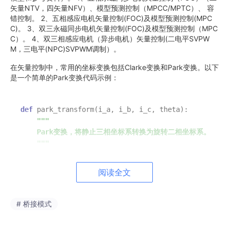
矢量NTV，四矢量NFV）、模型预测控制（MPCC/MPTC）、 容
错控制。 2、五相感应电机矢量控制(FOC)及模型预测控制(MPC
C)。 3、双三永磁同步电机矢量控制(FOC)及模型预测控制（MPC
C）。 4、双三相感应电机（异步电机）矢量控制(二电平SVPW
M，三电平(NPC)SVPWM调制）。
在矢量控制中，常用的坐标变换包括Clarke变换和Park变换。以下
是一个简单的Park变换代码示例：
def
park_transform
(
i_a, i_b, i_c, theta
):

"""

    Park变换，将静止三相坐标系转换为旋转二相坐标系。

    """
    cos_theta = math.cos(theta)

    sin_theta = math.sin(theta)

阅读全文
    i_d = (i_a * cos_theta + i_b * sin_theta - i_c 
    i_q = (-i_a * sin_theta + i_b * cos_theta + i_c
return
 i_d, i_q
# 桥接模式