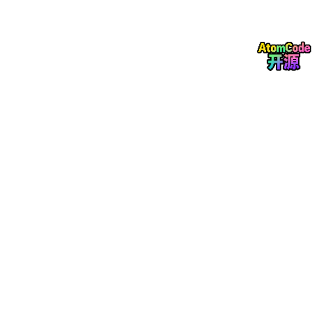
% 状态空间模型
% 优化问题
% 应用控制输入
u = control_input;
其中，A和B是状态空间模型的系统矩阵，Q和R是优化权重矩阵。
通过不断迭代优化，实现对电机状态的实时控制。
五相感应电机的矢量控制与模型预测控制
感应电机（IM）由于其坚固耐用和成本低廉的特点，在工业应用中
占据重要地位。五相感应电机在容错和可靠性方面具有优势，其矢
量控制和模型预测控制方法与永磁同步电机有相似之处，但也有一
些不同之处。
2.1 五相感应电机的矢量控制（FOC）