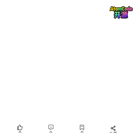
主内存 & 工作内存
主内存：所有线程共享，存储所有的实例字段 、静态
字段等，不包含局部变量和方法参数。
工作内存：每个线程私有，保存改线程使用的变量副
本（从主内存拷贝来的）。
主内存和工作内存是 JMM 的抽象概念，不是真实的物理内存。
0
0
0