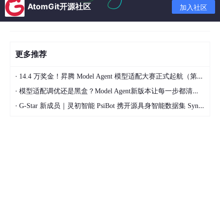
AtomGit开源社区
加入社区
并发问题
由于不同CPU架构的缓存体系不一样。缓存一致性协议不一样、重
排序的策略不一样、所提供的内存屏障指令也有差异，为了简化开
发，Java封了一套规范，也就是Java内存模型。
更多推荐
Java内存模型（Java Memory Model）是一种符合内存模型规
·
14.4 万奖金！昇腾 Model Agent 模型适配大赛正式起航（第二季）
范，屏蔽了硬件和操作系统的访问内存的各种差异，保证了Java
程序在各种平台下对内存的访问都能保证效果一致的机制及规范。
·
模型适配调优还是黑盒？Model Agent新版本让每一步都清晰可见
在多线程环境下，如果没有任何约束，不同线程对共享变量的操作
·
G-Star 新成员｜灵初智能 PsiBot 携开源具身智能数据集 SynData 入驻 AtomGit
可能出现不可预测的结果。如：
线程 A 修改了变量 x
线程 B 可能看不到这个修改，或者看到过期的值，x
可能还在 CPU 缓存中