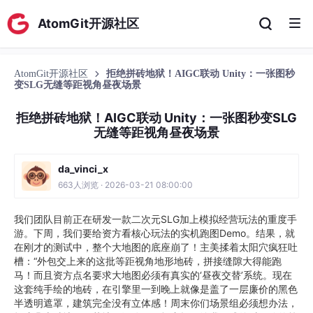
AtomGit开源社区
AtomGit开源社区
拒绝拼砖地狱！AIGC联动 Unity：一张图秒
变SLG无缝等距视角昼夜场景
拒绝拼砖地狱！AIGC联动 Unity：一张图秒变SLG
无缝等距视角昼夜场景
da_vinci_x
663人浏览 · 2026-03-21 08:00:00
我们团队目前正在研发一款二次元SLG加上模拟经营玩法的重度手
游。下周，我们要给资方看核心玩法的实机跑图Demo。结果，就
在刚才的测试中，整个大地图的底座崩了！主美揉着太阳穴疯狂吐
槽：“外包交上来的这批等距视角地形地砖，拼接缝隙大得能跑
马！而且资方点名要求大地图必须有真实的‘昼夜交替’系统。现在
这套纯手绘的地砖，在引擎里一到晚上就像是盖了一层廉价的黑色
半透明遮罩，建筑完全没有立体感！周末你们场景组必须想办法，