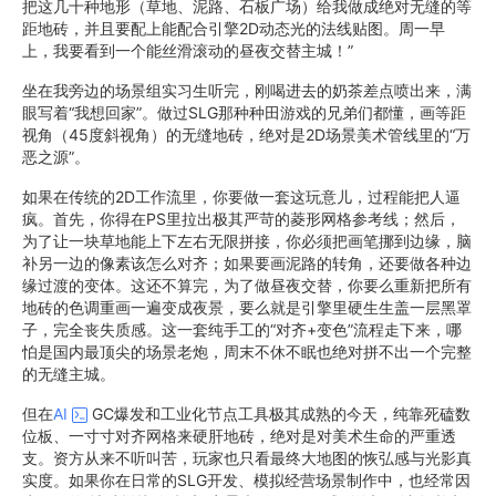
把这几十种地形（草地、泥路、石板广场）给我做成绝对无缝的等
距地砖，并且要配上能配合引擎2D动态光的法线贴图。周一早
上，我要看到一个能丝滑滚动的昼夜交替主城！”
坐在我旁边的场景组实习生听完，刚喝进去的奶茶差点喷出来，满
眼写着“我想回家”。做过SLG那种种田游戏的兄弟们都懂，画等距
视角（45度斜视角）的无缝地砖，绝对是2D场景美术管线里的“万
恶之源”。
如果在传统的2D工作流里，你要做一套这玩意儿，过程能把人逼
疯。首先，你得在PS里拉出极其严苛的菱形网格参考线；然后，
为了让一块草地能上下左右无限拼接，你必须把画笔挪到边缘，脑
补另一边的像素该怎么对齐；如果要画泥路的转角，还要做各种边
缘过渡的变体。这还不算完，为了做昼夜交替，你要么重新把所有
地砖的色调重画一遍变成夜景，要么就是引擎里硬生生盖一层黑罩
子，完全丧失质感。这一套纯手工的“对齐+变色”流程走下来，哪
怕是国内最顶尖的场景老炮，周末不休不眠也绝对拼不出一个完整
的无缝主城。
但在
AI
GC爆发和工业化节点工具极其成熟的今天，纯靠死磕数
位板、一寸寸对齐网格来硬肝地砖，绝对是对美术生命的严重透
支。资方从来不听叫苦，玩家也只看最终大地图的恢弘感与光影真
实度。如果你在日常的SLG开发、模拟经营场景制作中，也经常因