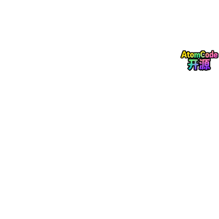
的画布瞬间向四周无限延伸，变成了一整片大广场。现在，滑动你
的画面，仔细检查石头拼接的地方是否有生硬的断层。 如果有，
直接使用左侧工具栏的“套索工具”，把有接缝的地方圈起来。点击
下方悬浮窗的“创成式填充（Generative Fill）”，什么都不用输
入，直接点生成。PS的AI会自动读取周围石头的纹理，把那条接
缝极其自然地融合掉！你可以随意在画面上画几片叶子、加几个水
坑，整个无限循环的地图都会实时同步更新。 确认完美无缝后，
点击“编辑” -> “定义图案”，把它存为你的专属无缝材质。
2. 降维打击：基于数学矩阵的等距转换（Isometric Projection）
退出图案预览模式，新建一个完美的正方形画布（比如 1024x102
4）。 新建图层，用“油漆桶”工具将刚才定义的无缝图案填充进
去。
极其核心的等距算法操作
：
选中图层，按
Ctrl +
T
自由变换。
在顶部属性栏，把水平旋转角度（Rotate）设置为
45度
。
此时正方形变成了一个菱形。
接着，把垂直缩放比例（Height/H）强制修改为
57
.
74
%
（这就是2.5D透视的绝对黄金比例常数，不要问为什么，记
下来就行）。 按下回车。恭喜你，一张带有绝对精准等距透