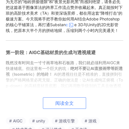
为无尽的“地砖拼接缝隙”和“夜景光影死黑”而感到绝望，请务必先
把这篇基于图像算法的跨界工作流点赞并收藏起来。真正能按时下
班的高阶技术美术（TA）和资深场景师，都在用这套“降维打击”的
极速方案。今天我将手把手教你如何用AI结合Adobe Photoshop
的核心平铺算法，再打通Substan
c
e 3D与Unity的2D光影管
线，把原本大半个月的拼砖地狱，压缩到两个小时内完美通关！
第一阶段：AIGC基础材质的生成与透视规避
既然没有时间去一寸寸画草地和石板路，我们就必须利用AIGC来
快速铺底。但这里有一个巨大的坑：
绝对不要让AI直接画带等距透
视（Isometric）的地砖！
AI的透视往往是不精准的，直接拼到引
擎的严格网格里必死无疑。正确的做法是：让AI生成纯正俯视（To
p-down）的高精度材质底图，我们再用数学级别的工具去做透视
转换。
1. 设定工业级的正俯视材质提示词（Prompt）
打开你的AI生图频
阅读全文
道（如Midjourney V6）。我们要生成一张极致清晰的、没有任何
透视变形的石板路广场底图。 在聊天框粘贴业务级提示词：
Top-down macro
view
of
fantasy medieval cobblestone squ
# AIGC
# unity
# 游戏引擎
# 游戏
are ground texture, high quality, highly detailed, flat lighting,