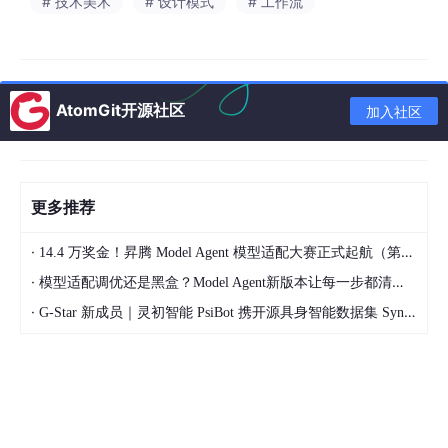
# 技术美术
# 设计模式
# 工作流
no
hard
cast
shadows, realistic stone cracks, small patches
of
moss, RPG game asset, pure ambient occlusion,
8
k resolu
tion, seamless tileable pattern,
--tile --v 6.0
2. 核心参数背后的2D地砖逻辑
“Top-down（正俯视）”保证了贴
图是绝对平面的；“flat lighting（平直光）”和“no hard cast shad
AtomGit开源社区
加入社区
ows（无生硬投影）”是重中之重，因为我们要交由引擎去打光；
结尾的
--tile
指令会让AI在四方连续上尽量做到首尾相连。 挑一
张细节丰富、石头分布均匀的图，无损放大保存到本地。这张正俯
视的图，就是我们构建等距世界的降维原材料。
更多推荐
·
14.4 万奖金！昇腾 Model Agent 模型适配大赛正式起航（第二季）
第二阶段：Photoshop的绝对无缝魔法与等距（Isometri
·
模型适配调优还是黑盒？Model Agent新版本让每一步都清晰可见
c）转换
·
G-Star 新成员｜灵初智能 PsiBot 携开源具身智能数据集 SynData 入驻 AtomGit
AI生成的图虽然带了
--tile
，但仔细看往往还是有轻微的接缝瑕
疵。接下来，我们要在PS里把它变成严丝合缝的“等距地砖”。
1. 图案预览（Pattern Preview）的无缝洗脱
打开你的Adobe Pho
toshop。把下载好的正俯视底图拖进去。 在顶部菜单栏点击“视图
（View）” -> “图案预览（Pattern Preview）”。 奇迹发生了！你