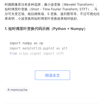
时频图像算法有多种选择，像小波变换（Wavelet Transform）、
短时傅里叶变换（Short - Time Fourier Transform, STFT）、马
尔可夫变迁场、格拉姆角场、S 变换、递归图等等。不过可视化结
果表明，小波变换和短时傅里叶变换效果相对较好。
1. 短时傅里叶变换代码示例（Python + Numpy）
import numpy as np

from
 scipy.signal import stft

# 假设我们有一段振动信号数据
fs = 1000  # 采样频率

t = np.linspace(0, 1, fs, 
endpoint
=
False
)

阅读全文
signal = np.sin(2 * np.pi * 50 * t) + np.sin(2 * np
# memcache
f, t, Zxx = stft(signal, 
fs
=fs, 
window
=
'hann'
, 
nper
plt.pcolormesh(t, f, np.abs(Zxx), 
shading
=
'gouraud'
plt.title(
'STFT Magnitude'
)
