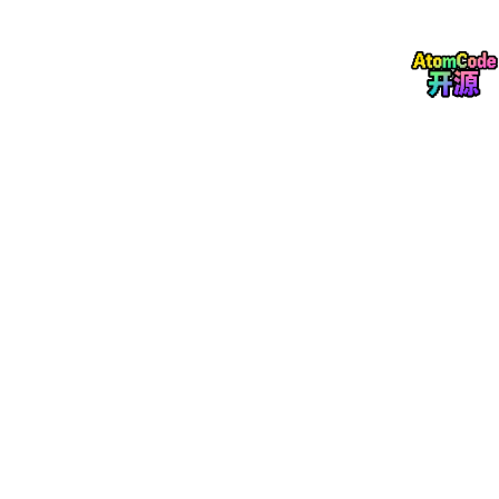
# 假设同样的振动信号
fs
 = 
1000
t
 = np.linspace(
0
, 
1
signal
 = np.sin(
2
 * np.pi * 
50
 * t) + np.sin(
2
 * np
coeffs
 = pywt.wavedec(signal, 'db4', level=
5
approx
 = pywt.waverec(coeffs[:
1
detail
 = pywt.waverec([None] + coeffs[
1
:], 'db4')

plt
.figure(figsize=(
12
, 
6
plt
.subplot(
3
, 
1
, 
1
plt
plt
plt
.subplot(
3
, 
1
, 
2
plt
plt
plt
.subplot(
3
, 
1
, 
3
plt
plt
plt