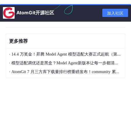
plt.ylabel(
'Frequency [Hz]'
)

plt.xlabel(
'Time [sec]'
)

AtomGit开源社区
加入社区
plt.show()
代码分析
更多推荐
这段代码首先定义了采样频率
fs
和时间序列
t
，生成了一个简
单的混合正弦信号
signal
。然后通过
scipy.
signal
库中的
·
14.4 万奖金！昇腾 Model Agent 模型适配大赛正式起航（第二季）
stft
函数进行短时傅里叶变换。
window
=
'hann'
指定了窗函数
·
模型适配调优还是黑盒？Model Agent新版本让每一步都清晰可见
为汉宁窗，
nperseg
=
128
表示每个段的长度，
noverlap
=
120
·
AtomGit 7 月三方库下载量排行榜重磅发布！community 累计破百万断层领跑，Chromium 组件全面霸榜
表示段与段之间重叠的点数，
nfft
=
256
表示傅里叶变换的点数。
最后通过
plt.pcolormesh
将时频图绘制出来。
2. 小波变换代码示例（Python + PyWavelets）
import
import
import
 matplotlib.pyplot as plt
